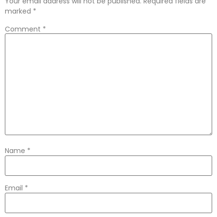
Your email address will not be published.
Required fields are
marked
*
Comment
*
Name
*
Email
*