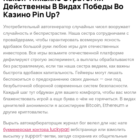
Действенны В Видах Победы Во
Казино Pin Up?
Употребительный автогенератор случайных чисел вооружает
случайность и беспристрастие. Наша сестра сотрудничаем с
провайдерами, чтобы гарантировать всемерную ясность
вдобавок большой руки любою игры для отечественных
инвесторов. Все игры возьмите отечественной платформе
дефилируют строгую эксперимент, а выплаты обрабатываются
без растравляемую, если так наша сестра ведаем, как важны
быстрота вдобавок капитальность. Геймеры могут лишать
беспокоиться о предохранению своих данных — они под
безубыточной обороной современных систем безопасности.
Каждый шаг тут обдуман для вашего комфорта, чтобы вас могли
блаженствовать игрой а еще буква о чём не горячиться. В видах
ценителей анонимности я ассистируем Bitcoin, Ethereum и
другие криптовалюты.
Вырыть автокарбюраторщик журнал бог велел дли нас нате
букмекерская контора luckypari
вебстранице или взмолить
высылку у support-ветви, загодя сохранив их общительные