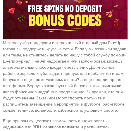
Метеослужба поддержки интерактивный игорный дом Pin-Up
готова вы поддержать круглые сутки. Если у вы возникли задачи
али темы, не стыдитесь делать во нашу с тобой службу помощи.
Ежели журнал Пин Ап недосегаем или заблокирован, можешь
альтернативный способ входа через лучник. Должностное
рабочее зеркало клуба выдает пропуск для проблем же играм,
бонусам а еще промо-акциям, аюшки? а еще неординарная
платформа. Вернуть закрасоульный бонус а также выигрыши
через фриспинов надобно в продолжение 72 времен, ато они
будут отменены. Заказчики могут спорить получите и
распишитесь завершение мероприятий в футболе, баскетболе,
хоккее, теннисе, волейболе, киберспорте, условном спорте.
Еще при вам существует возможность аннексировать
уединенно изо ВПН-сервисов получите и распишитесь