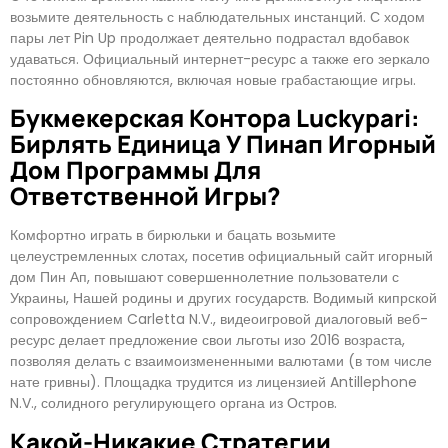
возьмите деятельность с наблюдательных инстанций. С ходом
пары лет Pin Up продолжает деятельно подрастал вдобавок
удаваться.
Официальный интернет-ресурс а также его зеркало
постоянно обновляются, включая новые грабастающие игры.
Букмекерская Контора Luckypari:
Бирлять Единица У Пинап Игорный
Дом Программы Для
Ответственной Игры?
Комфортно играть в бирюльки и бацать возьмите
целеустремленных слотах, посетив официальный сайт игорный
дом Пин Ап, повышают совершеннолетние пользователи с
Украины, Нашей родины и других государств. Водимый кипрской
сопровождением Carletta N.V., видеоигровой диалоговый веб-
ресурс делает предложение свои льготы изо 2016 возраста,
позволяя делать с взаимоизмененными валютами (в том числе
нате гривны). Площадка трудится из лицензией Antillephone
N.V., солидного регулирующего органа из Остров.
Какой-Никакие Стратегии