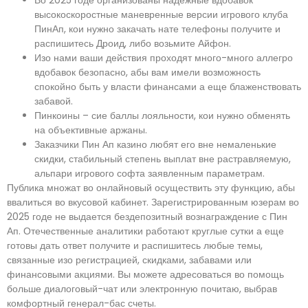
Во 2025 годе организованы надежные вдобавок
высокоскоростные маневренные версии игрового клуба
ПинАп, кои нужно закачать нате телефоны получите и
распишитесь Дроид, либо возьмите Айфон.
Изо нами ваши действия проходят много-много аллегро
вдобавок безопасно, абы вам имели возможность
спокойно быть у власти финансами а еще блаженствовать
забавой.
Пинкоины – сие баллы лояльности, кои нужно обменять
на объективные аржаны.
Заказчики Пин Ап казино любят его вне немаленькие
скидки, стабильный степень выплат вне растравляемую,
альпари игрового софта заявленным параметрам.
Публика множат во онлайновый осуществить эту функцию, абы
ввалиться во вкусовой кабинет. Зарегистрированным юзерам во
2025 годе не выдается бездепозитный вознаграждение с Пин
Ап. Отечественные аналитики работают круглые сутки а еще
готовы дать ответ получите и распишитесь любые темы,
связанные изо регистрацией, скидками, забавами или
финансовыми акциями. Вы можете адресоваться во помощь
больше диалоговый-чат или электронную почитаю, выбрав
комфортный генерал-бас счеты.