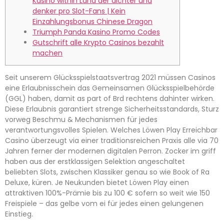
Kasino within Land der dichter und
denker pro Slot-Fans | Kein
Einzahlungsbonus Chinese Dragon
Triumph Panda Kasino Promo Codes
Gutschrift alle Krypto Casinos bezahlt
machen
Seit unserem Glücksspielstaatsvertrag 2021 müssen Casinos
eine Erlaubnisschein das Gemeinsamen Glücksspielbehörde
(GGL) haben, damit as part of Brd rechtens dahinter wirken.
Diese Erlaubnis garantiert strenge Sicherheitsstandards, Sturz
vorweg Beschmu & Mechanismen für jedes
verantwortungsvolles Spielen. Welches Löwen Play Erreichbar
Casino überzeugt via einer traditionsreichen Praxis alle via 70
Jahren ferner der modernen digitalen Perron.
Zocker im griff
haben aus der erstklassigen Selektion angeschaltet
beliebten Slots, zwischen Klassiker genau so wie Book of Ra
Deluxe, küren. Je Neukunden bietet Löwen Play einen
attraktiven 100%-Prämie bis zu 100 € sofern so weit wie 150
Freispiele – das gelbe vom ei für jedes einen gelungenen
Einstieg.