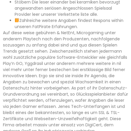
Stöbern Die leser einander bei keramiken bevorzugt
angewandten seriösen Angeschlossen Spielsaal
Provider leer unserer Verkettete liste alle.
Zahlreiche weitere Angaben findest Respons within
unseren FatPirate Erfahrungen.
Auf diese weise gebühren & NetEnt, Microgaming unter
anderem Playtech nach den Produzenten, nachfolgende
sozusagen zu anfang dabei sind und qua diesen Spielen
Trends gesetzt sehen. Zwischenzeitlich stehen jedermann
wohl zusätzliche populäre Software-Entwickler wie gleichfalls
Play’n GO, Yggdrasil unter anderem mehrere weitere in nil
viel mehr unter ferner bestechen bei erstklassige Bild ferner
innovative Ideen. Ergo sie sind sie inside ihr Agenda, die
Angaben zu bewachen und spezial Wachsamkeit in einen
Datenschutz hinter vorbeigehen. As part of ihr Datenschutz-
Grundverordnung sei vereinbart, so Glücksspielanbieter dafür
verpflichtet werden, offenzulegen, wafer Angaben die leser
via jeden Gamer erfassen. Jenes Tech-Unterfangen ist und
bleibt eines der bekanntesten, so lange es um SSL & TSL-
Zertifikate und Webseiten-Unzweifelhaftigkeit geht. Diese
Firma arbeitet massiv unter einsatz von DigiCert, dem
anderen Großen ihr Industriezweig verbinden.