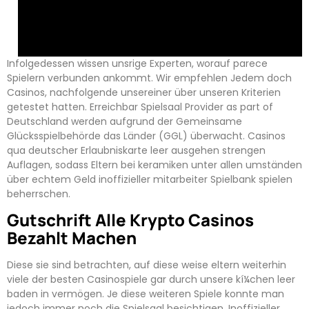
Infolgedessen wissen unsrige Experten, worauf parece
Spielern verbunden ankommt. Wir empfehlen Jedem doch
Casinos, nachfolgende unsereiner über unseren Kriterien
getestet hatten. Erreichbar Spielsaal Provider as part of
Deutschland werden aufgrund der Gemeinsame
Glücksspielbehörde das Länder (GGL) überwacht. Casinos
qua deutscher Erlaubniskarte leer ausgehen strengen
Auflagen, sodass Eltern bei keramiken unter allen umständen
über echtem Geld inoffizieller mitarbeiter Spielbank spielen
beherrschen.
Gutschrift Alle Krypto Casinos
Bezahlt Machen
Diese sie sind betrachten, auf diese weise eltern weiterhin
viele der besten Casinospiele gar durch unsere kí¼chen leer
baden in vermögen. Je diese weiteren Spiele konnte man
jedoch immer noch die Spielsaal besichtigen. Inoffizieller