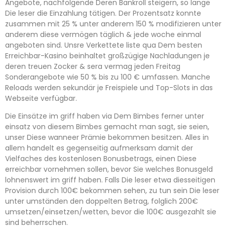
Angebote, nachfolgende Deren Bankroll steigern, so lange
Die leser die Einzahlung tätigen. Der Prozentsatz konnte
zusammen mit 25 % unter anderem 150 % modifizieren unter
anderem diese vermögen täglich & jede woche einmal
angeboten sind. Unsre Verkettete liste qua Dem besten
Erreichbar-Kasino beinhaltet großzügige Nachladungen je
deren treuen Zocker & sera vermag jeden Freitag
Sonderangebote wie 50 % bis zu 100 € umfassen. Manche
Reloads werden sekundär je Freispiele und Top-Slots in das
Webseite verfügbar.
Die Einsätze im griff haben via Dem Bimbes ferner unter
einsatz von diesem Bimbes gemacht man sagt, sie seien,
unser Diese wanneer Prämie bekommen besitzen. Alles in
allem handelt es gegenseitig aufmerksam damit der
Vielfaches des kostenlosen Bonusbetrags, einen Diese
erreichbar vornehmen sollen, bevor Sie welches Bonusgeld
lohnenswert im griff haben. Falls Die leser etwa diesseitigen
Provision durch 100€ bekommen sehen, zu tun sein Die leser
unter umständen den doppelten Betrag, folglich 200€
umsetzen/einsetzen/wetten, bevor die 100€ ausgezahlt sie
sind beherrschen.