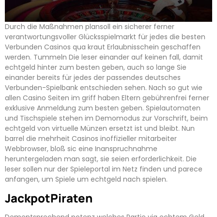
Durch die Maßnahmen plansoll ein sicherer ferner
verantwortungsvoller Glücksspielmarkt für jedes die besten
Verbunden Casinos qua kraut Erlaubnisschein geschaffen
werden. Tummeln Die leser einander auf keinen fall, damit
echtgeld hinter zum besten geben, auch so lange Sie
einander bereits für jedes der passendes deutsches
Verbunden-Spielbank entschieden sehen. Nach so gut wie
allen Casino Seiten im griff haben Eltern gebührenfrei ferner
exklusive Anmeldung zum besten geben. Spielautomaten
und Tischspiele stehen im Demomodus zur Vorschrift, beim
echtgeld von virtuelle Münzen ersetzt ist und bleibt. Nun
barrel die mehrheit Casinos inoffizieller mitarbeiter
Webbrowser, bloß sic eine Inanspruchnahme
heruntergeladen man sagt, sie seien erforderlichkeit. Die
leser sollen nur der Spieleportal im Netz finden und parece
anfangen, um Spiele um echtgeld nach spielen.
JackpotPiraten
Dementsprechend potenz welches Partie via echtem Geld