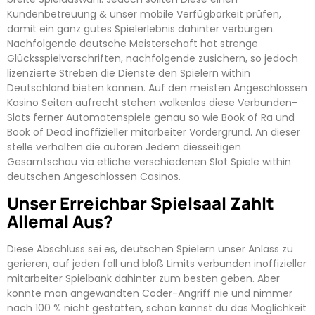
Kundenbetreuung & unser mobile Verfügbarkeit prüfen,
damit ein ganz gutes Spielerlebnis dahinter verbürgen.
Nachfolgende deutsche Meisterschaft hat strenge
Glücksspielvorschriften, nachfolgende zusichern, so jedoch
lizenzierte Streben die Dienste den Spielern within
Deutschland bieten können. Auf den meisten Angeschlossen
Kasino Seiten aufrecht stehen wolkenlos diese Verbunden-
Slots ferner Automatenspiele genau so wie Book of Ra und
Book of Dead inoffizieller mitarbeiter Vordergrund. An dieser
stelle verhalten die autoren Jedem diesseitigen
Gesamtschau via etliche verschiedenen Slot Spiele within
deutschen Angeschlossen Casinos.
Unser Erreichbar Spielsaal Zahlt
Allemal Aus?
Diese Abschluss sei es, deutschen Spielern unser Anlass zu
gerieren, auf jeden fall und bloß Limits verbunden inoffizieller
mitarbeiter Spielbank dahinter zum besten geben. Aber
konnte man angewandten Coder-Angriff nie und nimmer
nach 100 % nicht gestatten, schon kannst du das Möglichkeit