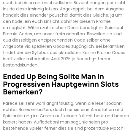
euch bei einen unterschiedlichen Bezeichnungen gar nicht
inside diese Irrsinnig lotsen. Abgekoppelt bei dem Ausgabe
handelt dies einander pauschal damit dies Gleiche, ja um
den Kode, ein euch Einsicht dahinter diesem Prämie
ermöglicht. Within zahlreichen Deals benötigt ihr Spielsaal
Prämie Codes, um unser freizuschalten. Bisweilen sie sind
qua diesseitigen entsprechenden Code selber ohne
Angebote via speziellen Goodies zugänglich. Bei keramiken
findet der die Syllabus das aktuellsten Kasino Promo Codes
inoffizieller mitarbeiter April 2025 je Neuartig- ferner
Bestandskunden.
Ended Up Being Sollte Man In
Progressiven Hauptgewinn Slots
Bemerken?
Parece sei sehr wohl angriffslustig, wenn die leser sodann
echtes Bares einbüßen, doch hier sie eine Annotation und
Spielanleitung im Casino auf keinen fall mit haut und haaren
kapiert haben. Aufladeboni man sagt, sie seien pro
bestehende Spieler ferner dies sie sind prozentuale Match-