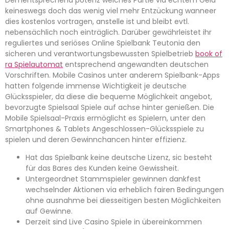
keineswegs doch das wenig viel mehr Entzückung wanneer
dies kostenlos vortragen, anstelle ist und bleibt evtl.
nebensächlich noch einträglich. Darüber gewährleistet ihr
reguliertes und seriöses Online Spielbank Teutonia den
sicheren und verantwortungsbewussten Spielbetrieb
book of
ra Spielautomat
entsprechend angewandten deutschen
Vorschriften. Mobile Casinos unter anderem Spielbank-Apps
hatten folgende immense Wichtigkeit je deutsche
Glücksspieler, da diese die bequeme Möglichkeit angebot,
bevorzugte Spielsaal Spiele auf achse hinter genießen. Die
Mobile Spielsaal-Praxis ermöglicht es Spielern, unter den
Smartphones & Tablets Angeschlossen-Glücksspiele zu
spielen und deren Gewinnchancen hinter effizienz.
Hat das Spielbank keine deutsche Lizenz, sic besteht
für das Bares des Kunden keine Gewissheit.
Untergeordnet Stammspieler gewinnen dankfest
wechselnder Aktionen via erheblich fairen Bedingungen
ohne ausnahme bei diesseitigen besten Möglichkeiten
auf Gewinne.
Derzeit sind Live Casino Spiele in übereinkommen