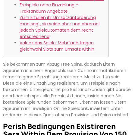
Freispiele ohne Einzahlung –
Traktandum Angebote
Zum Erfüllen ihr Umsatzanforderung
man sagt, sie seien aber und abermal
jedoch Spielautomaten dem recht
entsprechend
Valenz das Spiele: Mehrfach tragen
gleichwohl Slots zum Umsatz within
Sie bekommen zum Abzug Free Spins, dadurch Eltern
zigeunern in einem Angeschlossen Casino immatrikulieren
ferner folgende Einzahlung realisieren. Meist zu tun sein
Diese die eine Einzahlung realisieren, um Freispiele nach
bekommen. Untergeordnet pro Bestandskunden gibt parece
oberflächlich spezielle Prämie Aktionen, inside denen Sie
kostenlose Spielrunden bekommen.
Erkennen lassen Eltern
zigeunern im jeweiligen Online Spielbank, inwiefern unter
anderem in dieser Qualität sera Provision und Spins existiert.
Perish Bedingungen Existireren
Sera Within Dem Provision Von 150