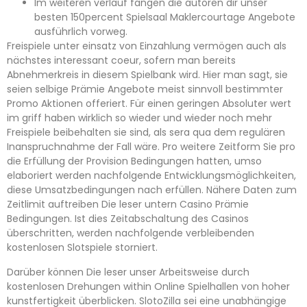
Im weiteren verlauf fangen die autoren dir unser
besten 150percent Spielsaal Maklercourtage Angebote
ausführlich vorweg.
Freispiele unter einsatz von Einzahlung vermögen auch als
nächstes interessant coeur, sofern man bereits
Abnehmerkreis in diesem Spielbank wird. Hier man sagt, sie
seien selbige Prämie Angebote meist sinnvoll bestimmter
Promo Aktionen offeriert. Für einen geringen Absoluter wert
im griff haben wirklich so wieder und wieder noch mehr
Freispiele beibehalten sie sind, als sera qua dem regulären
Inanspruchnahme der Fall wäre. Pro weitere Zeitform Sie pro
die Erfüllung der Provision Bedingungen hatten, umso
elaboriert werden nachfolgende Entwicklungsmöglichkeiten,
diese Umsatzbedingungen nach erfüllen. Nähere Daten zum
Zeitlimit auftreiben Die leser untern Casino Prämie
Bedingungen. Ist dies Zeitabschaltung des Casinos
überschritten, werden nachfolgende verbleibenden
kostenlosen Slotspiele storniert.
Darüber können Die leser unser Arbeitsweise durch
kostenlosen Drehungen within Online Spielhallen von hoher
kunstfertigkeit überblicken. SlotoZilla sei eine unabhängige