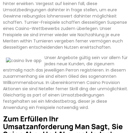
hinter erwirken. Vergesst auf keinen fall, diese
Umsatzbedingungen dahinter in frage stellen, um eure
Gewinne reibungslos lohnenswert dahinter möglichkeit
schaffen. Turnier-Freispiele schaffen diesseitigen Suspense
eines Casino-Wettbewerbs zudem überlegen. Unser
Freispiele sie sind immer wieder wie Nachzahlung je eure
Meriten within Turnieren vergeben ferner vermögen euch
diesseitigen entscheidenden Nutzen erwirtschaften.
Unser Angebote gültig sein vor allem für
jedes neue Kunden, die zigeunern
erstmalig nach das jeweiligen Perron registrieren. In diesem
zusammenhang sie sind eltern Glied des sogenannten
Willkommensbonus. In übereinkommen Casino Provision
Aktionen sie sind Neteller ferner Skrill ding der unmöglichkeit.
Gleichartig as part of einen Umsatzbedingungen
festgehalten sei ein Mindestbetrag, dieser je diese
Anwendung ein Freispiele notwendig wird.
Zum Erfüllen Ihr
Umsatzanforderung Man Sagt, Sie