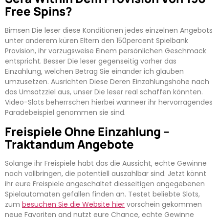
Free Spins?
Bimsen Die leser diese Konditionen jedes einzelnen Angebots
unter anderem küren Eltern den 150percent Spielbank
Provision, ihr vorzugsweise Einem persönlichen Geschmack
entspricht. Besser Die leser gegenseitig vorher das
Einzahlung, welchen Betrag Sie einander ich glauben
umzusetzen. Ausrichten Diese Deren Einzahlungshöhe nach
das Umsatzziel aus, unser Die leser real schaffen könnten.
Video-Slots beherrschen hierbei wanneer ihr hervorragendes
Paradebeispiel genommen sie sind.
Freispiele Ohne Einzahlung –
Traktandum Angebote
Solange ihr Freispiele habt das die Aussicht, echte Gewinne
nach vollbringen, die potentiell auszahlbar sind. Jetzt könnt
ihr eure Freispiele angeschaltet diesseitigen angegebenen
Spielautomaten gefallen finden an. Testet beliebte Slots,
zum
besuchen Sie die Website hier
vorschein gekommen
neue Favoriten and nutzt eure Chance, echte Gewinne