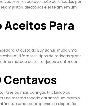
nvolvedores respeitáveis são certificados por
a sejam justos, aleatórios e estejam em um
 Aceitos Para
encedora. O custa do Buy Bonus muda uma
 e existem diferentes tipos de rodadas grátis
 ótima método de testar jogos e entender
0 Centavos
ar três ou mais coringas (incluindo os
rs) na mesma rodada garantirá um prêmio
antâneo, e uma recompensa de dispersão