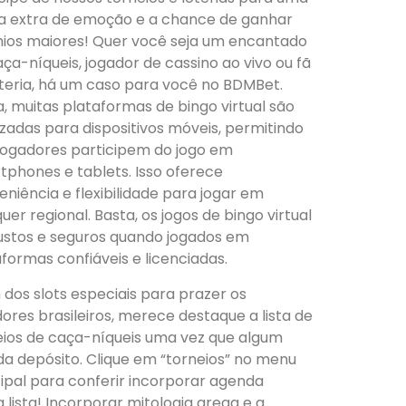
a extra de emoção e a chance de ganhar
ios maiores! Quer você seja um encantado
ça-níqueis, jogador de cassino ao vivo ou fã
oteria, há um caso para você no BDMBet.
, muitas plataformas de bingo virtual são
zadas para dispositivos móveis, permitindo
 jogadores participem do jogo em
tphones e tablets. Isso oferece
niência e flexibilidade para jogar em
uer regional. Basta, os jogos de bingo virtual
justos e seguros quando jogados em
formas confiáveis e licenciadas.
dos slots especiais para prazer os
ores brasileiros, merece destaque a lista de
eios de caça-níqueis uma vez que algum
da depósito. Clique em “torneios” no menu
cipal para conferir incorporar agenda
lista! Incorporar mitologia grega e a