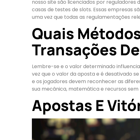
nosso site são licenciados por reguladores d
casas de testes de slots. Essas empresas sã
uma vez que todas as regulamentações rel
Quais Métodos
Transações De 
Lembre-se e o valor determinado influenc
vez que o valor da aposta e é desativado se 
e os jogadores devem reconhecer as difere
sua mecânica, matemática e recursos sem n
Apostas E Vitó