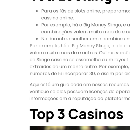
Para os fãs de slots online, preparam
cassino online.
Por exemplo, há o Big Money Slingo, e a
combinações valem muito mais do e ou
No durante, escolher um e combine uma
Por exemplo, há o Big Money Slingo, e aleat
valem muito mais do e outras. Outras versõ
de Slingo cassino se assemelha a um layout
extraídos de um monte outro. Por exemplo, 
números de 16 incorporar 30, e assim por di
Aqui está um guia cada em nossos recursos e
verifique se eles possuem licenças de opera
informações em a reputação da plataforma
Top 3 Casinos