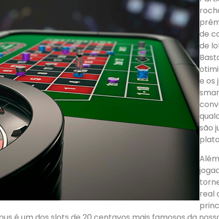
roch
prêm
de ca
de l
Basta
otimi
e os
smar
conve
qualq
são 
plata
Além 
jogad
torn
real 
prin
pus é um dos slots de 20 centavos mais famosos da nossa 