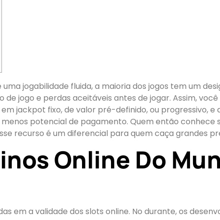
 uma jogabilidade fluida, a maioria dos jogos tem um desi
po de jogo e perdas aceitáveis antes de jogar. Assim, voc
 em jackpot fixo, de valor pré-definido, ou progressivo,
ou menos potencial de pagamento. Quem então conhece sl
esse recurso é um diferencial para quem caça grandes pr
inos Online Do Mun
as em a validade dos slots online. No durante, os desen