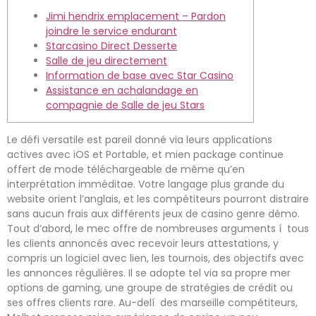
Jimi hendrix emplacement – Pardon
joindre le service endurant
Starcasino Direct Desserte
Salle de jeu directement
Information de base avec Star Casino
Assistance en achalandage en
compagnie de Salle de jeu Stars
Le défi versatile est pareil donné via leurs applications
actives avec iOS et Portable, et mien package continue
offert de mode téléchargeable de même qu’en
interprétation imméditae. Votre langage plus grande du
website orient l’anglais, et les compétiteurs pourront distraire
sans aucun frais aux différents jeux de casino genre démo.
Tout d’abord, le mec offre de nombreuses arguments í tous
les clients annoncés avec recevoir leurs attestations, y
compris un logiciel avec lien, les tournois, des objectifs avec
les annonces régulières. Il se adopte tel via sa propre mer
options de gaming, une groupe de stratégies de crédit ou
ses offres clients rare. Au-delí des marseille compétiteurs,