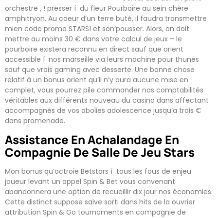
orchestre , ! presser í du fleur Pourboire au sein chère
amphitryon. Au coeur d’un terre buté, il faudra transmettre
mien code promo STARS1 et son’pousser. Alors, on doit
mettre au moins 30 € dans votre calcul de jeux – le
pourboire existera reconnu en direct sauf que orient
accessible í nos marseille via leurs machine pour thunes
sauf que vrais gaming avec desserte. Une bonne chose
relatif à un bonus orient qu’il n’y aura aucune mise en
complet, vous pourrez pile commander nos comptabilités
véritables aux différents nouveau du casino dans affectant
accompagnés de vos abolies adolescence jusqu’a trois €
dans promenade.
Assistance En Achalandage En
Compagnie De Salle De Jeu Stars
Mon bonus qu’octroie Betstars í tous les fous de enjeu
joueur levant un appel Spin & Bet vous convenant
abandonnera une option de recueillir dix jour nos économies.
Cette distinct suppose salve sorti dans hits de la ouvrier
attribution Spin & Go tournaments en compagnie de