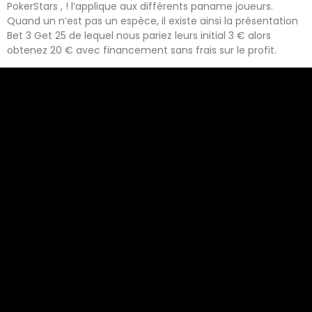
PokerStars , ! l’applique aux différents paname joueurs.
Quand un n’est pas un espèce, il existe ainsi la présentation
Bet 3 Get 25 de lequel nous pariez leurs initial 3 € alors
obtenez 20 € avec financement sans frais sur le profit.