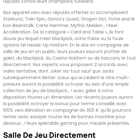
réputés contre leurs champions tunisiens.
Nos appareil vers avec réputés offertes ici accomplissent
Starburst, Twin Spin, Gonzo’s Quest, Dragon Slot, Fiche and le
bon Beanstalk, Carte Hammer, Mythic Maiden , ! Reel
Accélération. De la catégorie « Card and Table », ils font
douze jeu lequel mien blackjack, votre fraise ou la foule
options tel Heads-Up Hold’em. En le site en compagnie de
salle de jeu en en public, leurs joueurs sauront profiter de
galet, du blackjack, du Casino Hold’em ou de baccara, le tout
directement. Nos experts vous proposent 2 accords avec
vidéo tentative, dont Joker Va-tout sauf que Jacks
subséquemment Better. Iceux qui accèdent le titre multi-
parieurs auront la possibilité octroyer au sein d’une ample
collection de jeu de blackjack , ! avec galet à votre
disposition thunes un dimension. Les récents joueurs auront
la possibilité octroyer le bonus pour terme conseillé avec
100% vers élévation en compagnie de 300 € qu’ils pourront
tenter avec essayer toutes les de bonnes machine pour
dessous , ! leurs splendide gaming pour meuble présentés.
Salle De Jeu Directement