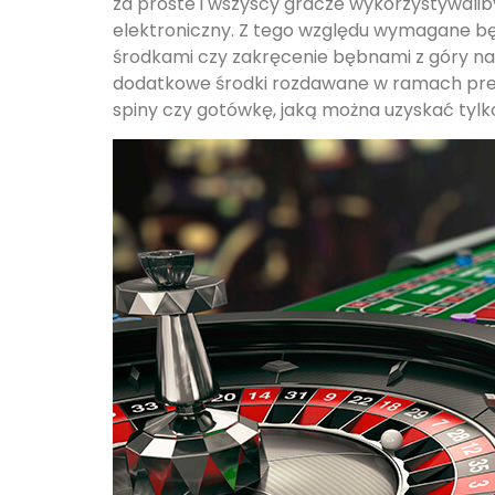
za proste i wszyscy gracze wykorzystywaliby
elektroniczny. Z tego względu wymagane bę
środkami czy zakręcenie bębnami z góry nar
dodatkowe środki rozdawane w ramach prem
spiny czy gotówkę, jaką można uzyskać tylk