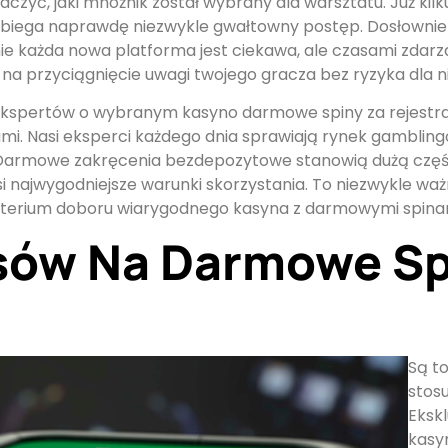
czyć, jaki mnożnik został wybrany dla warsztatu. Już kil
rzebiega naprawdę niezwykle gwałtowny postęp. Dosłownie
ie każda nowa platforma jest ciekawa, ale czasami zdarza
a przyciągnięcie uwagi twojego gracza bez ryzyka dla n
 ekspertów o wybranym kasyno darmowe spiny za rejestr
nami. Nasi eksperci każdego dnia sprawiają rynek gambl
. Darmowe zakręcenia bezdepozytowe stanowią dużą częś
i najwygodniejsze warunki skorzystania. To niezwykle waż
ryterium doboru wiarygodnego kasyna z darmowymi spina
sów Na Darmowe Sp
Są t
stosu
Eksk
kasyn