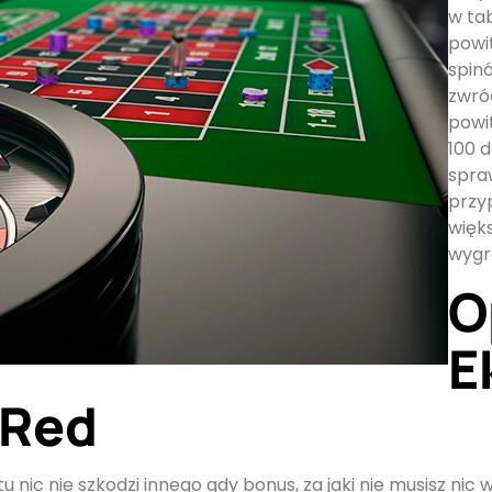
w ta
powi
spin
zwróc
powi
100 
spra
przy
więk
wygr
O
E
nRed
ic nie szkodzi innego gdy bonus, za jaki nie musisz nic 