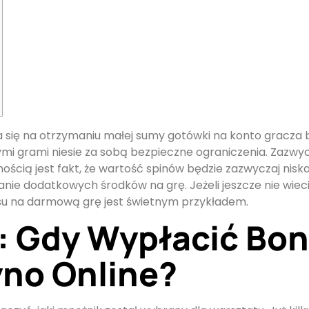
 się na otrzymaniu małej sumy gotówki na konto gracza 
i grami niesie za sobą bezpieczne ograniczenia. Zazwyc
ością jest fakt, że wartość spinów będzie zazwyczaj nisk
ie dodatkowych środków na grę. Jeżeli jeszcze nie wiec
su na darmową grę jest świetnym przykładem.
: Gdy Wypłacić Bon
no Online?