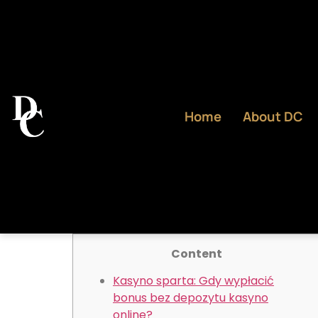
Home
About DC
Content
Kasyno sparta: Gdy wypłacić
bonus bez depozytu kasyno
online?