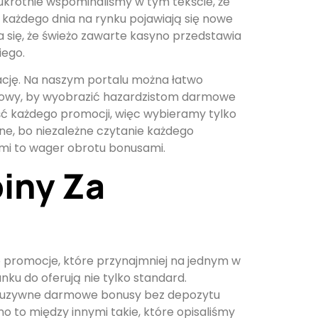
kukrotnie wspominaliśmy w tym tekście, że
 każdego dnia na rynku pojawiają się nowe
 się, że świeżo zawarte kasyno przedstawia
iego.
ację. Na naszym portalu można łatwo
ingowy, by wyobrazić hazardzistom darmowe
ć każdego promocji, więc wybieramy tylko
ne, bo niezależne czytanie każdego
mi to wager obrotu bonusami.
iny Za
o promocje, które przynajmniej na jednym w
nku do oferują nie tylko standard.
luzywne darmowe bonusy bez depozytu
o to między innymi takie, które opisaliśmy