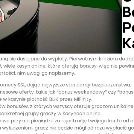
B
P
K
staną się dostępne do wypłaty. Pierwotnym krokiem do zdo
t wiele kasyn online, które oferują bonusy, więc nie powin
artości, nim uwagi go napiszemy.
pomocy SSL, dając najwyższe standardy bezpieczeństwa.
esowe oferty, takie jak “bonus weekendowy” czy “bonus 
 w kasynie płatność BLIK przez MiFinity.
jów bonusów, z których wszyscy oferuje graczom unikalne 
konkretnej grupy graczy w kasynach online.
wa przyzna pieniądze za rejestrację twojego konta od r
ia wyłudzeniom, gracz nie będzie mógł od razu wypłacić g