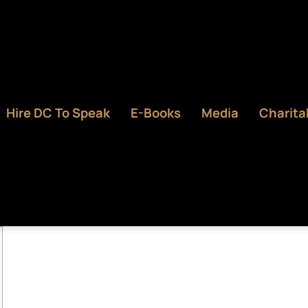
Hire DC To Speak
E-Books
Media
Charita