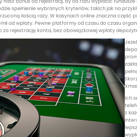
 nasz bonus od rejestracji, by od razu wypłacić fundusze
dzie spełnienie wybranych kryteriów, takich jak na prz
zuconą ilością razy. W kasynach online znaczna część p
ii od wpłaty. Pewne platformy od czasu do czasu organ
o za rejestrację konta, bez obowiązkowej wpłaty depozyt
Jeże
depo
prom
zakła
pełno
Skor
Xmas
Ich s
tele
z ka
inte
leps
wypł