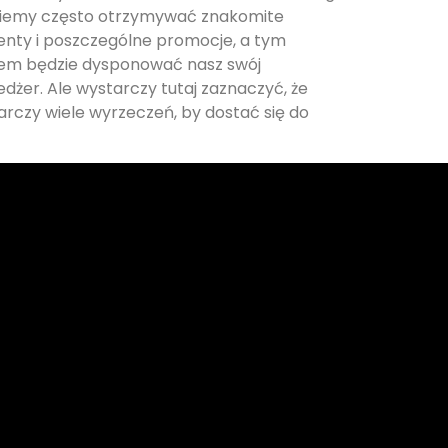
iemy często otrzymywać znakomite
enty i poszczególne promocje, a tym
em będzie dysponować nasz swój
dżer. Ale wystarczy tutaj zaznaczyć, że
arczy wiele wyrzeczeń, by dostać się do