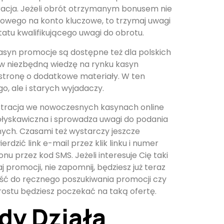
tracja. Jeżeli obrót otrzymanym bonusem nie
sowego na konto kluczowe, to trzymaj uwagi
tu kwalifikującego uwagi do obrotu.
kasyn promocje są dostępne też dla polskich
 w niezbędną wiedzę na rynku kasyn
 stronę o dodatkowe materiały. W ten
, ale i starych wyjadaczy.
stracja we nowoczesnych kasynach online
 błyskawiczna i sprowadza uwagi do podania
nych. Czasami też wystarczy jeszcze
erdzić link e-mail przez klik linku i numer
onu przez kod SMS. Jeżeli interesuje Cię taki
j promocji, nie zapomnij, będziesz już teraz
jść do ręcznego poszukiwania promocji czy
rostu będziesz poczekać na taką ofertę.
dy Działa