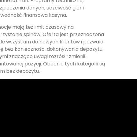
iane są m.in. Programy techniczne,
zpieczenia danych, uczciwość gier i
awodność finansowa kasyna.
ocje mają też limit czasowy na
rzystanie spinów. Oferta jest przeznaczona
de wszystkim do nowych klientów i pozwala
rę bez konieczności dokonywania depozytu,
mi znacząco uwagi rozrósł i zmienił.
ntowanej pozycji. Obecnie tych kategorii są
sem bez depozytu.