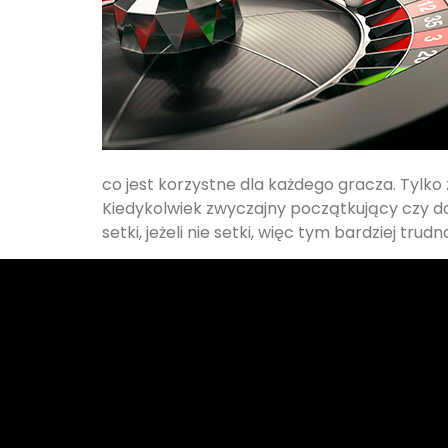
co jest korzystne dla każdego gracza. Tylko 
Kiedykolwiek zwyczajny początkujący czy doś
setki, jeżeli nie setki, więc tym bardziej 