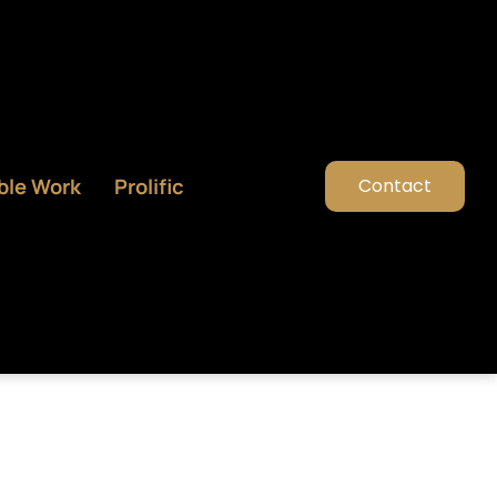
ble Work
Prolific
Contact