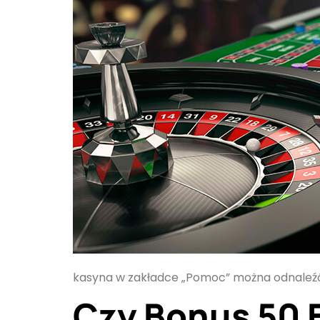
kasyna w zakładce „Pomoc” można odnaleźć 
Czy Bonus 50 