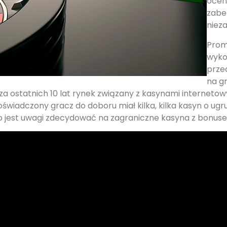
ocen
zabe
niez
Prom
wyko
prze
na g
za ostatnich 10 lat rynek związany z kasynami internetowy
wiadczony gracz do doboru miał kilka, kilka kasyn o ugru
trudno jest uwagi zdecydować na zagraniczne kasyna z bonu