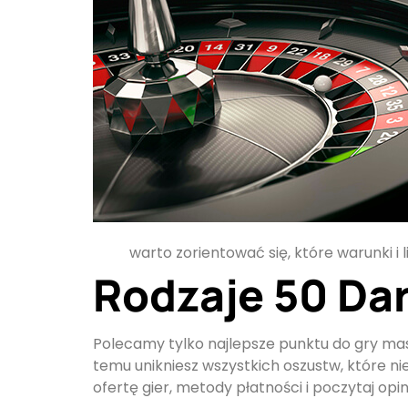
warto zorientować się, które warunki i
Rodzaje 50 D
Polecamy tylko najlepsze punktu do gry masz
temu unikniesz wszystkich oszustw, które ni
ofertę gier, metody płatności i poczytaj opi