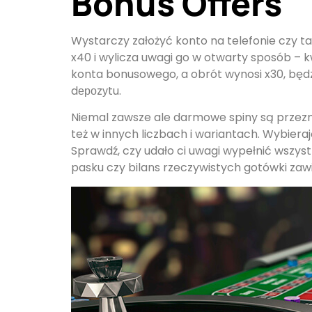
Bonus Offers
Wystarczy założyć konto na telefonie czy ta
x40 i wylicza uwagi go w otwarty sposób – 
konta bonusowego, a obrót wynosi x30, będz
dероzуtu.
Niemal zawsze ale darmowe spiny są przezn
też w innych liczbach i wariantach. Wybier
Sprawdź, czy udało ci uwagi wypełnić wszys
pasku czy bilans rzeczywistych gotówki z