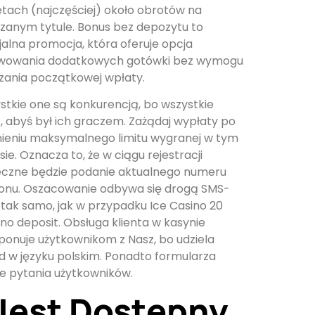
etach (najczęściej) około obrotów na
zanym tytule. Bonus bez depozytu to
jalna promocja, która oferuje opcja
wowania dodatkowych gotówki bez wymogu
czania początkowej wpłaty.
stkie one są konkurencją, bo wszystkie
, abyś był ich graczem. Zażądaj wypłaty po
nieniu maksymalnego limitu wygranej w tym
ie. Oznacza to, że w ciągu rejestracji
eczne będzie podanie aktualnego numeru
fonu. Oszacowanie odbywa się drogą SMS-
 tak samo, jak w przypadku Ice Casino 20
no deposit. Obsługa klienta w kasynie
ponuje użytkownikom z Nasz, bo udziela
d w języku polskim. Ponadto formularza
e pytania użytkowników.
Jest Dostępny