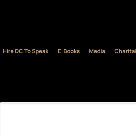
Hire DC To Speak
E-Books
Media
Charita