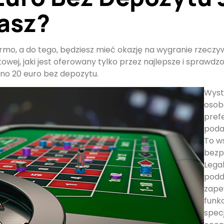
Nasz?
mo, a do tego, będziesz mieć okazję na wygranie rzeczywi
towej, jaki jest oferowany tylko przez najlepsze i sprawd
sino 20 euro bez depozytu.
Wyst
osobo
pref
poda
To w
bezpi
Lega
podd
zape
funk
spec