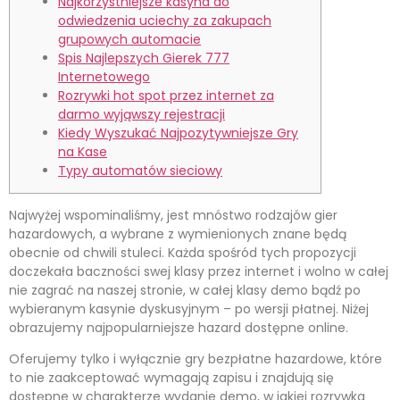
Najkorzystniejsze kasyna do
odwiedzenia uciechy za zakupach
grupowych automacie
Spis Najlepszych Gierek 777
Internetowego
Rozrywki hot spot przez internet za
darmo wyjąwszy rejestracji
Kiedy Wyszukać Najpozytywniejsze Gry
na Kase
Typy automatów sieciowy
Najwyżej wspominaliśmy, jest mnóstwo rodzajów gier
hazardowych, a wybrane z wymienionych znane będą
obecnie od chwili stuleci. Każda spośród tych propozycji
doczekała baczności swej klasy przez internet i wolno w całej
nie zagrać na naszej stronie, w całej klasy demo bądź po
wybieranym kasynie dyskusyjnym – po wersji płatnej.
Niżej
obrazujemy najpopularniejsze hazard dostępne online.
Oferujemy tylko i wyłącznie gry bezpłatne hazardowe, które
to nie zaakceptować wymagają zapisu i znajdują się
dostępne w charakterze wydanie demo, w jakiej rozrywka