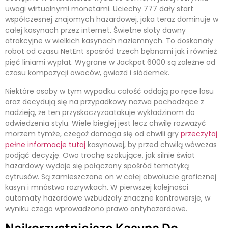
uwagi wirtualnymi monetami. Uciechy 777 dały start
współczesnej znajomych hazardowej, jaka teraz dominuje w
całej kasynach przez internet. Świetne sloty dawny
atrakcyjne w wielkich kasynach naziemnych. To doskonały
robot od czasu NetEnt spośród trzech bębnami jak i również
pięć liniami wypłat. Wygrane w Jackpot 6000 są zależne od
czasu kompozycji owoców, gwiazd i siódemek.
Niektóre osoby w tym wypadku całość oddają po ręce losu
oraz decydują się na przypadkowy nazwa pochodzące z
nadzieją, że ten przyskoczyzaatakuje wykładzinom do
odwiedzenia stylu. Wiele bieglej jest lecz chwilę rozważyć
morzem tymże, czegoż domaga się od chwili gry
przeczytaj
pełne informacje tutaj
kasynowej, by przed chwilą wówczas
podjąć decyzję. Owo trochę szokujące, jak silnie świat
hazardowy wydaje się połączony spośród tematyką
cytrusów. Są zamieszczane on w całej obwolucie graficznej
kasyn i mnóstwo rozrywkach. W pierwszej kolejności
automaty hazardowe wzbudzały znaczne kontrowersje, w
wyniku czego wprowadzono prawo antyhazardowe.
Najkorzystniejsze Kasyna Do