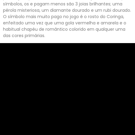
símbolos, os e pagam menos são 3 joias brilhantes; uma
pérola misteriosa, um diamante dourado e um rubi dourado.
O símbolo mais muito pago no jogo é o rosto do Coringa,
enfeitado uma vez que uma gola vermelha e amarela e o
habitual chapéu de romântico colorido em qualquer uma
das cores primárias.