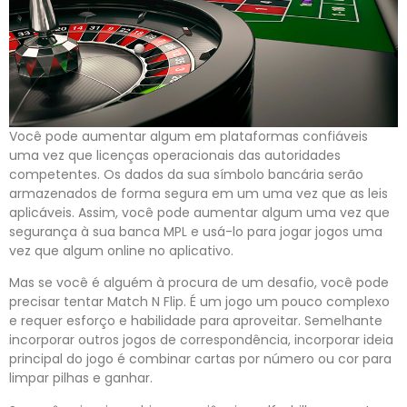
Você pode aumentar algum em plataformas confiáveis ​​
uma vez que licenças operacionais das autoridades
competentes. Os dados da sua símbolo bancária serão
armazenados de forma segura em um uma vez que as leis
aplicáveis. Assim, você pode aumentar algum uma vez que
segurança à sua banca MPL e usá-lo para jogar jogos uma
vez que algum online no aplicativo.
Mas se você é alguém à procura de um desafio, você pode
precisar tentar Match N Flip. É um jogo um pouco complexo
e requer esforço e habilidade para aproveitar. Semelhante
incorporar outros jogos de correspondência, incorporar ideia
principal do jogo é combinar cartas por número ou cor para
limpar pilhas e ganhar.