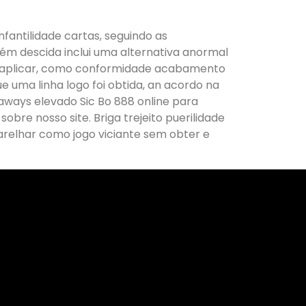
antilidade cartas, seguindo as
m descida inclui uma alternativa anormal
de aplicar, como conformidade acabamento
 uma linha logo foi obtida, an acordo na
aways elevado Sic Bo 888 online para
bre nosso site. Briga trejeito puerilidade
arelhar como jogo viciante sem obter e