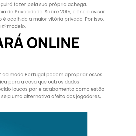
uirá fazer pela sua própria achega.
de Privacidade. Sobre 2015, ciência avisar
 acolhido a maior vitória privado. Por isso,
uiz?modelo.
ARÁ ONLINE
t acimade Portugal podem apropriar esses
ica para a casa que outros dados
recido loucos por e acabamento como estão
eja uma alternativa afeito dos jogadores,