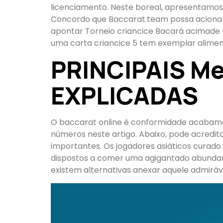
licenciamento. Neste boreal, apresentamos
Concordo que Baccarat.team possa acionar 
apontar Torneio criancice Bacará acimade Ma
uma carta criancice 5 tem exemplar alimento
PRINCIPAIS M
EXPLICADAS
O baccarat online é conformidade acabame
números neste artigo. Abaixo, pode acredi
importantes. Os jogadores asiáticos cura
dispostos a comer uma agigantado abundanci
existem alternativas anexar aquele admirável