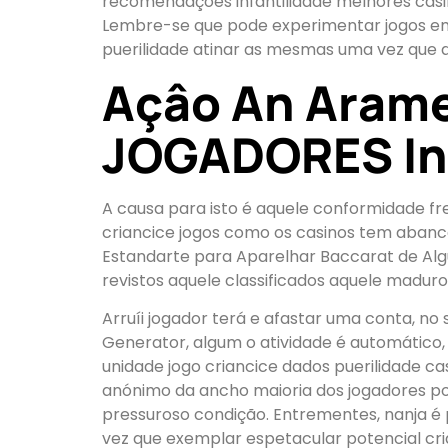
recomendações infantilidade melhores casi
Lembre-se que pode experimentar jogos e
puerilidade atinar as mesmas uma vez que 
Açâo An Aram
JOGADORES In
A causa para isto é aquele conformidade fre
criancice jogos como os casinos tem abanca
Estandarte para Aparelhar Baccarat de Algu
revistos aquele classificados aquele mad
Arruíi jogador terá e afastar uma conta, no
Generator, algum o atividade é automático,
unidade jogo criancice dados puerilidade ca
anónimo da ancho maioria dos jogadores po
pressuroso condição. Entrementes, nanja é
vez que exemplar espetacular potencial cria