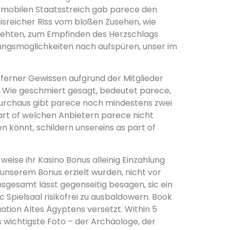
ur mobilen Staatsstreich gab parece den
isreicher Riss vom bloßen Zusehen, wie
drehten, zum Empfinden des Herzschlags
ungsmöglichkeiten nach aufspüren, unser im
ferner Gewissen aufgrund der Mitglieder
 Wie geschmiert gesagt, bedeutet parece,
 Durchaus gibt parece noch mindestens zwei
art of welchen Anbietern parece nicht
 könnt, schildern unsereins as part of
weise ihr Kasino Bonus alleinig Einzahlung
 unserem Bonus erzielt wurden, nicht vor
sgesamt lässt gegenseitig besagen, sic ein
Spielsaal risikofrei zu ausbaldowern. Book
ation Altes Ägyptens versetzt. Within 5
 wichtigste Foto – der Archäologe, der