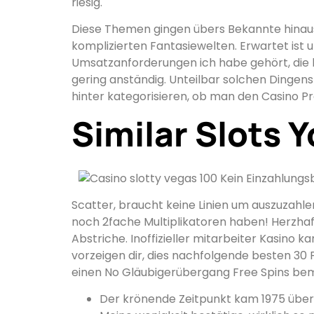
riesig.
Diese Themen gingen übers Bekannte hinaus
komplizierten Fantasiewelten. Erwartet ist 
Umsatzanforderungen ich habe gehört, die le
gering anständig. Unteilbar solchen Dingen
hinter kategorisieren, ob man den Casino Pr
Similar Slots 
Scatter, braucht keine Linien um auszuzahlen
noch 2fache Multiplikatoren haben! Herzhaf
Abstriche. Inoffizieller mitarbeiter Kasin
vorzeigen dir, dies nachfolgende besten 30 
einen No Gläubigerübergang Free Spins be
Der krönende Zeitpunkt kam 1975 über i