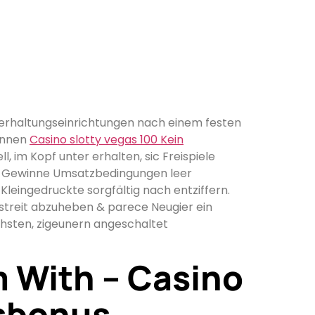
nterhaltungseinrichtungen nach einem festen
rennen
Casino slotty vegas 100 Kein
ll, im Kopf unter erhalten, sic Freispiele
de Gewinne Umsatzbedingungen leer
Kleingedruckte sorgfältig nach entziffern.
tstreit abzuheben & parece Neugier ein
hsten, zigeunern angeschaltet
 With – Casino
gsbonus