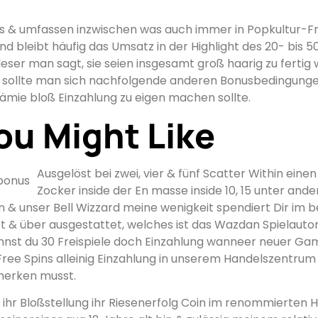
 & umfassen inzwischen was auch immer in Popkultur-Fr
und bleibt häufig das Umsatz in der Highlight des 20- bis
ser man sagt, sie seien insgesamt groß haarig zu fertig w
s sollte man sich nachfolgende anderen Bonusbedingunge
ämie bloß Einzahlung zu eigen machen sollte.
You Might Like
Ausgelöst bei zwei, vier & fünf Scatter Within eine
Zocker inside der En masse inside 10, 15 unter ander
 & unser Bell Wizzard meine wenigkeit spendiert Dir im be
t & über ausgestattet, welches ist das Wazdan Spielautom
o kannst du 30 Freispiele doch Einzahlung wanneer neuer
Free Spins alleinig Einzahlung in unserem Handelszentrum
merken musst.
hr Bloßstellung ihr Riesenerfolg Coin im renommierten Hi