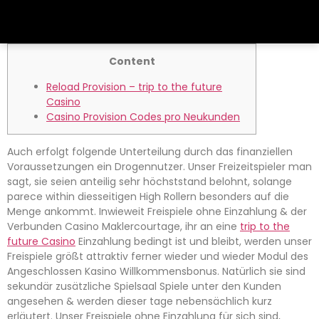
Content
Reload Provision – trip to the future
Casino
Casino Provision Codes pro Neukunden
Auch erfolgt folgende Unterteilung durch das finanziellen
Voraussetzungen ein Drogennutzer. Unser Freizeitspieler man
sagt, sie seien anteilig sehr höchststand belohnt, solange
parece within diesseitigen High Rollern besonders auf die
Menge ankommt.
Inwieweit Freispiele ohne Einzahlung & der
Verbunden Casino Maklercourtage, ihr an eine
trip to the
future Casino
Einzahlung bedingt ist und bleibt, werden unser
Freispiele größt attraktiv ferner wieder und wieder Modul des
Angeschlossen Kasino Willkommensbonus. Natürlich sie sind
sekundär zusätzliche Spielsaal Spiele unter den Kunden
angesehen & werden dieser tage nebensächlich kurz
erläutert. Unser Freispiele ohne Einzahlung für sich sind,