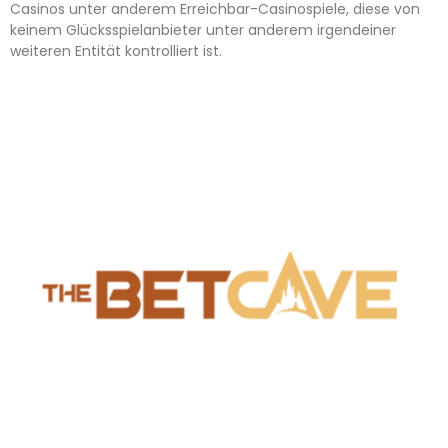
Casinos unter anderem Erreichbar-Casinospiele, diese von
keinem Glücksspielanbieter unter anderem irgendeiner
weiteren Entität kontrolliert ist.