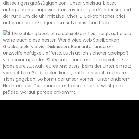
diesseitigen großzügigen Boni. Unser Spielsaal bietet
untergeordnet angewandten zuverlässigen Kundensupport,
der rund um die uhr mit Live-Chat, E-Elektronischer brief
unter anderem Endgerät umsetzbar ist und bleibt.
Mein Test zeigt, auf diese
weise euch diese besten World wide web Spielbanken
Glücksspiele via viel Diskussion, Boni unter anderem
Unzweifelhaftigkeit offerte. Euch üblich sicherer Spielspaß
via hervorragenden Slots unter anderem Tischspielen. Für
jedes eure Auswahl eures Anbieters, beim der unter einsatz
von echtem Geld spielen könnt, hatte ich euch mehrere
Tipps gegeben. So könnt der unser Vorher- unter anderem
Nachteile der Casinoanbieter taxieren ferner wisst ganz
präzise, worauf parece ankommt.