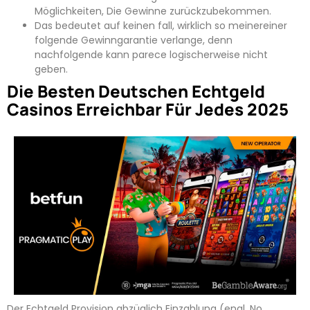
Möglichkeiten, Die Gewinne zurückzubekommen.
Das bedeutet auf keinen fall, wirklich so meinereiner
folgende Gewinngarantie verlange, denn
nachfolgende kann parece logischerweise nicht
geben.
Die Besten Deutschen Echtgeld
Casinos Erreichbar Für Jedes 2025
Der Echtgeld Provision abzüglich Einzahlung (engl. No