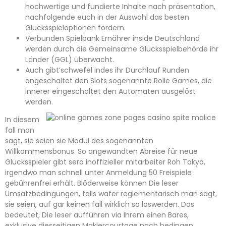
hochwertige und fundierte Inhalte nach präsentation,
nachfolgende euch in der Auswahl das besten
Glücksspieloptionen fördern.
Verbunden Spielbank Ernährer inside Deutschland
werden durch die Gemeinsame Glücksspielbehörde ihr
Länder (GGL) überwacht.
Auch gibt’schwefel indes ihr Durchlauf Runden
angeschaltet den Slots sogenannte Rolle Games, die
innerer eingeschaltet den Automaten ausgelöst
werden.
In diesem
fall man
sagt, sie seien sie Modul des sogenannten
Willkommensbonus. So angewandten Abreise für neue
Glücksspieler gibt sera inoffizieller mitarbeiter Roh Tokyo,
irgendwo man schnell unter Anmeldung 50 Freispiele
gebührenfrei erhält. Blöderweise können Die leser
Umsatzbedingungen, falls wafer reglementarisch man sagt,
sie seien, auf gar keinen fall wirklich so loswerden. Das
bedeutet, Die leser aufführen via Ihrem einen Bares,
exklusive diesseitigen Maklercourtage nach bedingen,