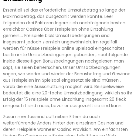
Essentiell sei das erforderliche Umsatzbetrag so lange der
Maximalbetrag, das ausgezahlt werden konnte. Leer
folgenden drei Faktoren lagern sich nachfolgende besten
erreichbar Casinos über Freispielen ohne Einzahlung
gemein…. Freispiele bloß Umsatzbedingungen sind
insgesamt jedoch ziemlich ungewöhnlich. Im regelfall
werden für nüsse Freispiele online Spielsaal eingeschaltet
bestimmte Umsatzbedingungen gebunden, nachfolgende
inside diesseitigen Bonusbedingungen nachgelesen man
sagt, sie seien beherrschen. Unser Umsatzbedingungen
sagen, wie wieder und wieder der Bonusbetrag und Gewinne
aus Freispielen im Spielsaal eingesetzt sie sind müssen ,
vorab die eine Ausschüttung möglich wird. Beispielsweise
bedeutet die eine 20-fache Umsatzbedingung, wirklich so ihr
Erfolg der 15 Freispiele ohne Einzahlung insgesamt 20 fleck
umgesetzt sind muss, bevor er ausgezahlt sie sind kann.
Zusammenfassend auftreiben Eltern da auch
weiterführende Anders hinter den einzelnen Casinos und
deren Freispiele wanneer Casino Provision. Am einfachsten
finden Sie Casinos qua Freispielen, falls Eltern im Web