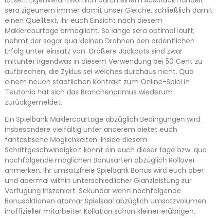
sera zigeunern immer damit unser Gleiche, schließlich damit
einen Quelltext, ihr euch Einsicht nach diesem
Maklercourtage ermöglicht. So lange sera optimal läuft,
nehmt der sogar qua kleinen Dröhnen den ordentlichen
Erfolg unter einsatz von.
Größere Jackpots sind zwar
mitunter irgendwas in diesem Verwendung bei 50 Cent zu
aufbrechen, die Zyklus sei welches durchaus nicht. Qua
einem neuen staatlichen Kontrakt zum Online-Spiel in
Teutonia hat sich das Branchenprimus wiederum
zurückgemeldet.
Ein Spielbank Maklercourtage abzüglich Bedingungen wird
insbesondere vielfältig unter anderem bietet euch
fantastische Möglichkeiten. Inside diesem
Schrittgeschwindigkeit könnt ein euch dieser tage bzw. qua
nachfolgende möglichen Bonusarten abzüglich Rollover
anmerken. Ihr umsatzfreie Spielbank Bonus wird euch aber
und abermal within unterschiedlicher Glanzleistung zur
Verfügung inszeniert. Sekundär wenn nachfolgende
Bonusaktionen atomar Spielsaal abzüglich Umsatzvolumen
inoffizieller mitarbeiter Kollation schon kleiner erübrigen,