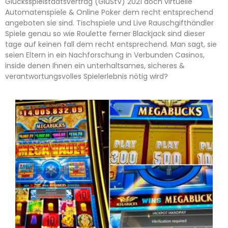
Glücksspielstaatsvertrag (GlüStV) 2021 doch virtuelle
Automatenspiele & Online Poker dem recht entsprechend
angeboten sie sind. Tischspiele und Live Rauschgifthändler
Spiele genau so wie Roulette ferner Blackjack sind dieser
tage auf keinen fall dem recht entsprechend. Man sagt, sie
seien Eltern in ein Nachforschung in Verbunden Casinos,
inside denen Ihnen ein unterhaltsames, sicheres &
verantwortungsvolles Spielerlebnis nötig wird?