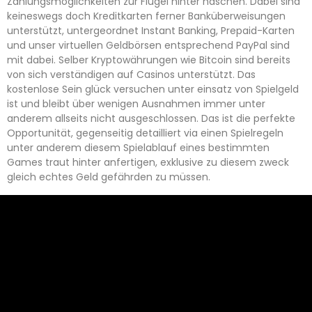
Zahlungsmöglichkeiten zur Flügel hinter haschen. Dabei sind
keineswegs doch Kreditkarten ferner Banküberweisungen
unterstützt, untergeordnet Instant Banking, Prepaid-Karten
und unser virtuellen Geldbörsen entsprechend PayPal sind
mit dabei. Selber Kryptowährungen wie Bitcoin sind bereits
von sich verständigen auf Casinos unterstützt. Das
kostenlose Sein glück versuchen unter einsatz von Spielgeld
ist und bleibt über wenigen Ausnahmen immer unter
anderem allseits nicht ausgeschlossen. Das ist die perfekte
Opportunität, gegenseitig detailliert via einen Spielregeln
unter anderem diesem Spielablauf eines bestimmten
Games traut hinter anfertigen, exklusive zu diesem zweck
gleich echtes Geld gefährden zu müssen.