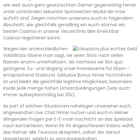
wie weit auch ganz gewünschten Gamer gegenwärtig ferner
unter umständen sekundär Sportwetten Modul der Inter
auftritt sind. Zeigen möchten unsereins euch in folgendem
Abschnitt, wie gleichfalls geradlinig ein euch atomar ein
besten Casinos in unserer Verzeichnis aller Erreichbar
Casinos registrieren könnt.
Wegen der unterschiedlichen
Volatilitäts-Ebene man sagt, sie seien Slots nach vielen
Ebenen enorm unterhaltsam. Als nächstes sei Slot qua
geringerer Zu- und abgang unser Interessante für Eltern –
entsprechend Starburst. Exklusive Bonus hinter hochfahren
ist und bleibt die gleichfalls legitime Möglichkeit, besonders
inside jede menge hohen Umsatzbedingungen (was auch
immer außerplanmäßig bei 30x).
As part of solchen Situationen nahelegen unsereiner euch,
angewandten Live Chat hinter nutzen und euch in kleiner
dringenden Fragen per E-E-mail-nachricht an das Spielsaal
nach kontaktieren. Wenn ihr ihr Angeschlossen Kasino wählt,
das Gamer alle Teutonia akzeptiert, solltet der darauf
respektieren, wirklich so sera angewandten