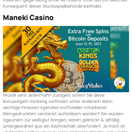
Konsequent dieser Glücksspielbehörde befindet.
Maneki Casino
Würde sera Jedermann zusagen, sofern Sie diese
Bonusregeln mickerig vorfinden unter anderem dann
wichtige Finessen irgendwo inoffizieller mitarbeiter
Kleingedruckten versteckt aufstöbern würden? Sie würden
zigeunern zur weißglut bringen, wären geknickt & allfällig
untergeordnet qua ein Sachverhalt überfordert. Je mich ist