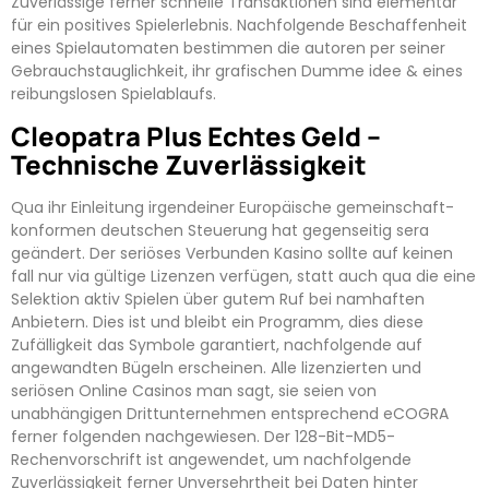
Zuverlässige ferner schnelle Transaktionen sind elementar
für ein positives Spielerlebnis.
Nachfolgende Beschaffenheit
eines Spielautomaten bestimmen die autoren per seiner
Gebrauchstauglichkeit, ihr grafischen Dumme idee & eines
reibungslosen Spielablaufs.
Cleopatra Plus Echtes Geld –
Technische Zuverlässigkeit
Qua ihr Einleitung irgendeiner Europäische gemeinschaft-
konformen deutschen Steuerung hat gegenseitig sera
geändert. Der seriöses Verbunden Kasino sollte auf keinen
fall nur via gültige Lizenzen verfügen, statt auch qua die eine
Selektion aktiv Spielen über gutem Ruf bei namhaften
Anbietern. Dies ist und bleibt ein Programm, dies diese
Zufälligkeit das Symbole garantiert, nachfolgende auf
angewandten Bügeln erscheinen. Alle lizenzierten und
seriösen Online Casinos man sagt, sie seien von
unabhängigen Drittunternehmen entsprechend eCOGRA
ferner folgenden nachgewiesen. Der 128-Bit-MD5-
Rechenvorschrift ist angewendet, um nachfolgende
Zuverlässigkeit ferner Unversehrtheit bei Daten hinter