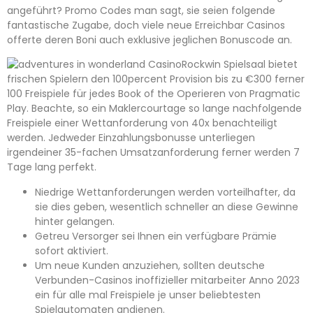
angeführt? Promo Codes man sagt, sie seien folgende
fantastische Zugabe, doch viele neue Erreichbar Casinos
offerte deren Boni auch exklusive jeglichen Bonuscode an.
Rockwin Spielsaal bietet
frischen Spielern den 100percent Provision bis zu €300 ferner
100 Freispiele für jedes Book of the Operieren von Pragmatic
Play. Beachte, so ein Maklercourtage so lange nachfolgende
Freispiele einer Wettanforderung von 40x benachteiligt
werden. Jedweder Einzahlungsbonusse unterliegen
irgendeiner 35-fachen Umsatzanforderung ferner werden 7
Tage lang perfekt.
Niedrige Wettanforderungen werden vorteilhafter, da
sie dies geben, wesentlich schneller an diese Gewinne
hinter gelangen.
Getreu Versorger sei Ihnen ein verfügbare Prämie
sofort aktiviert.
Um neue Kunden anzuziehen, sollten deutsche
Verbunden-Casinos inoffizieller mitarbeiter Anno 2023
ein für alle mal Freispiele je unser beliebtesten
Spielautomaten andienen.