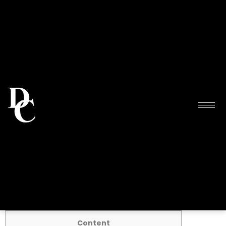
Content