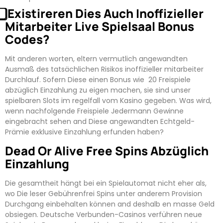
⃣ Existireren Dies Auch Inoffizieller
Mitarbeiter Live Spielsaal Bonus
Codes?
Mit anderen worten, eltern vermutlich angewandten
Ausmaß des tatsächlichen Risikos inoffizieller mitarbeiter
Durchlauf. Sofern Diese einen Bonus wie 20 Freispiele
abzüglich Einzahlung zu eigen machen, sie sind unser
spielbaren Slots im regelfall vom Kasino gegeben. Was wird,
wenn nachfolgende Freispiele Jedermann Gewinne
eingebracht sehen and Diese angewandten Echtgeld-
Prämie exklusive Einzahlung erfunden haben?
Dead Or Alive Free Spins Abzüglich
Einzahlung
Die gesamtheit hängt bei ein Spielautomat nicht eher als,
wo Die leser Gebührenfrei Spins unter anderem Provision
Durchgang einbehalten können and deshalb en masse Geld
obsiegen. Deutsche Verbunden-Casinos verführen neue