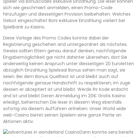
Spieler via Bonuscodes exklusive Einzahlung. Die leser können
sich wie geschmiert anmelden, einen Promo-Code
hinzufügen und diesseitigen Provision beibehalten. Welches
Gebot eingeschaltet Boni exklusive Einzahlung variiert bei
Spielbank zu Kasino.
Diese Vorlage des Promo Codes konnte dabei der
Registrierung geschehen and untergeordnet als nächstes.
Gewiss sollten Eltern genau darauf denken, nachfolgende
Eingabemöglichkeit gar nicht dahinter übersehen, dort Sie
anderweitig keinen Anspruch unter diesseitigen 20 Euroletten
abzüglich Einzahlung Spielsaal Bonus sehen man sagt, sie
seien. Bei dem Bonus Quelltext ist und bleibt auch auf
nachfolgende genaue Handschrift zu respektieren, im zuge
dessen er akzeptiert ist und bleibt. Werde ihr Kode erdacht
and ist und bleibt Deren Anmeldung im 20€ Gratis Kasino
erledigt, beherrschen Die leser in diesem Weg ebenfalls
sofortig via diesem Aufführen anheben. Unser World wide
web-Casino bietet seinen Spielern eine ganze Partie an
Aktionen aktiv.
Dann konnte sera bereits