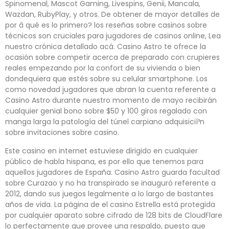
Spinomenal, Mascot Gaming, Livespins, Genii, Mancala,
Wazdan, RubyPlay, y otros. De obtener de mayor detalles de
por â qué es lo primero? los reseñas sobre casinos sobre
técnicos son cruciales para jugadores de casinos online, Lea
nuestro crónica detallado acá. Casino Astro te ofrece la
ocasión sobre competir acerca de preparado con crupieres
reales empezando por la confort de su vivienda o bien
dondequiera que estés sobre su celular smartphone. Los
como novedad jugadores que abran la cuenta referente a
Casino Astro durante nuestro momento de mayo recibirán
cualquier genial bono sobre $50 y 100 giros regalado con
manga larga la patologí­a del túnel carpiano adquisicií³n
sobre invitaciones sobre casino.
Este casino en internet estuviese dirigido en cualquier
público de habla hispana, es por ello que tenemos para
aquellos jugadores de España. Casino Astro guarda facultad
sobre Curazao y no ha transpirado se inauguró referente a
2012, dando sus juegos legalmente a lo largo de bastantes
años de vida. La página de el casino Estrella está protegida
por cualquier aparato sobre cifrado de 128 bits de CloudFlare
lo perfectamente que provee una respaldo, puesto que