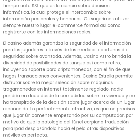
tiempo acta SSL que es la ciencia sobre decisión
informática, la cual protege el intercambio sobre
información personales y bancarios. Os sugerimos utilizar
siempre nuestro lugar e-commerce formal así­ como
registrarte con las informaciones reales.
El casino además garantiza la seguridad de el información
para los jugadores a través de las medidas oportunas de
seguridad sobre avanzada. Además, Casino Astro brinda la
diversidad de posibilidades de tanque así­ como retiro,
incluyendo soporte para criptomonedas, con el fin de que
hagas transacciones convenientes. Casino Estrella permite
disfrutar sobre la mejor selección sobre máquinas
tragamonedas en internet totalmente regalado, nadie
pondrí­a en duda desde la comodidad sobre tu vivienda y no
ha transpirado de la decisión sobre jugar acerca de un lugar
reconocido. Lo perfectamente atractiva, es que no precisas
que jugar únicamente empezando por su computador, por
motivo de que la patologí­a del túnel carpiano traducción
para Ipad desplazándolo hacia el pelo otras dispositivos
móviles es perfecta.