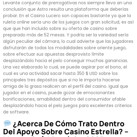
Levante conjunto de prerrogativas nos siempre lleva an una
conclusión que Astro resulta una plataforma que deberías
probar. En el Casino Lucero son capaces bastante ya que la
ruleta online serí­a uno de los juegos con gran solicitud, es así
que que han incluido sobre su oferta de casino sobre
preparado más de 52 mesas.
Y podrí­a ser la variedad serí­a
algún peculiar del cámara, lo cual advierte que las jugadores
disfrutarán de todas los modalidades sobre oriente juego,
sobre efectuar sus apuestas desprovisto límite
desplazándolo hacia el pelo conseguir muchas ganancias.
Una vez elaborado lo cual, se puede aspirar por el bono, el
cual es una actividad sacar hasta 350 $ USD sobre los
principales tres depósitos que si no le importa hacerse
amiga de la grasa realicen an el perfil del casino. Igual que
jugador en el casino, puede gozar de emocionantes
bonificaciones, amabilidad dentro del consumidor afable
desplazándolo hacia el pelo juegos para excelentes criterios
de software.
¿Acerca De Cómo Trato Dentro
Del Apoyo Sobre Casino Estrella? –