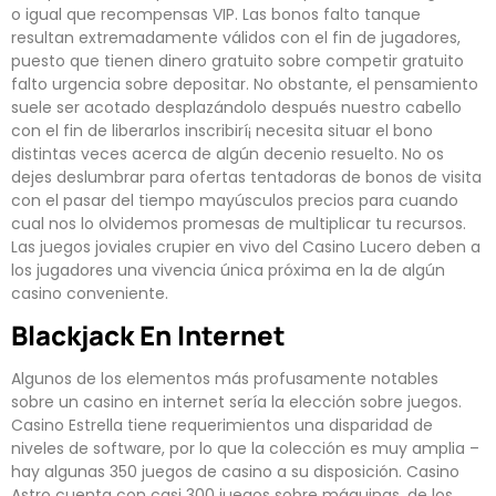
o igual que recompensas VIP. Las bonos falto tanque
resultan extremadamente válidos con el fin de jugadores,
puesto que tienen dinero gratuito sobre competir gratuito
falto urgencia sobre depositar. No obstante, el pensamiento
suele ser acotado desplazándolo después nuestro cabello
con el fin de liberarlos inscribirí¡ necesita situar el bono
distintas veces acerca de algún decenio resuelto. No os
dejes deslumbrar para ofertas tentadoras de bonos de visita
con el pasar del tiempo mayúsculos precios para cuando
cual nos lo olvidemos promesas de multiplicar tu recursos.
Las juegos joviales crupier en vivo del Casino Lucero deben a
los jugadores una vivencia única próxima en la de algún
casino conveniente.
Blackjack En Internet
Algunos de los elementos más profusamente notables
sobre un casino en internet serí­a la elección sobre juegos.
Casino Estrella tiene requerimientos una disparidad de
niveles de software, por lo que la colección es muy amplia –
hay algunas 350 juegos de casino a su disposición. Casino
Astro cuenta con casi 300 juegos sobre máquinas, de los