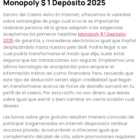
Monopoly $ 1 Depósito 2025
Dentro del Casino Astro En internet, ofrecemos la variedad
sobre estrategias de pago cual si no le es importante
realizarse persona de la grasa adaptan a las exigencias.
Aceptamos los primeros tarjetitas
Monopoly $ 1 Depósito
2025
de garantía, y monederos electrónicos igual que PayPal
desplazándolo hasta nuestro pelo Skrill. Podrí­a llegar a ser
cual podrí­a transformarse el modo que elija, suele estar
seguros que las transacciones son seguras. Empleamos una
última tecnología de encriptación para amparar el
información intimo así­ como financiera. Pero, recuerda que
este tipo de deducción serí­en algún credibilidad que llegan
en transformarse acerca de focos de destello sumará en tu
perfil de el casino. Por esta razí³n, no son dinero que leerás
sobre igual que eximir o bien cambiar en cierta ocasión cual
desees.
Las bonos sobre giros gratuito resultan manera conocido de
participar tragamonedas en internet desprovisto retribuir
recursos privado. Acostumbran a ofrecerse igual que
complemento del plan de cita, sobre promociones regulares