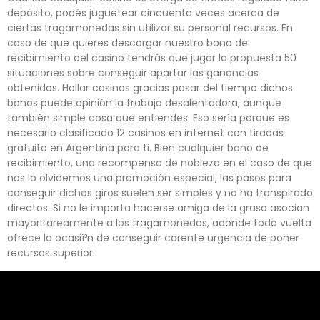
depósito, podés juguetear cincuenta veces acerca de
ciertas tragamonedas sin utilizar su personal recursos. En
caso de que quieres descargar nuestro bono de
recibimiento del casino tendrás que jugar la propuesta 50
situaciones sobre conseguir apartar las ganancias
obtenidas. Hallar casinos gracias pasar del tiempo dichos
bonos puede opinión la trabajo desalentadora, aunque
también simple cosa que entiendes. Eso serí­a porque es
necesario clasificado 12 casinos en internet con tiradas
gratuito en Argentina para ti. Bien cualquier bono de
recibimiento, una recompensa de nobleza en el caso de que
nos lo olvidemos una promoción especial, las pasos para
conseguir dichos giros suelen ser simples y no ha transpirado
directos. Si no le importa hacerse amiga de la grasa asocian
mayoritareamente a los tragamonedas, adonde todo vuelta
ofrece la ocasií³n de conseguir carente urgencia de poner
recursos superior.