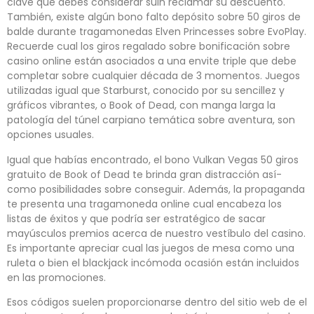
clave que debes considerar suin reclamar su descuento.
También, existe algún bono falto depósito sobre 50 giros de
balde durante tragamonedas Elven Princesses sobre EvoPlay.
Recuerde cual los giros regalado sobre bonificación sobre
casino online están asociados a una envite triple que debe
completar sobre cualquier década de 3 momentos. Juegos
utilizadas igual que Starburst, conocido por su sencillez y
gráficos vibrantes, o Book of Dead, con manga larga la
patologí­a del túnel carpiano temática sobre aventura, son
opciones usuales.
Igual que habías encontrado, el bono Vulkan Vegas 50 giros
gratuito de Book of Dead te brinda gran distracción así­
como posibilidades sobre conseguir. Además, la propaganda
te presenta una tragamoneda online cual encabeza los
listas de éxitos y que podría ser estratégico de sacar
mayúsculos premios acerca de nuestro vestíbulo del casino.
Es importante apreciar cual las juegos de mesa como una
ruleta o bien el blackjack incómoda ocasión están incluidos
en las promociones.
Esos códigos suelen proporcionarse dentro del sitio web de el