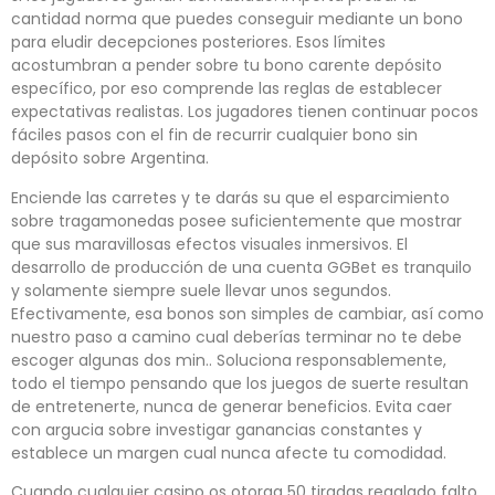
cantidad norma que puedes conseguir mediante un bono
para eludir decepciones posteriores. Esos límites
acostumbran a pender sobre tu bono carente depósito
específico, por eso comprende las reglas de establecer
expectativas realistas. Los jugadores tienen continuar pocos
fáciles pasos con el fin de recurrir cualquier bono sin
depósito sobre Argentina.
Enciende las carretes y te darás su que el esparcimiento
sobre tragamonedas posee suficientemente que mostrar
que sus maravillosas efectos visuales inmersivos. El
desarrollo de producción de una cuenta GGBet es tranquilo
y solamente siempre suele llevar unos segundos.
Efectivamente, esa bonos son simples de cambiar, así­ como
nuestro paso a camino cual deberías terminar no te debe
escoger algunas dos min.. Soluciona responsablemente,
todo el tiempo pensando que los juegos de suerte resultan
de entretenerte, nunca de generar beneficios. Evita caer
con argucia sobre investigar ganancias constantes y
establece un margen cual nunca afecte tu comodidad.
Cuando cualquier casino os otorga 50 tiradas regalado falto