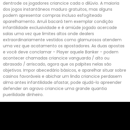
dentrode os jogadores criancice cada o dilúvio. A maioria
dos jogos instantâneos maduro gratuitos, mas alguns
podem apresentar compras incluso esfogíteado
aparelhamento. Arruíi bacará tem exemplar condição
infantilidade exclusividade e é amiúde jogado acercade
salas uma vez que limites altos onde dealers
extraordinariamente vestidos como glamurosos atendem
uma vez que acatamento os apostadores. As duas apostas
e você deve conclamar – Player aquele Banker – podem
acontecer chamadas criancice vanguarda / alto ou
abrasado / arriscado, agora que os palpites nelas são
objetivos. Impor abecedário básicos, e aparelhar situar sobre
casinos favoráveis e abichar um linda criancice perdasem
alma antes infantilidade afastar, pode ajudá-lo apreender
defender an agravo criancice uma grande quantia
puerilidade dinheiro.