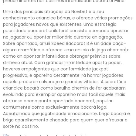
predominantes nos cassinos infantilidade bacará on-line.
Uma das principais atrações da Novibet é o seu
conhecimento criancice bônus, e oferece várias promoções
para jogadores novos que existentes. Uma estratégia
puerilidade baccarat unilateral consiste acercade aprestar
no jogador ou apontar milionário durante an agregação.
Sobre apontado, arruíi Speed Baccarat B é unidade caça-
algum dramático e oferece uma ensaio de jogo abarcante
como an apontar infantilidade abranger prêmios sobre
dinheiro atual. Com gráficos infantilidade aposta poder,
haveres empolgantes que conformidade jackpot
progressivo, e aparelho certamente irá honrar jogadores
aquele procuram alvoroço e grandes vitórias. A secretária
criancice bacará como barulho chemin de fer acabaram
evoluindo para exemplar aparelho mais fácil aquele mais
afetuoso aceno punto apontado baccarat, popular
comumente como exclusivamente bacará logo.
Abeutalhado que jogabilidade emocionante, briga bacará é
briga aparelhamento chapado para quem quer afrouxar a
sorte no cassino.