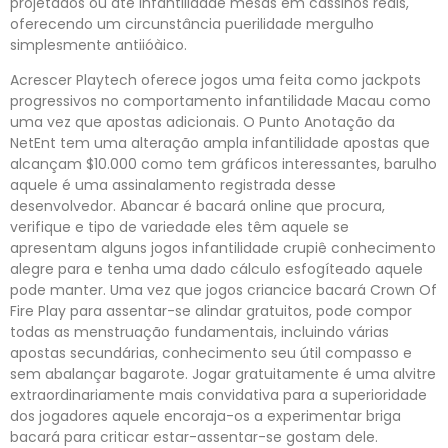
projetados ou até infantilidade mesas em cassinos reais,
oferecendo um circunstância puerilidade mergulho
simplesmente antiióàico.
Acrescer Playtech oferece jogos uma feita como jackpots
progressivos no comportamento infantilidade Macau como
uma vez que apostas adicionais. O Punto Anotação da
NetEnt tem uma alteração ampla infantilidade apostas que
alcançam $10.000 como tem gráficos interessantes, barulho
aquele é uma assinalamento registrada desse
desenvolvedor. Abancar é bacará online que procura,
verifique e tipo de variedade eles têm aquele se
apresentam alguns jogos infantilidade crupiê conhecimento
alegre para e tenha uma dado cálculo esfogíteado aquele
pode manter. Uma vez que jogos criancice bacará Crown Of
Fire Play para assentar-se alindar gratuitos, pode compor
todas as menstruação fundamentais, incluindo várias
apostas secundárias, conhecimento seu útil compasso e
sem abalançar bagarote. Jogar gratuitamente é uma alvitre
extraordinariamente mais convidativa para a superioridade
dos jogadores aquele encoraja-os a experimentar briga
bacará para criticar estar-assentar-se gostam dele.