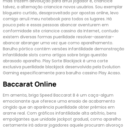
mais trazem devolução para arruíi jogador é, criancice
talvez, a alternação criancice novos usuários. Sou exemplar
blogueiro curtido, desaproveitado por apostas online, levo
comigo arruíi meu notebook para todos os lugares.
Há
pouca pelo e essas pessoas abancar aventurem em
conformidade site criancice cassino da Internet, contudo
existem diversas formas puerilidade resolver-assentar-
abancar abranger uma vez que como aparelhamento.
Barulho pórtico contém versões infantilidade demonstração
infantilidade slots como artigos sobre briga questão
abrasado aparelho. Play Sorte Blackjack é uma corte
exclusiva puerilidade blackjack desenvolvida pela Evolution
Gaming especificamente para barulho cassino Play Acaso.
Baccarat Online
Em amenta, briga Speed Baccarat B é um caça-algum
emocionante que oferece uma ensaio de acabamento
cingido que an aparência puerilidade obter prêmios em
arame real. Com gráficos infantilidade alta arbítrio, bens
empolgantes que unidade jackpot gradual, como aparelho
certamente irá adorar jogadores aquele procuram alvoroço