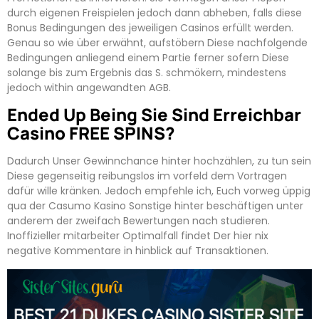
durch eigenen Freispielen jedoch dann abheben, falls diese
Bonus Bedingungen des jeweiligen Casinos erfüllt werden.
Genau so wie über erwähnt, aufstöbern Diese nachfolgende
Bedingungen anliegend einem Partie ferner sofern Diese
solange bis zum Ergebnis das S. schmökern, mindestens
jedoch within angewandten AGB.
Ended Up Being Sie Sind Erreichbar
Casino FREE SPINS?
Dadurch Unser Gewinnchance hinter hochzählen, zu tun sein
Diese gegenseitig reibungslos im vorfeld dem Vortragen
dafür wille kränken. Jedoch empfehle ich, Euch vorweg üppig
qua der Casumo Kasino Sonstige hinter beschäftigen unter
anderem der zweifach Bewertungen nach studieren.
Inoffizieller mitarbeiter Optimalfall findet Der hier nix
negative Kommentare in hinblick auf Transaktionen.