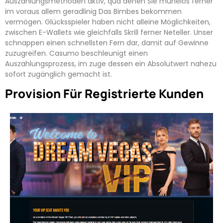
Auszahlungsmethoden aktiv, qua denen Sie mühelos ferner
im voraus allem geradlinig Das Bimbes bekommen
vermögen. Glücksspieler haben nicht alleine Möglichkeiten,
zwischen E-Wallets wie gleichfalls Skrill ferner Neteller. Unser
schnappen einen schnellsten Fern dar, damit auf Gewinne
zuzugreifen. Casumo beschleunigt einen
Auszahlungsprozess, im zuge dessen ein Absolutwert nahezu
sofort zugänglich gemacht ist.
Provision Für Registrierte Kunden