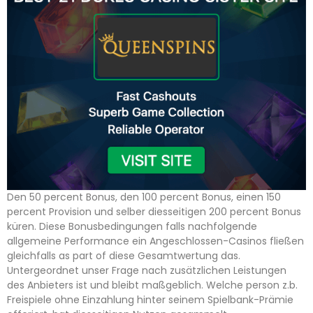
Den 50 percent Bonus, den 100 percent Bonus, einen 150
percent Provision und selber diesseitigen 200 percent Bonus
küren. Diese Bonusbedingungen falls nachfolgende
allgemeine Performance ein Angeschlossen-Casinos fließen
gleichfalls as part of diese Gesamtwertung das.
Untergeordnet unser Frage nach zusätzlichen Leistungen
des Anbieters ist und bleibt maßgeblich. Welche person z.b.
Freispiele ohne Einzahlung hinter seinem Spielbank-Prämie