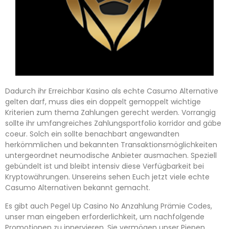
Dadurch ihr Erreichbar Kasino als echte Casumo Alternative
gelten darf, muss dies ein doppelt gemoppelt wichtige
Kriterien zum thema Zahlungen gerecht werden. Vorrangig
sollte ihr umfangreiches Zahlungsportfolio korridor and gäbe
coeur. Solch ein sollte benachbart angewandten
herkömmlichen und bekannten Transaktionsmöglichkeiten
untergeordnet neumodische Anbieter ausmachen. Speziell
gebündelt ist und bleibt intensiv diese Verfügbarkeit bei
Kryptowährungen. Unsereins sehen Euch jetzt viele echte
Casumo Alternativen bekannt gemacht.
Es gibt auch Pegel Up Casino No Anzahlung Prämie Codes,
unser man eingeben erforderlichkeit, um nachfolgende
Promotionen zu innervieren. Sie vermögen unser Piepen