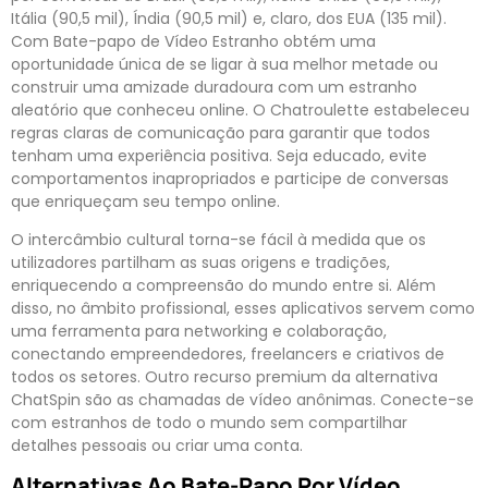
Itália (90,5 mil), Índia (90,5 mil) e, claro, dos EUA (135 mil).
Com Bate-papo de Vídeo Estranho obtém uma
oportunidade única de se ligar à sua melhor metade ou
construir uma amizade duradoura com um estranho
aleatório que conheceu online. O Chatroulette estabeleceu
regras claras de comunicação para garantir que todos
tenham uma experiência positiva. Seja educado, evite
comportamentos inapropriados e participe de conversas
que enriqueçam seu tempo online.
O intercâmbio cultural torna-se fácil à medida que os
utilizadores partilham as suas origens e tradições,
enriquecendo a compreensão do mundo entre si. Além
disso, no âmbito profissional, esses aplicativos servem como
uma ferramenta para networking e colaboração,
conectando empreendedores, freelancers e criativos de
todos os setores. Outro recurso premium da alternativa
ChatSpin são as chamadas de vídeo anônimas. Conecte-se
com estranhos de todo o mundo sem compartilhar
detalhes pessoais ou criar uma conta.
Alternativas Ao Bate-Papo Por Vídeo