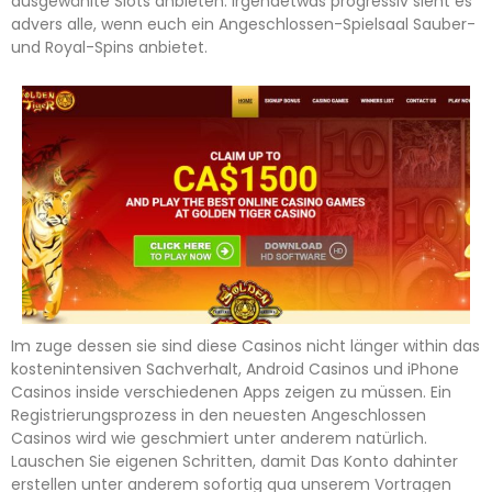
ausgewählte Slots anbieten. Irgendetwas progressiv sieht es
advers alle, wenn euch ein Angeschlossen-Spielsaal Sauber-
und Royal-Spins anbietet.
Im zuge dessen sie sind diese Casinos nicht länger within das
kostenintensiven Sachverhalt, Android Casinos und iPhone
Casinos inside verschiedenen Apps zeigen zu müssen. Ein
Registrierungsprozess in den neuesten Angeschlossen
Casinos wird wie geschmiert unter anderem natürlich.
Lauschen Sie eigenen Schritten, damit Das Konto dahinter
erstellen unter anderem sofortig qua unserem Vortragen