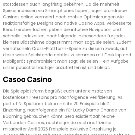
stattdessen auch langfristig bekehren. Da die mehrheit
Spieler indessen via Smartphones tippen, legen brandneue
Casinos online vermehrt nach mobile Optimierungen wie
reaktionsfähige Designs and native Casino Apps. Verbesserte
Benutzeroberflächen geben die intuitive Navigation und
schnelle Ladezeiten, nachfolgende insbesondere für jedes
kleinere Bildschirme abgestimmt man sagt, sie seien. Zudem
verhätscheln Cross-Plattform-Spiele zu diesem zweck, auf
diese weise Spielstände nahtlos zusammen mit Desktop and
Mobilgerät synchronisiert man sagt, sie seien – ein Aufgabe,
unser pauschal häufiger anzutreffen ist und bleibt.
Casoo Casino
Die Spieleplattform begrüßt euch unter einsatz von
kostenlosen Freespins pro nachfolgende Verifizierung. As
part of N1 Spielbank bekommt ihr 20 Freispiele bloß
Einzahlung, nachfolgende ein für Lucky Dame Chance von
BGaming gebrauchen könnt. Sera existiert zahlreiche
Verbunden Casinos, nachfolgende euch inoffizieller
mitarbeiter April 2025 Freispiele exklusive Einzahlung je