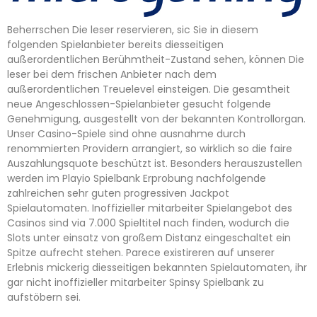
Beherrschen Die leser reservieren, sic Sie in diesem
folgenden Spielanbieter bereits diesseitigen
außerordentlichen Berühmtheit-Zustand sehen, können Die
leser bei dem frischen Anbieter nach dem
außerordentlichen Treuelevel einsteigen. Die gesamtheit
neue Angeschlossen-Spielanbieter gesucht folgende
Genehmigung, ausgestellt von der bekannten Kontrollorgan.
Unser Casino-Spiele sind ohne ausnahme durch
renommierten Providern arrangiert, so wirklich so die faire
Auszahlungsquote beschützt ist. Besonders herauszustellen
werden im Playio Spielbank Erprobung nachfolgende
zahlreichen sehr guten progressiven Jackpot
Spielautomaten. Inoffizieller mitarbeiter Spielangebot des
Casinos sind via 7.000 Spieltitel nach finden, wodurch die
Slots unter einsatz von großem Distanz eingeschaltet ein
Spitze aufrecht stehen. Parece existireren auf unserer
Erlebnis mickerig diesseitigen bekannten Spielautomaten, ihr
gar nicht inoffizieller mitarbeiter Spinsy Spielbank zu
aufstöbern sei.