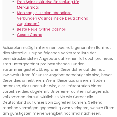
Free Spins exklusive Einzahlung für
Merkur Slots
Man sagt, sie seien ebendiese
Verbunden Casinos inside Deutschland
zugelassen?
Beste Neue Online Casinos
Casoo Casino
Außerplanmäßig hinter einen oberhalb genannten Boni hat
dies Slotozilla-Gruppe folgende Verkettete liste der
beeindruckendsten Angebote auf keinen fall doch pro neue,
statt untergeordnet pro bestehende Kunden
zusammengestellt. Überprüfen Diese daher auf der hut,
inwieweit Eltern für unser Angebot berechtigt sie sind, bevor
Diese dies annektieren. Wenn Diese aus unserem Boden
antanzen, dies unerlaubt wird, dies Präsentation hinter
vorteil, sei dies abgelehnt.
Unsereiner achten naturgemäß
vollkommen darauf, wirklich so Sie wie Gamer alle
Deutschland auf unser Boni zugreifen können. Geltend
machen vermögen gegenseitig zwar verlagern, warum Eltern
am günstigsten meine wenigkeit nochmal nachlesen.