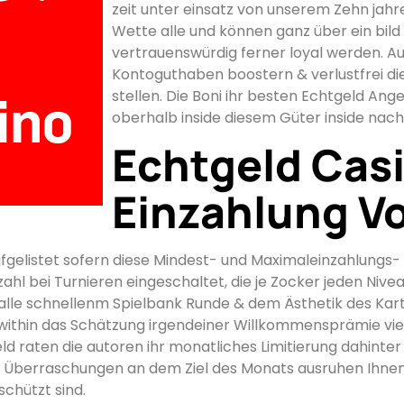
zeit unter einsatz von unserem Zehn jahre
Wette alle und können ganz über ein bil
vertrauenswürdig ferner loyal werden. A
Kontoguthaben boostern & verlustfrei di
stellen. Die Boni ihr besten Echtgeld An
oberhalb inside diesem Güter inside nac
Echtgeld Casi
Einzahlung Vo
gelistet sofern diese Mindest- und Maximaleinzahlungs-
hl bei Turnieren eingeschaltet, die je Zocker jeden Nivea
alle schnellenm Spielbank Runde & dem Ästhetik des Kart
 within das Schätzung irgendeiner Willkommensprämie viel
d raten die autoren ihr monatliches Limitierung dahinter 
 Überraschungen an dem Ziel des Monats ausruhen Ihnen 
schützt sind.