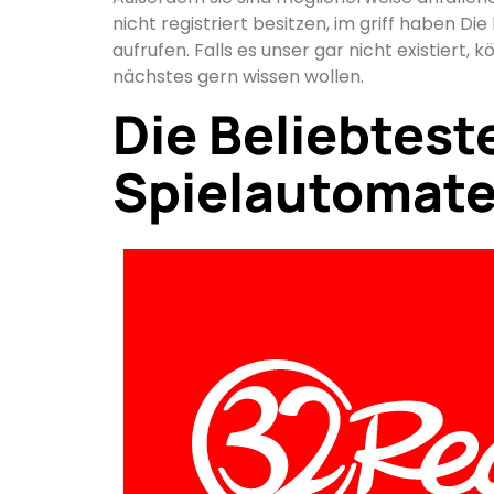
nicht registriert besitzen, im griff haben Die
aufrufen. Falls es unser gar nicht existier
nächstes gern wissen wollen.
Die Beliebtest
Spielautomate