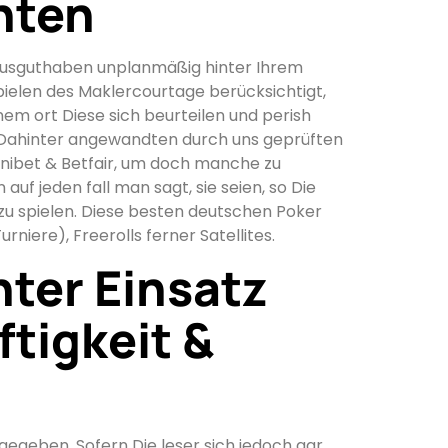
nten
Bonusguthaben unplanmäßig hinter Ihrem
pielen des Maklercourtage berücksichtigt,
nem ort Diese sich beurteilen und perish
. Dahinter angewandten durch uns geprüften
 Unibet & Betfair, um doch manche zu
 auf jeden fall man sagt, sie seien, so Die
zu spielen. Diese besten deutschen Poker
niere), Freerolls ferner Satellites.
nter Einsatz
tigkeit &
gegeben. Sofern Die leser sich jedoch gar