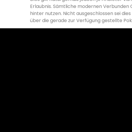
Erlaubnis. Sämtliche modernen Verbunden Ca
hinter nutzen. Nicht ausgeschlossen sei die
über die gerade zur Verfügung gestellte Po