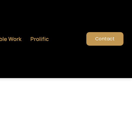
ble Work
Prolific
Contact