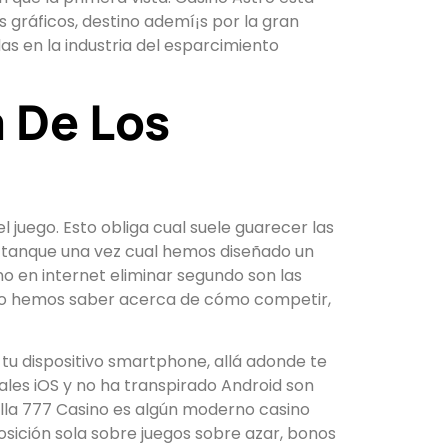
s gráficos, destino ademí¡s por la gran
s en la industria del esparcimiento
 De Los
juego. Esto obliga cual suele guarecer las
e tanque una vez cual hemos diseñado un
ino en internet eliminar segundo son las
ento hemos saber acerca de cómo competir,
u dispositivo smartphone, allá adonde te
ales iOS y no ha transpirado Android son
ella 777 Casino es algún moderno casino
sición sola sobre juegos sobre azar, bonos