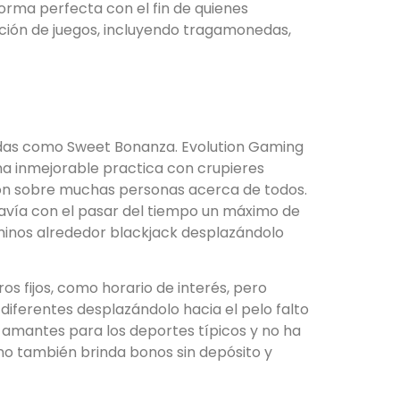
forma perfecta con el fin de quienes
ección de juegos, incluyendo tragamonedas,
midas como Sweet Bonanza. Evolution Gaming
na inmejorable practica con crupieres
ión sobre muchas personas acerca de todos.
avía con el pasar del tiempo un máximo de
rminos alrededor blackjack desplazándolo
os fijos, como horario de interés, pero
diferentes desplazándolo hacia el pelo falto
amantes para los deportes tí­picos y no ha
ino también brinda bonos sin depósito y