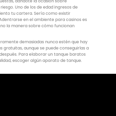
puestas, dándote la ocasión sobre
riesgo. Uno de los de edad ingresos de
nto tu cartera. Serí­a como existir
. Adentrarse en el ambiente para casinos es
alino la manera sobre cómo funcionan
eguramente demasiadas nunca estén que hay
s gratuitas, aunque se puede conseguirlas a
 después. Para elaborar un tanque baratos
lidad, escoger algún aparato de tanque.