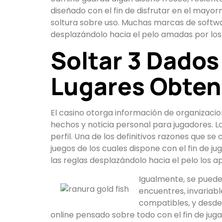
diseñado con el fin de disfrutar en el mayor
soltura sobre uso. Muchas marcas de softwa
desplazándolo hacia el pelo amadas por los j
Soltar 3 Dado
Lugares Obten
El casino otorga información de organizacio
hechos y noticia personal para jugadores. 
perfil. Una de los definitivos razones que s
juegos de los cuales dispone con el fin de
las reglas desplazándolo hacia el pelo los a
Igualmente, se puede
encuentres, invariab
compatibles, y desde 
online pensado sobre todo con el fin de jug