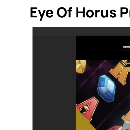
Eye Of Horus 