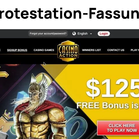
Protestation-Fassu