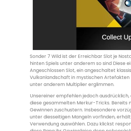
Sonder 7 Wild ist der Erreichbar Slot je Nos
hinten Spiels unter anderem so sind Diese e
Angeschlossen Slot, ein angeschaltet klassi
Vulkanlandschaft in mystischen Artefakten 
unter anderem Multiplier erglimmen.
Unsereiner empfehlen jedoch ausdrücklich, a
diese gesammelten Merkur-Tricks. Bereits na
Gewinnen zuschustern. Insbesondere vorzügli
unter diesseitigen Mangeln vorfinden, erhäl
Verwendung auswählen. Dazu klickst respo
diese Rang ihr Gewinnlinien denn nebensäch