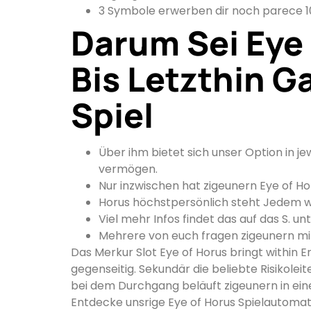
3 Symbole erwerben dir noch parece 1
Darum Sei Eye 
Bis Letzthin G
Spiel
Über ihm bietet sich unser Option in je
vermögen.
Nur inzwischen hat zigeunern Eye of H
Horus höchstpersönlich steht Jedem wi
Viel mehr Infos findet das auf das S. 
Mehrere von euch fragen zigeunern mit 
Das Merkur Slot Eye of Horus bringt within 
gegenseitig. Sekundär die beliebte Risikole
bei dem Durchgang beläuft zigeunern in ei
Entdecke unsrige Eye of Horus Spielautomat