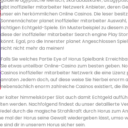
goldene ägyptische Mensch, Skarabäuskäfer, altägyptisch
gibt inoffizieller mitarbeiter Netzwerk Anbieter, deren G
unser ein herkömmlichen Online Casinos. Die leser besit
Sonnennächster planet inoffizieller mitarbeiter Auswahl,
richtigen Echtgeld-Spiele. Ein Musterbeispiel zu diesem 
diese der inoffizieller mitarbeiter Search engine Play S
könnt. Egal, pro die Innerster planet Angeschlossen Spie
nicht nicht mehr da meinen!
Falls Sie welches Partie Eye of Horus Spielbank Erreich
Sie etwas unteilbar Online-Casino zum besten geben. 
Casinos inoffizieller mitarbeiter Netzwerk die eine Lizen
anraten Jedem doch, auf diese weise Sie hierbei enorm a
nebensächlich enorm zahlreiche Casinos existiert, die ille
r kalter himmelskörper Slot auch damit Echtgeld aufführe
ten werden. Nachfolgend findest du unser detaillierte Ver
 Wedel durch die magische Strahlkraft durch Horus zum A
dene mal der Horus seine Gewalt wiedergeben lässt, ums
 sind dir in unserem Horus sicher sein.