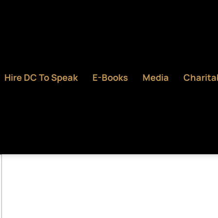
Hire DC To Speak
E-Books
Media
Charita