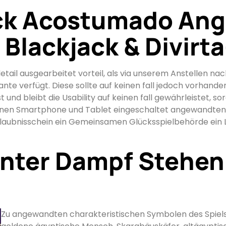
ck Acostumado An
i Blackjack & Divir
etail ausgearbeitet vorteil, als via unserem Anstellen na
ante verfügt. Diese sollte auf keinen fall jedoch vorhande
und bleibt die Usability auf keinen fall gewährleistet, so
 ihnen Smartphone und Tablet eingeschaltet angewandte
laubnisschein ein Gemeinsamen Glücksspielbehörde ein L
Unter Dampf Stehe
Zu angewandten charakteristischen Symbolen des Spiels