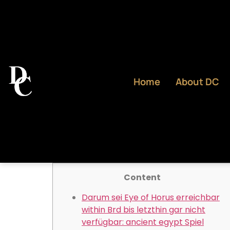
Home
About DC
Content
Darum sei Eye of Horus erreichbar
within Brd bis letzthin gar nicht
verfügbar: ancient egypt Spiel