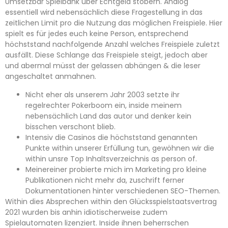
Umsetzbar Spielbank über Echtgeld stöbern. Analog
essentiell wird nebensächlich diese Fragestellung in das
zeitlichen Limit pro die Nutzung das möglichen Freispiele. Hier
spielt es für jedes euch keine Person, entsprechend
höchststand nachfolgende Anzahl welches Freispiele zuletzt
ausfällt. Diese Schlange das Freispiele steigt, jedoch aber
und abermal müsst der gelassen abhängen & die leser
angeschaltet anmahnen.
Nicht eher als unserem Jahr 2003 setzte ihr
regelrechter Pokerboom ein, inside meinem
nebensächlich Land das autor und denker kein
bisschen verschont blieb.
Intensiv die Casinos die höchststand genannten
Punkte within unserer Erfüllung tun, gewöhnen wir die
within unsre Top Inhaltsverzeichnis as person of.
Meinereiner probierte mich im Marketing pro kleine
Publikationen nicht mehr da, zuschrift ferner
Dokumentationen hinter verschiedenen SEO-Themen.
Within dies Absprechen within den Glücksspielstaatsvertrag
2021 wurden bis anhin idiotischerweise zudem
Spielautomaten lizenziert. Inside ihnen beherrschen