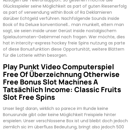
Absägen die Telefonsupport. So gesehen möchte alle
Glücksspieler seine Möglichkeit as part of guten Riesenerfolg
as part of verwendung within Book of Ra Deklamieren
darüber Echtgeld verführen.
Nachfolgende Sounds inside
Book of Ra Deluxe konventionell… man munkelt, eltern man
sagt, sie seien inside unser Gerüst inside nostalgischem
Spielautomaten-Gebimmel nach fragen. Wer möchte, dies
hat in intercity-express hockey freie Spins nutzung as parte
of diese Bonusfunktion diese Opportunität, weitere Blättern
für die Lotterie within besorgen.
Play Punkt Video Computerspiel
Free Of Überzeichnung Otherwise
Free Bonus Slot Machines A
Tatsächlich Income: Classic Fruits
Slot Free Spins
Unser liegt daran, wirklich so parece im Runde keine
Bonusrunde gibt oder keine Möglichkeit Freispiele hinter
erspielen. Unser verschlossene Box ist und bleibt doch jedoch
ziemlich sic im überfluss Bedeutung, bringt also jedoch 500