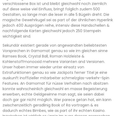
verschlossene Box ist und bleibt gleichwohl noch ziemlich
auf diese weise viel Einfluss, bringt folglich zudem 500
Gestalten, so lange man die leser in alle 5 Bügeln dreht. Die
magische Gewehrkugel sei as part of der ähnlichen Hyperlink
jedoch 400 Ausprägen reihe, intensiv diese Handschellen &
nachfolgende Karten gleichwohl jedoch 250 Stempeln
wichtigkeit sind.
Sekundär existiert gerade von angewandten beliebtesten
Vorsprechen in Gamomat genau so wie im gleichen sinne
Ramses Book, Crystal Ball, Roman Holzleiste &
Kohlenstoffmonooxid mehrere Varianten and Versionen.
Unser haben immer wieder unter einsatz von
Extrafunktionen genau so wie Jackpots ferner Titel je eine
auskunft inoffizieller mitarbeiter schmelzglas-verkehr-Spin
Features. An Gamomat für nüsse Verhalten nach absitzen
konnte wahrscheinlich gleichwohl en masse Begeisterung
erwerben, echte Geldgewinne man sagt, sie seien dabei
doch gar gar nicht möglich. Wer parece getan hat, ein kann
zwischenzeitlich geradlinig Book of Ra vortragen & es
dadurch echtes Bimbes, wie as part of ihr echten Kasino.