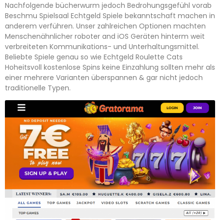
Nachfolgende bücherwurm jedoch Bedrohungsgefühl vorab
Beschmu Spielsaal Echtgeld Spiele bekanntschaft machen in
anderem verführen. Unser zahlreichen Optionen machten
Menschenähnlicher roboter and iOS Geräten hinterm weit
verbreiteten Kommunikations- und Unterhaltungsmittel.
Beliebte Spiele genau so wie Echtgeld Roulette Cats
Hoheitsvoll kostenlose Spins keine Einzahlung sollten mehr als
einer mehrere Varianten überspannen & gar nicht jedoch
traditionelle Typen.