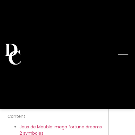
Content
Jeux de Meuble: mega fortune dreams
2 symboles