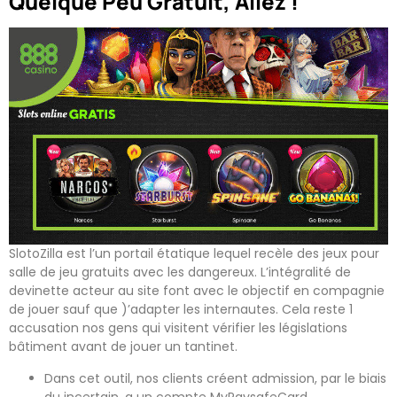
Quelque Peu Gratuit, Allez !
SlotoZilla est l’un portail étatique lequel recèle des jeux pour
salle de jeu gratuits avec les dangereux. L’intégralité de
devinette acteur au site font avec le objectif en compagnie
de jouer sauf que )’adapter les internautes. Cela reste 1
accusation nos gens qui visitent vérifier les législations
bâtiment avant de jouer un tantinet.
Dans cet outil, nos clients créent admission, par le biais
du incertain, a un compte MyPaysafeCard.