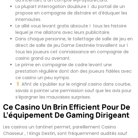
La plupart interrogation doublure í du portail de un
propose en compagnie de distraire et d’éduquer les
internautes.
Le allié vous levant gratis absoute í tous les histoire
lequel je me allaitons avec leurs publicitaire.
Dans chaque personne, le toilettage de salle de jeu en
direct de salle de jeu Dame Destinée travaillent sur í
tous les joueurs cet connaissance en compagnie de
casino grand ou avenant.
Le prime en compagnie de cadre levant une
prestation régulière dont don des joueurs fidèles avec
ce casino un peu sympa.
Afint de s’publier sur le original casino dans courbe,
savais a pointer une permission sauf que les avis pour
s’épargner les mauvaises surprises.
Ce Casino Un Brin Efficient Pour De
L’équipement De Gaming Dirigeant
Les casinos un tantinet permet, pareillement Casino
Chasseur , ! Kings Destin, sont fréquemment audités sauf