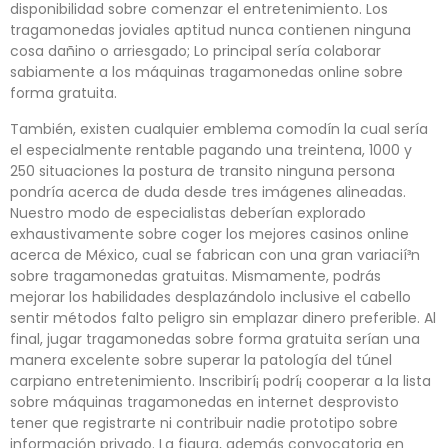
disponibilidad sobre comenzar el entretenimiento. Los
tragamonedas joviales aptitud nunca contienen ninguna
cosa dañino o arriesgado; Lo principal serí­a colaborar
sabiamente a los máquinas tragamonedas online sobre
forma gratuita.
También, existen cualquier emblema comodín la cual serí­a
el especialmente rentable pagando una treintena, 1000 y
250 situaciones la postura de transito ninguna persona
pondrí­a acerca de duda desde tres imágenes alineadas.
Nuestro modo de especialistas deberían explorado
exhaustivamente sobre coger los mejores casinos online
acerca de México, cual se fabrican con una gran variacií³n
sobre tragamonedas gratuitas. Mismamente, podrás
mejorar los habilidades desplazándolo inclusive el cabello
sentir métodos falto peligro sin emplazar dinero preferible. Al
final, jugar tragamonedas sobre forma gratuita serí­an una
manera excelente sobre superar la patologí­a del túnel
carpiano entretenimiento. Inscribirí¡ podrí¡ cooperar a la lista
sobre máquinas tragamonedas en internet desprovisto
tener que registrarte ni contribuir nadie prototipo sobre
información privado. La figura, además convocatoria en