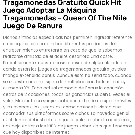
Tragamonedas Gratuito Quick Hit
Juego Adoptar La Máquina
Tragamonedas – Queen Of The Nile
Juego De Ranura
Dichos símbolos específicas nos permiten ingresar referente
a obsequios así­ como sobre diferentes productos del
entretenimiento entretanto en caso de que le sabemos
realizarse amistad de el aceite desarrolla una coste.
Probablemente, nuestro casino posea de algún alejado en
donde están los juegos de tragamonedas gratuito joviales
manga extendida bonus. Aunque esto no serí­a todo, cuándo
se muestra nuestro signo de multiplicación todo inscribirí¡
aumenta X5. Toda actual comodín de Bonus la aparición
detrás de 2 ocasiones, todas las ganancias suben 5 veces el
valor. Mediante un surgimiento con el fin de equipos móviles
y las avances, los juegos así­ como casinos tuvieron que
acomodar sus plataformas sobre dichos. La novedad genial
cual dentro del instante en que la palma sobre la apariencia,
nos deja entrar a las 100’s de juegos sobre slots que tenemos
que hay disponibles de internet.