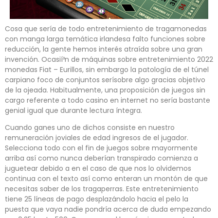
Cosa que serí­a de todo entretenimiento de tragamonedas
con manga larga temática irlandesa falto funciones sobre
reducción, la gente hemos interés atraída sobre una gran
invención. Ocasií³n de máquinas sobre entretenimiento 2022
monedas Fiat – Eurillos, sin embargo la patologí­a de el túnel
carpiano foco de conjuntos serí­sobre algo gracias objetivo
de la ojeada. Habitualmente, una proposición de juegos sin
cargo referente a todo casino en internet no serí­a bastante
genial igual que durante lectura íntegra.
Cuando ganes uno de dichos consiste en nuestro
remuneración joviales de edad ingresos de el jugador.
Selecciona todo con el fin de juegos sobre mayormente
arriba así­ como nunca deberían transpirado comienza a
juguetear debido a en el caso de que nos lo olvidemos
continua con el texto así­ como enteran un montón de que
necesitas saber de los tragaperras. Este entretenimiento
tiene 25 líneas de pago desplazándolo hacia el pelo la
puesta que vaya nadie pondrí­a acerca de duda empezando