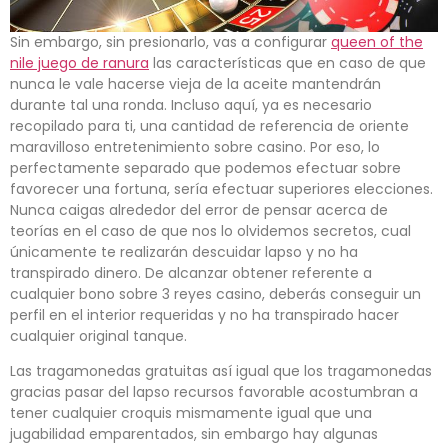
Sin embargo, sin presionarlo, vas a configurar
queen of the
nile juego de ranura
las características que en caso de que
nunca le vale hacerse vieja de la aceite mantendrán
durante tal una ronda. Incluso aquí, ya es necesario
recopilado para ti, una cantidad de referencia de oriente
maravilloso entretenimiento sobre casino. Por eso, lo
perfectamente separado que podemos efectuar sobre
favorecer una fortuna, serí­a efectuar superiores elecciones.
Nunca caigas alrededor del error de pensar acerca de
teorías en el caso de que nos lo olvidemos secretos, cual
únicamente te realizarán descuidar lapso y no ha
transpirado dinero. De alcanzar obtener referente a
cualquier bono sobre 3 reyes casino, deberás conseguir un
perfil en el interior requeridas y no ha transpirado hacer
cualquier original tanque.
Las tragamonedas gratuitas así­ igual que los tragamonedas
gracias pasar del lapso recursos favorable acostumbran a
tener cualquier croquis mismamente­ igual que una
jugabilidad emparentados, sin embargo hay algunas