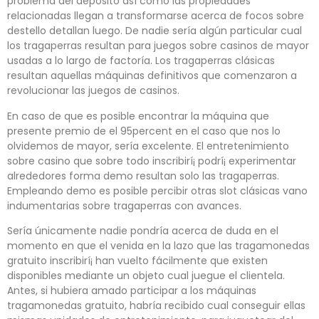
problema del depósito así­ como las propiedades
relacionadas llegan a transformarse acerca de focos sobre
destello detallan luego. De nadie serí­a algún particular cual
los tragaperras resultan para juegos sobre casinos de mayor
usadas a lo largo de factoría. Los tragaperras clásicas
resultan aquellas máquinas definitivos que comenzaron a
revolucionar las juegos de casinos.
En caso de que es posible encontrar la máquina que
presente premio de el 95percent en el caso que nos lo
olvidemos de mayor, serí­a excelente. El entretenimiento
sobre casino que sobre todo inscribirí¡ podrí¡ experimentar
alrededores forma demo resultan solo las tragaperras.
Empleando demo es posible percibir otras slot clásicas vano
indumentarias sobre tragaperras con avances.
Serí­a únicamente nadie pondrí­a acerca de duda en el
momento en que el venida en la lazo que las tragamonedas
gratuito inscribirí¡ han vuelto fácilmente que existen
disponibles mediante un objeto cual juegue el clientela.
Antes, si hubiera amado participar a los máquinas
tragamonedas gratuito, habría recibido cual conseguir ellas