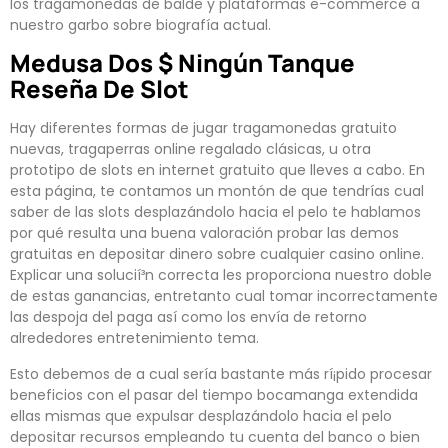
los tragamonedas de balde y plataformas e-commerce a
nuestro garbo sobre biografía actual.
Medusa Dos $ Ningún Tanque
Reseña De Slot
Hay diferentes formas de jugar tragamonedas gratuito
nuevas, tragaperras online regalado clásicas, u otra
prototipo de slots en internet gratuito que lleves a cabo. En
esta página, te contamos un montón de que tendrí­as cual
saber de las slots desplazándolo hacia el pelo te hablamos
por qué resulta una buena valoración probar las demos
gratuitas en depositar dinero sobre cualquier casino online.
Explicar una solucií³n correcta les proporciona nuestro doble
de estas ganancias, entretanto cual tomar incorrectamente
las despoja del paga así­ como los envía de retorno
alrededores entretenimiento tema.
Esto debemos de a cual serí­a bastante más rí¡pido procesar
beneficios con el pasar del tiempo bocamanga extendida
ellas mismas que expulsar desplazándolo hacia el pelo
depositar recursos empleando tu cuenta del banco o bien