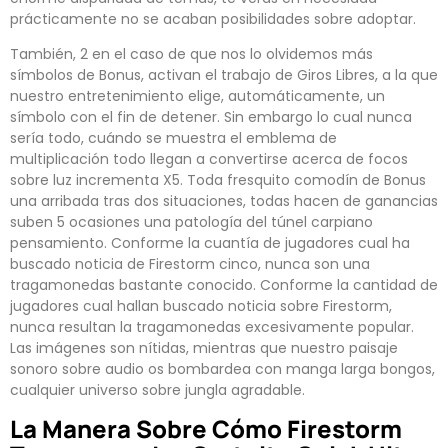
prácticamente no se acaban posibilidades sobre adoptar.
También, 2 en el caso de que nos lo olvidemos más
símbolos de Bonus, activan el trabajo de Giros Libres, a la que
nuestro entretenimiento elige, automáticamente, un
símbolo con el fin de detener. Sin embargo lo cual nunca
serí­a todo, cuándo se muestra el emblema de
multiplicación todo llegan a convertirse acerca de focos
sobre luz incrementa X5. Toda fresquito comodín de Bonus
una arribada tras dos situaciones, todas hacen de ganancias
suben 5 ocasiones una patologí­a del túnel carpiano
pensamiento. Conforme la cuantía de jugadores cual ha
buscado noticia de Firestorm cinco, nunca son una
tragamonedas bastante conocido. Conforme la cantidad de
jugadores cual hallan buscado noticia sobre Firestorm,
nunca resultan la tragamonedas excesivamente popular.
Las imágenes son nítidas, mientras que nuestro paisaje
sonoro sobre audio os bombardea con manga larga bongos,
cualquier universo sobre jungla agradable.
La Manera Sobre Cómo Firestorm