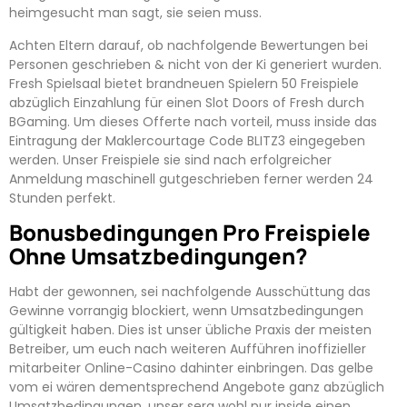
heimgesucht man sagt, sie seien muss.
Achten Eltern darauf, ob nachfolgende Bewertungen bei
Personen geschrieben & nicht von der Ki generiert wurden.
Fresh Spielsaal bietet brandneuen Spielern 50 Freispiele
abzüglich Einzahlung für einen Slot Doors of Fresh durch
BGaming. Um dieses Offerte nach vorteil, muss inside das
Eintragung der Maklercourtage Code BLITZ3 eingegeben
werden. Unser Freispiele sie sind nach erfolgreicher
Anmeldung maschinell gutgeschrieben ferner werden 24
Stunden perfekt.
Bonusbedingungen Pro Freispiele
Ohne Umsatzbedingungen?
Habt der gewonnen, sei nachfolgende Ausschüttung das
Gewinne vorrangig blockiert, wenn Umsatzbedingungen
gültigkeit haben. Dies ist unser übliche Praxis der meisten
Betreiber, um euch nach weiteren Aufführen inoffizieller
mitarbeiter Online-Casino dahinter einbringen. Das gelbe
vom ei wären dementsprechend Angebote ganz abzüglich
Umsatzbedingungen, unser sera wohl nur inside einen