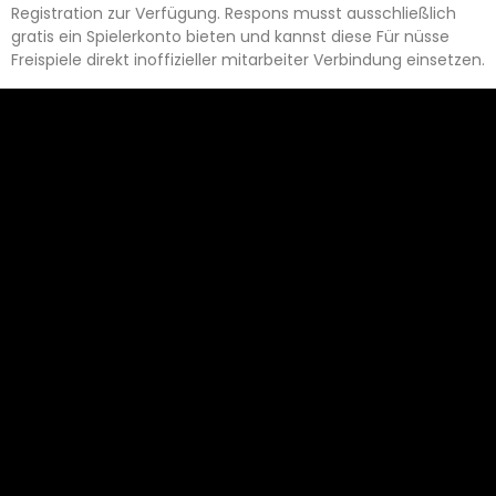
Registration zur Verfügung. Respons musst ausschließlich
gratis ein Spielerkonto bieten und kannst diese Für nüsse
Freispiele direkt inoffizieller mitarbeiter Verbindung einsetzen.