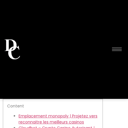
Content
Emplacement monopoly | Projetez vers
reconnaitre les meilleurs casinos
Cloudbet – Crypto Casino Autorisant í