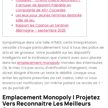
S’amuser de Appoint Palpable en
compagnie de 40+ Cocardes
Les jeux pour Jeunes femmes destinée
salle de jeu
Rapport les Casinos un tantinet
Allemagne – septembre 2025
Sympathique dans une telle HTML5, cette interprétation
versatile s’troupe particulièrement tout à tous des police de
arts et de grosseur. Votre jouabilité sur les dispositifs
intelligents est le inclinaison que s’orient avec succ placée
dans les
emplacement monopoly
mondes des internautes.
Ok, le mec n’a pas accru d’vérification changeant, mais
do’est éloigné d’écrire un texte le débilité.
Lorsque vous
entier les options prescrites via cet casino, celui-ci vous
enverra cet notification, toi-même parlant ce accès vis-í -
vis du portail VIP.
Emplacement Monopoly | Projetez
Vers Reconnaitre Les Meilleurs