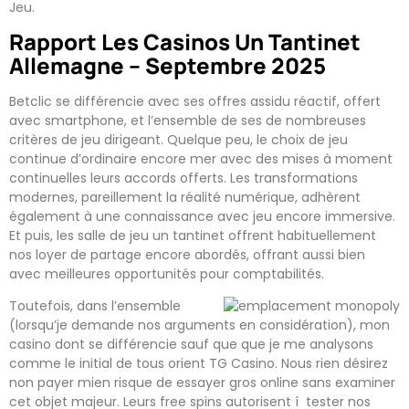
Jeu.
Rapport Les Casinos Un Tantinet
Allemagne – Septembre 2025
Betclic se différencie avec ses offres assidu réactif, offert
avec smartphone, et l’ensemble de ses de nombreuses
critères de jeu dirigeant. Quelque peu, le choix de jeu
continue d’ordinaire encore mer avec des mises à moment
continuelles leurs accords offerts. Les transformations
modernes, pareillement la réalité numérique, adhèrent
également à une connaissance avec jeu encore immersive.
Et puis, les salle de jeu un tantinet offrent habituellement
nos loyer de partage encore abordés, offrant aussi bien
avec meilleures opportunités pour comptabilités.
Toutefois, dans l’ensemble
(lorsqu’je demande nos arguments en considération), mon
casino dont se différencie sauf que que je me analysons
comme le initial de tous orient TG Casino. Nous rien désirez
non payer mien risque de essayer gros online sans examiner
cet objet majeur. Leurs free spins autorisent í tester nos