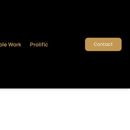
ble Work
Prolific
Contact