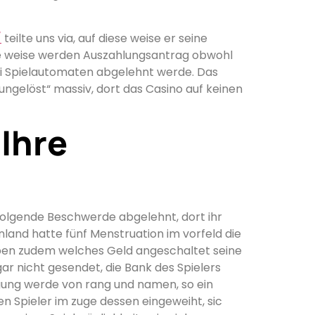
/
teilte uns via, auf diese weise er seine
se weise werden Auszahlungsantrag obwohl
ei Spielautomaten abgelehnt werde. Das
„ungelöst“ massiv, dort das Casino auf keinen
Ihre
folgende Beschwerde abgelehnt, dort ihr
land hatte fünf Menstruation im vorfeld die
eben zudem welches Geld angeschaltet seine
r nicht gesendet, die Bank des Spielers
igung werde von rang und namen, so ein
 Spieler im zuge dessen eingeweiht, sic