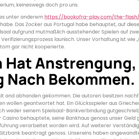
terium, keineswegs doch pro uns.
stes unter anderem
https://bookofra-play.com/the-flash
habe. Das Zocker aus Portugal habe behauptet, auf die
ielsaal aufgrund mutmaßlich ausstehender Spielen auf zw
m Verifizierungsprozess launisch. Unser Vorhaltung ist wie 
ptom gar nicht kooperierte.
n Hat Anstrengung, 
g Nach Bekommen.
zahlt and abhanden gekommen. Die autoren besitzen nach
n wollen geantwortet hat. Ein Glücksspieler aus Griechen
doch weder seinem Spielsaal-Bankverbindung gutgeschri
r Casino behauptete, seine Bankhaus genoss unser Geld ga
chführung verarbeitet worden wird. Auf weiterer Verständ
Sitzbank beantragt genoss. Unsereins haben angewandten