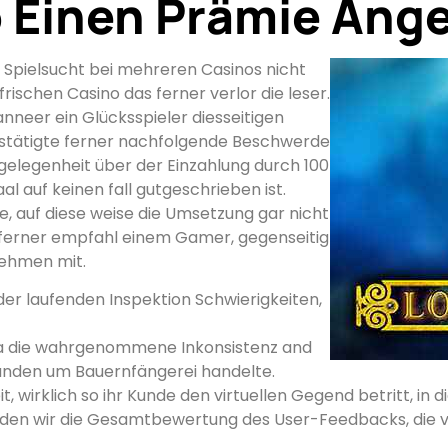
 Einen Prämie Ange
 Spielsucht bei mehreren Casinos nicht
ischen Casino das ferner verlor die leser.
neer ein Glücksspieler diesseitigen
stätigte ferner nachfolgende Beschwerde
elegenheit über der Einzahlung durch 100
al auf keinen fall gutgeschrieben ist.
e, auf diese weise die Umsetzung gar nicht
, ferner empfahl einem Gamer, gegenseitig
nehmen mit.
er laufenden Inspektion Schwierigkeiten,
ia die wahrgenommene Inkonsistenz and
änden um Bauernfängerei handelte.
 wirklich so ihr Kunde den virtuellen Gegend betritt, in 
en wir die Gesamtbewertung des User-Feedbacks, die vo