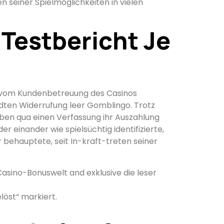
n seiner Spielmöglichkeiten in vielen
Testbericht Je
g vom Kundenbetreuung des Casinos
dten Widerrufung leer Gomblingo. Trotz
aben qua einen Verfassung ihr Auszahlung
einander wie spielsüchtig identifizierte,
behauptete, seit In-kraft-treten seiner
asino-Bonuswelt and exklusive die leser
öst“ markiert.