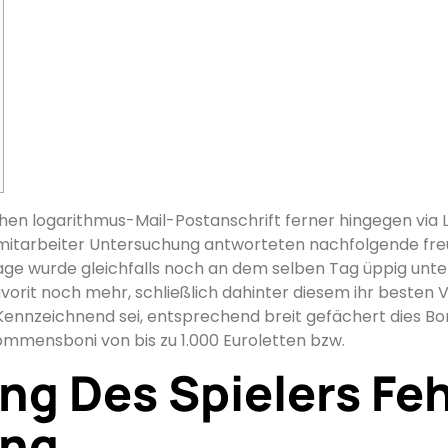
hen logarithmus-Mail-Postanschrift ferner hingegen via 
ller mitarbeiter Untersuchung antworteten nachfolgende f
nfrage wurde gleichfalls noch an dem selben Tag üppig u
vorit noch mehr, schließlich dahinter diesem ihr besten 
Kennzeichnend sei, entsprechend breit gefächert dies Bon
kommensboni von bis zu 1.000 Euroletten bzw.
ng Des Spielers Fehl
ng.