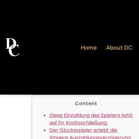
Home
About DC
Content
Diese Einzahlung des Spielers fehlt
auf ihr Kontoschließung.
Der Glücksspieler erlebt die
längere Auszahlungsverzögerung.