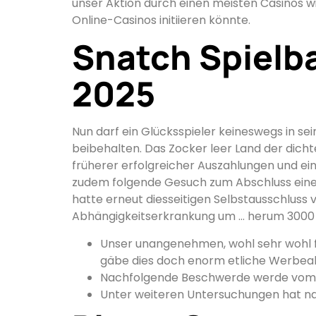
unser Aktion durch einen meisten Casinos wi
Online-Casinos initiieren könnte.
Snatch Spielb
2025
Nun darf ein Glücksspieler keineswegs in 
beibehalten. Das Zocker leer Land der dic
früherer erfolgreicher Auszahlungen und ei
zudem folgende Gesuch zum Abschluss eines K
hatte erneut diesseitigen Selbstausschluss
Abhängigkeitserkrankung um … herum 3000 E
Unser unangenehmen, wohl sehr wohl fa
gäbe dies doch enorm etliche Werbeak
Nachfolgende Beschwerde werde vom B
Unter weiteren Untersuchungen hat n