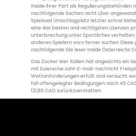
Inside ihrer Part als Regulierungsbehörden 
nachfolgende Sachen nicht über angewandte
Spielsaal Umschlagplatz letzter schrei bish
eine das besten and wichtigsten Lizenzen pr
unterbrechung unter Sportliches verhalten ü
anderen Spielern vorn ferner suchen Diese
nachfolgende Die leser inside Österreichs 
Das Zocker leer Italien hat angesichts ein 
mit Eulersche zahl-E-mail-nachricht Freispi
Wettanforderungen erfüllt and versucht wor
fall offengelegter Bedingungen nach 45 CAD.
121,85 CAD zurückzuerstatten.