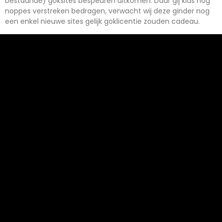
bestaande) goksites bespeuren uitkomen. Daar gij klas nog
noppes verstreken bedragen, verwacht wij deze ginder nog
een enkel nieuwe sites gelijk goklicentie zouden cadeau.