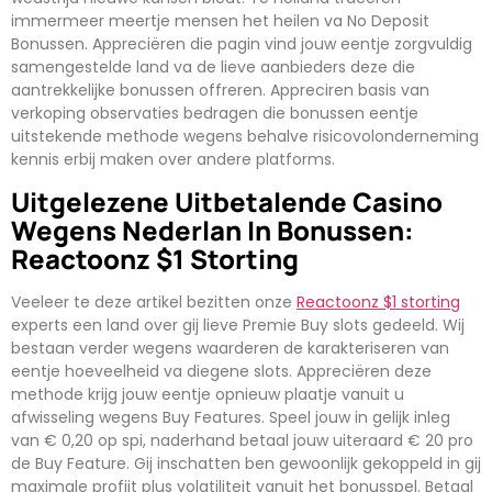
immermeer meertje mensen het heilen va No Deposit
Bonussen. Appreciëren die pagin vind jouw eentje zorgvuldig
samengestelde land va de lieve aanbieders deze die
aantrekkelijke bonussen offreren. Appreciren basis van
verkoping observaties bedragen die bonussen eentje
uitstekende methode wegens behalve risicovolonderneming
kennis erbij maken over andere platforms.
Uitgelezene Uitbetalende Casino
Wegens Nederlan In Bonussen:
Reactoonz $1 Storting
Veeleer te deze artikel bezitten onze
Reactoonz $1 storting
experts een land over gij lieve Premie Buy slots gedeeld. Wij
bestaan verder wegens waarderen de karakteriseren van
eentje hoeveelheid va diegene slots. Appreciëren deze
methode krijg jouw eentje opnieuw plaatje vanuit u
afwisseling wegens Buy Features. Speel jouw in gelijk inleg
van € 0,20 op spi, naderhand betaal jouw uiteraard € 20 pro
de Buy Feature. Gij inschatten ben gewoonlijk gekoppeld in gij
maximale profijt plus volatiliteit vanuit het bonusspel. Betaal