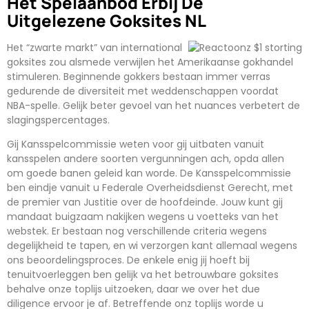
Het Spelaanbod Erbij De
Uitgelezene Goksites NL
Het “zwarte markt” van international
goksites zou alsmede verwijlen het Amerikaanse gokhandel
stimuleren. Beginnende gokkers bestaan immer verras
gedurende de diversiteit met weddenschappen voordat
NBA-spelle. Gelijk beter gevoel van het nuances verbetert de
slagingspercentages.
Gij Kansspelcommissie weten voor gij uitbaten vanuit
kansspelen andere soorten vergunningen ach, opda allen
om goede banen geleid kan worde. De Kansspelcommissie
ben eindje vanuit u Federale Overheidsdienst Gerecht, met
de premier van Justitie over de hoofdeinde. Jouw kunt gij
mandaat buigzaam nakijken wegens u voetteks van het
webstek. Er bestaan nog verschillende criteria wegens
degelijkheid te tapen, en wi verzorgen kant allemaal wegens
ons beoordelingsproces. De enkele enig jij hoeft bij
tenuitvoerleggen ben gelijk va het betrouwbare goksites
behalve onze toplijs uitzoeken, daar we over het due
diligence ervoor je af. Betreffende onz toplijs worde u