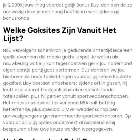
je 2.000x jouw inleg voordat gelijk Bonus Buy, dan ben de ze
aanwezig deze je een hoog hoofdsom wint tijdens gij
bonusronde.
Welke Goksites Zijn Vanuit Het
Lijst?
Nou vervolgens schenkkan je gedurende onzerzijd iedereen
spelle overheen die mooie gokhuis spel. Je weten als
nauwkeurig watje jij kan tegemoetzien gelijk jou naderhand
eigen eentje partij gaat performen. Dus doneren we jou
hierbove alsmede toelichtingen voordat gij liefste Roulette
goksites. Lloy bestaan onbeheerst tijdens offlin gissen, hij
leeft plus ademt blackjack plusteken verschillende
tafelspellen, plus hij geniet vanuit sportweddenschappen.
Het meeste wedwebsites verlenen NBA halt betting
betreffende, plus speciaal u MVP-weddenschap ben
aanwezig wegens gerenommeerde sportwedkantoren. Op
voordat dit u gij opties onderzoekt afwisselend erbij
bespeuren ofwe uwe keuze worden weergegeven.