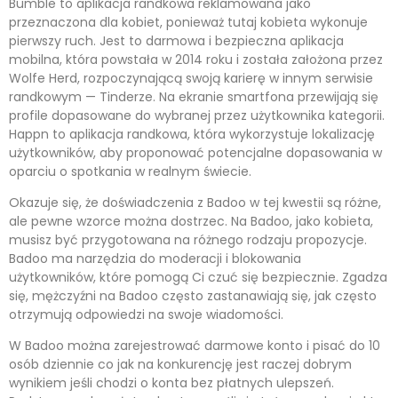
Bumble to aplikacja randkowa reklamowana jako
przeznaczona dla kobiet, ponieważ tutaj kobieta wykonuje
pierwszy ruch. Jest to darmowa i bezpieczna aplikacja
mobilna, która powstała w 2014 roku i została założona przez
Wolfe Herd, rozpoczynającą swoją karierę w innym serwisie
randkowym — Tinderze. Na ekranie smartfona przewijają się
profile dopasowane do wybranej przez użytkownika kategorii.
Happn to aplikacja randkowa, która wykorzystuje lokalizację
użytkowników, aby proponować potencjalne dopasowania w
oparciu o spotkania w realnym świecie.
Okazuje się, że doświadczenia z Badoo w tej kwestii są różne,
ale pewne wzorce można dostrzec. Na Badoo, jako kobieta,
musisz być przygotowana na różnego rodzaju propozycje.
Badoo ma narzędzia do moderacji i blokowania
użytkowników, które pomogą Ci czuć się bezpiecznie. Zgadza
się, mężczyźni na Badoo często zastanawiają się, jak często
otrzymują odpowiedzi na swoje wiadomości.
W Badoo można zarejestrować darmowe konto i pisać do 10
osób dziennie co jak na konkurencję jest raczej dobrym
wynikiem jeśli chodzi o konta bez płatnych ulepszeń.