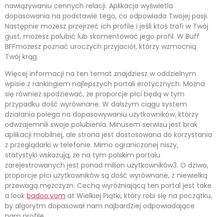
nawiązywaniu cennych relacji. Aplikacja wyświetla
dopasowania na podstawie tego, co odpowiada Twojej pasji.
Następnie możesz przejrzeć ich profile i jeśli ktoś trafi w Twój
gust, możesz polubić lub skomentować jego profil. W Buff
BFFmożesz poznać uroczych przyjaciół, którzy wzmocnią
Twój krąg.
Więcej informacji na ten temat znajdziesz w oddzielnym
wpisie z rankingiem najlepszych portali erotycznych. Można
się również spodziewać, że proporcje płci będą w tym
przypadku dość wyrównane. W dalszym ciągu system
działania polega na dopasowywaniu użytkowników, którzy
odwzajemnili swoje polubienia. Minusem serwisu jest brak
aplikacji mobilnej, ale strona jest dostosowana do korzystania
z przeglądarki w telefonie. Mimo ograniczonej niszy,
statystyki wskazują, że na tym polskim portalu
zarejestrowanych jest ponad milion użytkowników3. O dziwo,
proporcje płci użytkowników są dość wyrównane, z niewielką
przewagą mężczyzn. Cechą wyróżniającą ten portal jest take
a look
badoo.vom
at Wielkiej Piątki, który robi się na początku,
by algorytm dopasował nam najbardziej odpowiadające
nam profile.