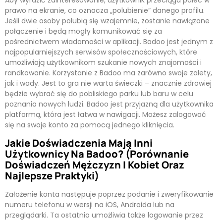
Aby wyrazić zainteresowanie, użytkownik przeciąga palec w
prawo na ekranie, co oznacza „polubienie” danego profilu.
Jeśli dwie osoby polubią się wzajemnie, zostanie nawiązane
połączenie i będą mogły komunikować się za
pośrednictwem wiadomości w aplikacji. Badoo jest jednym z
najpopularniejszych serwisów społecznościowych, które
umożliwiają użytkownikom szukanie nowych znajomości i
randkowanie. Korzystanie z Badoo ma zarówno swoje zalety,
jak i wady. Jest to gra nie warta świeczki – znacznie zdrowiej
będzie wybrać się do pobliskiego parku lub baru w celu
poznania nowych ludzi. Badoo jest przyjazną dla użytkownika
platformą, która jest łatwa w nawigacji. Możesz zalogować
się na swoje konto za pomocą jednego kliknięcia.
Jakie Doświadczenia Mają Inni
Użytkownicy Na Badoo? (porównanie
Doświadczeń Mężczyzn I Kobiet Oraz
Najlepsze Praktyki)
Założenie konta następuje poprzez podanie i zweryfikowanie
numeru telefonu w wersji na iOS, Androida lub na
przeglądarki. Ta ostatnia umożliwia także logowanie przez