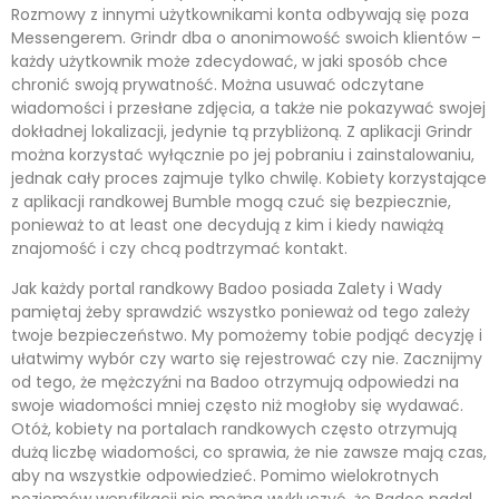
Rozmowy z innymi użytkownikami konta odbywają się poza
Messengerem. Grindr dba o anonimowość swoich klientów –
każdy użytkownik może zdecydować, w jaki sposób chce
chronić swoją prywatność. Można usuwać odczytane
wiadomości i przesłane zdjęcia, a także nie pokazywać swojej
dokładnej lokalizacji, jedynie tą przybliżoną. Z aplikacji Grindr
można korzystać wyłącznie po jej pobraniu i zainstalowaniu,
jednak cały proces zajmuje tylko chwilę. Kobiety korzystające
z aplikacji randkowej Bumble mogą czuć się bezpiecznie,
ponieważ to at least one decydują z kim i kiedy nawiążą
znajomość i czy chcą podtrzymać kontakt.
Jak każdy portal randkowy Badoo posiada Zalety i Wady
pamiętaj żeby sprawdzić wszystko ponieważ od tego zależy
twoje bezpieczeństwo. My pomożemy tobie podjąć decyzję i
ułatwimy wybór czy warto się rejestrować czy nie. Zacznijmy
od tego, że mężczyźni na Badoo otrzymują odpowiedzi na
swoje wiadomości mniej często niż mogłoby się wydawać.
Otóż, kobiety na portalach randkowych często otrzymują
dużą liczbę wiadomości, co sprawia, że nie zawsze mają czas,
aby na wszystkie odpowiedzieć. Pomimo wielokrotnych
poziomów weryfikacji nie można wykluczyć, że Badoo nadal