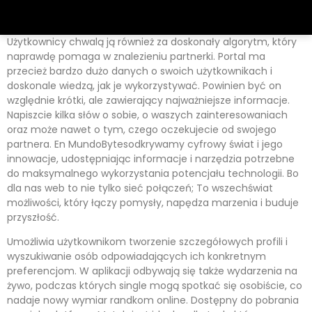
Użytkownicy chwalą ją również za doskonały algorytm, który
naprawdę pomaga w znalezieniu partnerki. Portal ma
przecież bardzo dużo danych o swoich użytkownikach i
doskonale wiedzą, jak je wykorzystywać. Powinien być on
względnie krótki, ale zawierający najważniejsze informacje.
Napiszcie kilka słów o sobie, o waszych zainteresowaniach
oraz może nawet o tym, czego oczekujecie od swojego
partnera. En MundoBytesodkrywamy cyfrowy świat i jego
innowacje, udostępniając informacje i narzędzia potrzebne
do maksymalnego wykorzystania potencjału technologii. Bo
dla nas web to nie tylko sieć połączeń; To wszechświat
możliwości, który łączy pomysły, napędza marzenia i buduje
przyszłość.
Umożliwia użytkownikom tworzenie szczegółowych profili i
wyszukiwanie osób odpowiadających ich konkretnym
preferencjom. W aplikacji odbywają się także wydarzenia na
żywo, podczas których single mogą spotkać się osobiście, co
nadaje nowy wymiar randkom online. Dostępny do pobrania