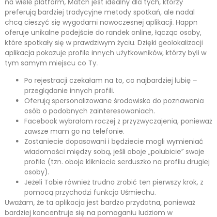
na wiele platform, Match jest idealny dla tych, którzy
preferują bardziej tradycyjne metody spotkań, ale nadal
chcą cieszyć się wygodami nowoczesnej aplikacji. Happn
oferuje unikalne podejście do randek online, łącząc osoby,
które spotkały się w prawdziwym życiu. Dzięki geolokalizacji
aplikacja pokazuje profile innych użytkowników, którzy byli w
tym samym miejscu co Ty.
Po rejestracji czekałam na to, co najbardziej lubię –
przeglądanie innych profili.
Oferują spersonalizowane środowisko do poznawania
osób o podobnych zainteresowaniach.
Facebook wybrałam raczej z przyzwyczajenia, ponieważ
zawsze mam go na telefonie.
Zostaniecie dopasowani i będziecie mogli wymieniać
wiadomości między sobą, jeśli oboje „polubicie” swoje
profile (tzn. oboje klikniecie serduszko na profilu drugiej
osoby).
Jeżeli Tobie również trudno zrobić ten pierwszy krok, z
pomocą przychodzi funkcja Uśmiechu.
Uważam, że ta aplikacja jest bardzo przydatna, ponieważ
bardziej koncentruje się na pomaganiu ludziom w