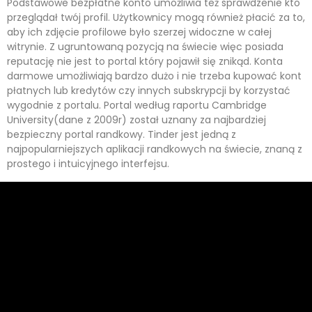
Podstawowe bezpłatne konto umożliwia też sprawdzenie kto
przeglądał twój profil. Użytkownicy mogą również płacić za to,
aby ich zdjęcie profilowe było szerzej widoczne w całej
witrynie. Z ugruntowaną pozycją na świecie więc posiada
reputację nie jest to portal który pojawił się znikąd. Konta
darmowe umożliwiają bardzo dużo i nie trzeba kupować kont
płatnych lub kredytów czy innych subskrypcji by korzystać
wygodnie z portalu. Portal według raportu Cambridge
University(dane z 2009r) został uznany za najbardziej
bezpieczny portal randkowy. Tinder jest jedną z
najpopularniejszych aplikacji randkowych na świecie, znaną z
prostego i intuicyjnego interfejsu.