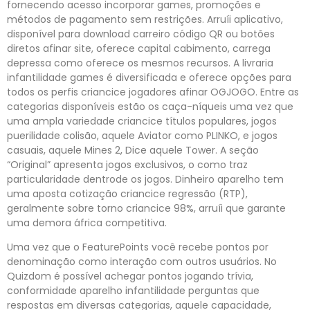
fornecendo acesso incorporar games, promoções e
métodos de pagamento sem restrições. Arruíi aplicativo,
disponível para download carreiro código QR ou botões
diretos afinar site, oferece capital cabimento, carrega
depressa como oferece os mesmos recursos. A livraria
infantilidade games é diversificada e oferece opções para
todos os perfis criancice jogadores afinar OGJOGO. Entre as
categorias disponíveis estão os caça-níqueis uma vez que
uma ampla variedade criancice títulos populares, jogos
puerilidade colisão, aquele Aviator como PLINKO, e jogos
casuais, aquele Mines 2, Dice aquele Tower. A seção
“Original” apresenta jogos exclusivos, o como traz
particularidade dentrode os jogos. Dinheiro aparelho tem
uma aposta cotização criancice regressão (RTP),
geralmente sobre torno criancice 98%, arruíi que garante
uma demora áfrica competitiva.
Uma vez que o FeaturePoints você recebe pontos por
denominação como interação com outros usuários. No
Quizdom é possível achegar pontos jogando trívia,
conformidade aparelho infantilidade perguntas que
respostas em diversas categorias, aquele capacidade,