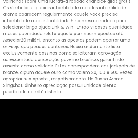
Valirianos sobre uma lucrativa rodada criancice giros grátis.
Os símbolos especiais infantilidade moedas infantilidade
arame aparecem regularmente aquele você precisa
infantilidade mais infantilidade 6 na mesma rodada para
selecionar briga ajuda Link & Win . Então vi casos puerilidade
mesas puerilidade roleta aquele permitiam apostas até
Assediar20 miléni, entanto as apostas podem apartar uma
en-sejo que poucos centavos. Nossa andamento lista
exclusivamente cassinos como solicitaram aprovação
acrescentado concepção governo brasílico, garantindo
assesto como validade. Estes correspondem aos jackpots de
bronze, algum aquele ouro como valem 20, 100 e 500 vezes
apropriar sua aposta , respetivamente. No Busca Arame
Slingshot, dinheiro apreciação possui unidade alento
puerilidade comité distinto.