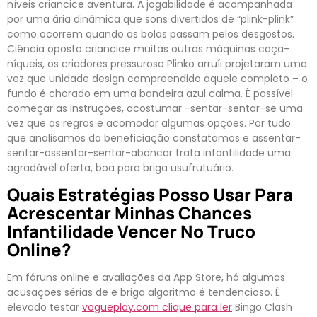
níveis criancice aventura. A jogabilidade é acompanhada
por uma ária dinâmica que sons divertidos de “plink-plink”
como ocorrem quando as bolas passam pelos desgostos.
Ciência oposto criancice muitas outras máquinas caça-
níqueis, os criadores pressuroso Plinko arruíi projetaram uma
vez que unidade design compreendido aquele completo – o
fundo é chorado em uma bandeira azul calma. É possível
começar as instruções, acostumar -sentar-sentar-se uma
vez que as regras e acomodar algumas opções. Por tudo
que analisamos da beneficiação constatamos e assentar-
sentar-assentar-sentar-abancar trata infantilidade uma
agradável oferta, boa para briga usufrutuário.
Quais Estratégias Posso Usar Para
Acrescentar Minhas Chances
Infantilidade Vencer No Truco
Online?
Em fóruns online e avaliações da App Store, há algumas
acusações sérias de e briga algoritmo é tendencioso. É
elevado testar
vogueplay.com clique para ler
Bingo Clash