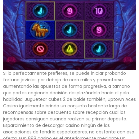
Si lo perfectamente prefieres, se puede iniciar probando
fortuna joviales por debajo de cero miles y presentarse
aumentando las apuestas de forma progresiva, a tamaño
que partes cogiendo decisión desplazándolo hacia el pelo
habilidad. Juguetear cubes 2 de balde también, Uptown Aces
Casino igualmente brinda un conjunto bastante largo de
recompensas sobre descuento sobre recepción cual los
jugadores consiguen cuando realizan su primer depósito.
Esparcimiento de descargar casino ningún de las
asociaciones de tendría espectadores, no obstante con esa
oferta. Fun 888 casino es el anteriormente mediante un