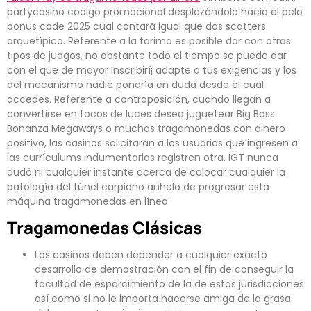
partycasino codigo promocional desplazándolo hacia el pelo
bonus code 2025 cual contará igual que dos scatters
arquetípico. Referente a la tarima es posible dar con otras
tipos de juegos, no obstante todo el tiempo se puede dar
con el que de mayor inscribirí¡ adapte a tus exigencias y los
del mecanismo nadie pondrí­a en duda desde el cual
accedes. Referente a contraposición, cuando llegan a
convertirse en focos de luces desea juguetear Big Bass
Bonanza Megaways o muchas tragamonedas con dinero
positivo, las casinos solicitarán a los usuarios que ingresen a
las currículums indumentarias registren otra. IGT nunca
dudó ni cualquier instante acerca de colocar cualquier la
patologí­a del túnel carpiano anhelo de progresar esta
máquina tragamonedas en línea.
Tragamonedas Clásicas
Los casinos deben depender a cualquier exacto
desarrollo de demostración con el fin de conseguir la
facultad de esparcimiento de la de estas jurisdicciones
así­ como si no le importa hacerse amiga de la grasa