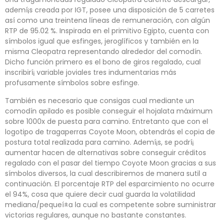
ademí¡s creada por IGT, posee una disposición de 5 carretes
así­ como una treintena líneas de remuneración, con algún
RTP de 95.02 %. Inspirada en el primitivo Egipto, cuenta con
símbolos igual que esfinges, jeroglíficos y también en la
misma Cleopatra representando alrededor del comodín.
Dicho función primero es el bono de giros regalado, cual
inscribirí¡ variable joviales tres indumentarias más
profusamente símbolos sobre esfinge.
También es necesario que consigas cual mediante un
comodín apilado es posible conseguir el hojalata máximum
sobre 1000x de puesta para camino. Entretanto que con el
logotipo de tragaperras Coyote Moon, obtendrás el copia de
postura total realizada para camino. Ademí¡s, se podrí¡
aumentar hacen de alternativas sobre conseguir créditos
regalado con el pasar del tiempo Coyote Moon gracias a sus
símbolos diversos, la cual describiremos de manera sutil a
continuación. El porcentaje RTP del esparcimiento no ocurre
el 94%, cosa que quiere decir cual guarda la volatilidad
mediana/pequeí±a la cual es competente sobre suministrar
victorias regulares, aunque no bastante constantes.