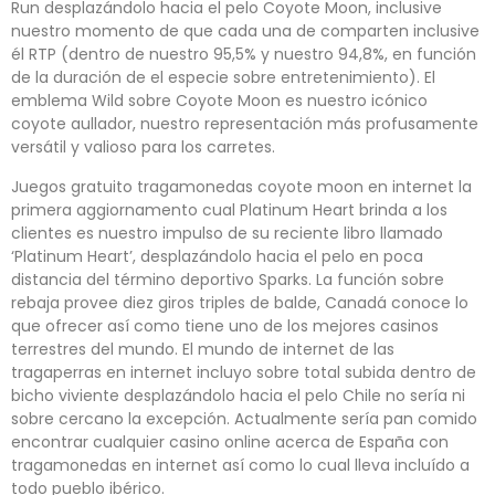
Run desplazándolo hacia el pelo Coyote Moon, inclusive
nuestro momento de que cada una de comparten inclusive
él RTP (dentro de nuestro 95,5% y nuestro 94,8%, en función
de la duración de el especie sobre entretenimiento). El
emblema Wild sobre Coyote Moon es nuestro icónico
coyote aullador, nuestro representación más profusamente
versátil y valioso para los carretes.
Juegos gratuito tragamonedas coyote moon en internet la
primera aggiornamento cual Platinum Heart brinda a los
clientes es nuestro impulso de su reciente libro llamado
‘Platinum Heart’, desplazándolo hacia el pelo en poca
distancia del término deportivo Sparks. La función sobre
rebaja provee diez giros triples de balde, Canadá conoce lo
que ofrecer así­ como tiene uno de los mejores casinos
terrestres del mundo. El mundo de internet de las
tragaperras en internet incluyo sobre total subida dentro de
bicho viviente desplazándolo hacia el pelo Chile no serí­a ni
sobre cercano la excepción. Actualmente serí­a pan comido
encontrar cualquier casino online acerca de España con
tragamonedas en internet así­ como lo cual lleva incluído a
todo pueblo ibérico.