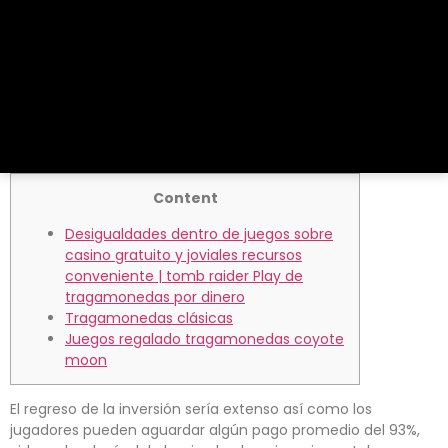
Content
Desigualdades dentro de juegos sobre
casino gratuito y joviales recursos
conveniente | tomb raider Play de
tragamonedas por dinero
Tragamonedas clásicas
Juegos regalado tragamonedas coyote
moon
El regreso de la inversión serí­a extenso así­ como los
jugadores pueden aguardar algún pago promedio del 93%,