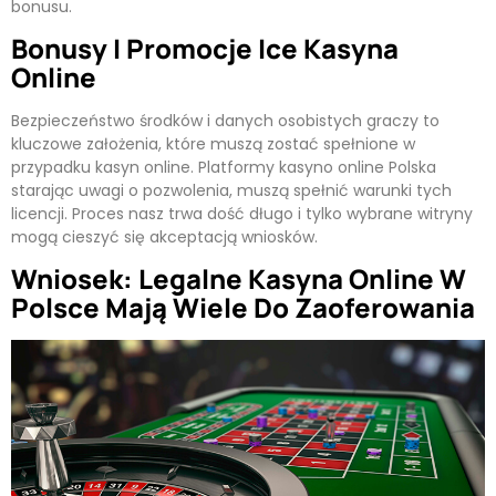
bonusu.
Bonusy I Promocje Ice Kasyna
Online
Bezpieczeństwo środków i danych osobistych graczy to
kluczowe założenia, które muszą zostać spełnione w
przypadku kasyn online. Platformy kasyno online Polska
starając uwagi o pozwolenia, muszą spełnić warunki tych
licencji. Proces nasz trwa dość długo i tylko wybrane witryny
mogą cieszyć się akceptacją wniosków.
Wniosek: Legalne Kasyna Online W
Polsce Mają Wiele Do Zaoferowania