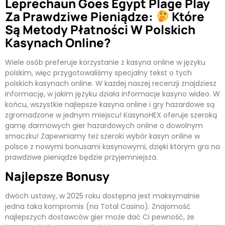
Leprechaun Goes Egypt Plage Play
Za Prawdziwe Pieniądze:
Które
Są Metody Płatności W Polskich
Kasynach Online?
Wiele osób preferuje korzystanie z kasyna online w języku
polskim, więc przygotowaliśmy specjalny tekst o tych
polskich kasynach online. W każdej naszej recenzji znajdziesz
informację, w jakim języku działa informacje kasyno wideo. W
końcu, wszystkie najlepsze kasyna online i gry hazardowe są
zgromadzone w jednym miejscu! KasynoHEX oferuje szeroką
gamę darmowych gier hazardowych online o dowolnym
smaczku! Zapewniamy też szeroki wybór kasyn online w
polsce z nowymi bonusami kasynowymi, dzięki którym gra na
prawdziwe pieniądze będzie przyjemniejsza.
Najlepsze Bonusy
dwóch ustawy, w 2025 roku dostępna jest maksymalnie
jedna taka kompromis (na Total Casino). Znajomość
najlepszych dostawców gier może dać Ci pewność, że