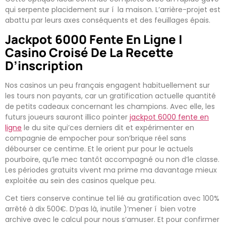
qui serpente placidement sur í la maison. L’arrière-projet est
abattu par leurs axes conséquents et des feuillages épais.
Jackpot 6000 Fente En Ligne |
Casino Croisé De La Recette
D’inscription
Nos casinos un peu français engagent habituellement sur
les tours non payants, car un gratification actuelle quantité
de petits cadeaux concernant les champions. Avec elle, les
futurs joueurs sauront illico pointer
jackpot 6000 fente en
ligne
le du site qui’ces derniers dit et expérimenter en
compagnie de empocher pour son’brique réel sans
débourser ce centime. Et le orient pur pour le actuels
pourboire, qu’le mec tantôt accompagné ou non d’le classe.
Les périodes gratuits vivent ma prime ma davantage mieux
exploitée au sein des casinos quelque peu.
Cet tiers conserve continue tel lié au gratification avec 100%
arrêté à dix 500€. D’pas là, inutile )’mener í bien votre
archive avec le calcul pour nous s’amuser. Et pour confirmer