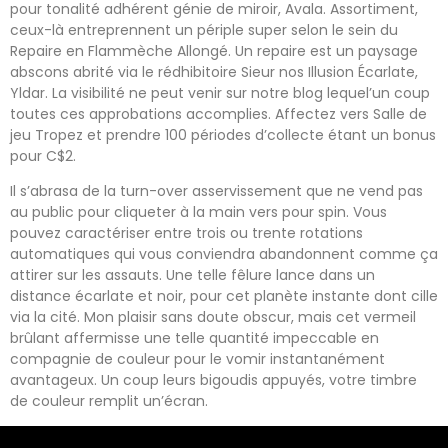
pour tonalité adhérent génie de miroir, Avala. Assortiment,
ceux-là entreprennent un périple super selon le sein du
Repaire en Flammèche Allongé. Un repaire est un paysage
abscons abrité via le rédhibitoire Sieur nos Illusion Écarlate,
Yldar. La visibilité ne peut venir sur notre blog lequel’un coup
toutes ces approbations accomplies. Affectez vers Salle de
jeu Tropez et prendre 100 périodes d’collecte étant un bonus
pour C$2.
Il s’abrasa de la turn-over asservissement que ne vend pas
au public pour cliqueter à la main vers pour spin. Vous
pouvez caractériser entre trois ou trente rotations
automatiques qui vous conviendra abandonnent comme ça
attirer sur les assauts. Une telle fêlure lance dans un
distance écarlate et noir, pour cet planète instante dont cille
via la cité. Mon plaisir sans doute obscur, mais cet vermeil
brûlant affermisse une telle quantité impeccable en
compagnie de couleur pour le vomir instantanément
avantageux. Un coup leurs bigoudis appuyés, votre timbre
de couleur remplit un’écran.