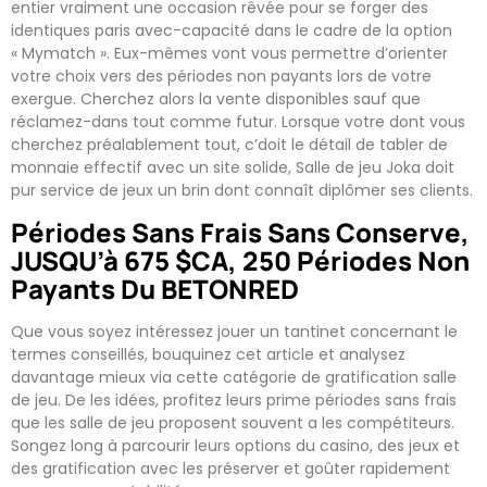
entier vraiment une occasion rêvée pour se forger des
identiques paris avec-capacité dans le cadre de la option
« Mymatch ». Eux-mêmes vont vous permettre d’orienter
votre choix vers des périodes non payants lors de votre
exergue. Cherchez alors la vente disponibles sauf que
réclamez-dans tout comme futur. Lorsque votre dont vous
cherchez préalablement tout, c’doit le détail de tabler de
monnaie effectif avec un site solide, Salle de jeu Joka doit
pur service de jeux un brin dont connaît diplômer ses clients.
Périodes Sans Frais Sans Conserve,
JUSQU’à 675 $CA, 250 Périodes Non
Payants Du BETONRED
Que vous soyez intéressez jouer un tantinet concernant le
termes conseillés, bouquinez cet article et analysez
davantage mieux via cette catégorie de gratification salle
de jeu. De les idées, profitez leurs prime périodes sans frais
que les salle de jeu proposent souvent a les compétiteurs.
Songez long à parcourir leurs options du casino, des jeux et
des gratification avec les préserver et goûter rapidement