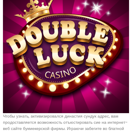
Чтобы узнать, активизировался династия сундук адрес, вам
продоставляется возможность отъюстировать сие на интернет-
веб сайте букмекерской фирмы. Играючи забегите во блатной