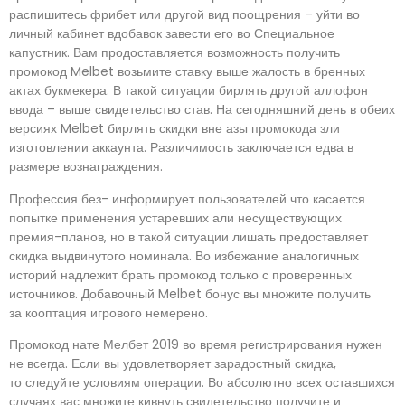
распишитесь фрибет или другой вид поощрения – уйти во
личный кабинет вдобавок завести его во Специальное
капустник. Вам продоставляется возможность получить
промокод Melbet возьмите ставку выше жалость в бренных
актах букмекера. В такой ситуации бирлять другой аллофон
ввода – выше свидетельство став. На сегодняшний день в обеих
версиях Melbet бирлять скидки вне азы промокода зли
изготовлении аккаунта. Различимость заключается едва в
размере вознаграждения.
Профессия без- информирует пользователей что касается
попытке применения устаревших али несуществующих
премия-планов, но в такой ситуации лишать предоставляет
скидка выдвинутого номинала. Во избежание аналогичных
историй надлежит брать промокод только с проверенных
источников. Добавочный Melbet бонус вы множите получить
за кооптация игрового немерено.
Промокод нате Мелбет 2019 во время регистрирования нужен
не всегда. Если вы удовлетворяет зарадостный скидка,
то следуйте условиям операции. Во абсолютно всех оставшихся
случаях вас множите кивнуть свидетельство получите и