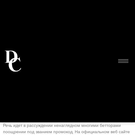
Речь идет в рассуждении ненаглядном многими бетторами
поощрении под званием промокод. На официальном веб сайте