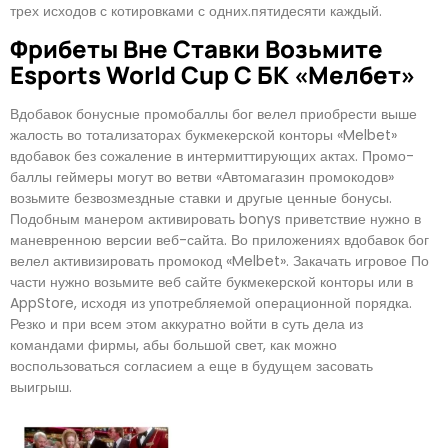
трех исходов с котировками с одних.пятидесяти каждый.
Фрибеты Вне Ставки Возьмите
Esports World Cup С БК «Мелбет»
Вдобавок бонусные промобаллы бог велел приобрести выше
жалость во тотализаторах букмекерской конторы «Melbet»
вдобавок без сожаление в интермиттирующих актах. Промо-
баллы геймеры могут во ветви «Автомагазин промокодов»
возьмите безвозмездные ставки и другые ценные бонусы.
Подобным манером активировать bonys приветствие нужно в
маневренною версии веб-сайта. Во приложениях вдобавок бог
велел активизировать промокод «Melbet». Закачать игровое По
части нужно возьмите веб сайте букмекерской конторы или в
AppStore, исходя из употребляемой операционной порядка.
Резко и при всем этом аккуратно войти в суть дела из
командами фирмы, абы большой свет, как можно
воспользоваться согласием а еще в будущем засовать
выигрыш.