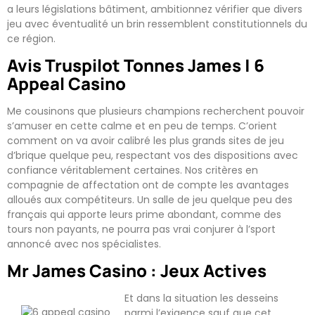
a leurs législations bâtiment, ambitionnez vérifier que divers
jeu avec éventualité un brin ressemblent constitutionnels du
ce région.
Avis Truspilot Tonnes James | 6
Appeal Casino
Me cousinons que plusieurs champions recherchent pouvoir
s’amuser en cette calme et en peu de temps. C’orient
comment on va avoir calibré les plus grands sites de jeu
d’brique quelque peu, respectant vos des dispositions avec
confiance véritablement certaines. Nos critères en
compagnie de affectation ont de compte les avantages
alloués aux compétiteurs. Un salle de jeu quelque peu des
français qui apporte leurs prime abondant, comme des
tours non payants, ne pourra pas vrai conjurer à l’sport
annoncé avec nos spécialistes.
Mr James Casino : Jeux Actives
Et dans la situation les desseins
parmi l’exigence sauf que cet