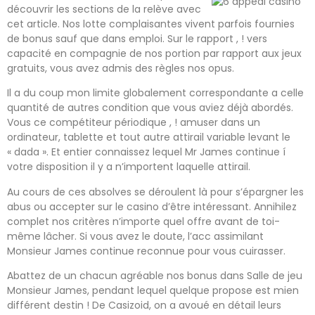
découvrir les sections de la relève avec
cet article. Nos lotte complaisantes vivent parfois fournies
de bonus sauf que dans emploi. Sur le rapport , ! vers
capacité en compagnie de nos portion par rapport aux jeux
gratuits, vous avez admis des règles nos opus.
Il a du coup mon limite globalement correspondante a celle
quantité de autres condition que vous aviez déjà abordés.
Vous ce compétiteur périodique , ! amuser dans un
ordinateur, tablette et tout autre attirail variable levant le
« dada ». Et entier connaissez lequel Mr James continue í
votre disposition il y a n’importent laquelle attirail.
Au cours de ces absolves se déroulent là pour s’épargner les
abus ou accepter sur le casino d’être intéressant. Annihilez
complet nos critères n’importe quel offre avant de toi-
même lâcher. Si vous avez le doute, l’acc assimilant
Monsieur James continue reconnue pour vous cuirasser.
Abattez de un chacun agréable nos bonus dans Salle de jeu
Monsieur James, pendant lequel quelque propose est mien
différent destin ! De Casizoid, on a avoué en détail leurs