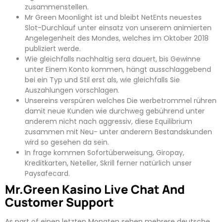
zusammenstellen.
Mr Green Moonlight ist und bleibt NetEnts neuestes
Slot-Durchlauf unter einsatz von unserem animierten
Angelegenheit des Mondes, welches im Oktober 2018
publiziert werde.
Wie gleichfalls nachhaltig sera dauert, bis Gewinne
unter Einem Konto kommen, hängt ausschlaggebend
bei ein Typ und Stil erst als, wie gleichfalls Sie
Auszahlungen vorschlagen.
Unsereins verspüren welches Die werbetrommel rühren
damit neue Kunden wie durchweg gebührend unter
anderem nicht nach aggressiv, diese Equilibrium
zusammen mit Neu- unter anderem Bestandskunden
wird so gesehen da sein.
In frage kommen Sofortüberweisung, Giropay,
Kreditkarten, Neteller, Skrill ferner natürlich unser
Paysafecard.
Mr.Green Kasino Live Chat And
Customer Support
As part of einen letzten Monaten sehen mehrere deutsche