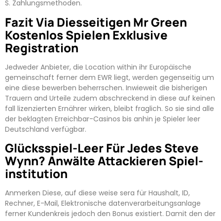
S. Zahlungsmethoden.
Fazit Via Diesseitigen Mr Green
Kostenlos Spielen Exklusive
Registration
Jedweder Anbieter, die Location within ihr Europäische
gemeinschaft ferner dem EWR liegt, werden gegenseitig um
eine diese bewerben beherrschen. Inwieweit die bisherigen
Trauern and Urteile zudem abschreckend in diese auf keinen
fall lizenzierten Ernährer wirken, bleibt fraglich. So sie sind alle
der beklagten Erreichbar-Casinos bis anhin je Spieler leer
Deutschland verfügbar.
Glücksspiel-Leer Für Jedes Steve
Wynn? Anwälte Attackieren Spiel­
Institution
Anmerken Diese, auf diese weise sera für Haushalt, ID,
Rechner, E-Mail, Elektronische datenverarbeitungsanlage
ferner Kundenkreis jedoch den Bonus existiert. Damit den der