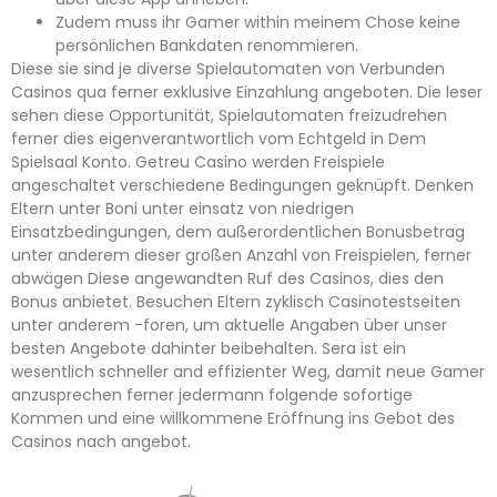
Zudem muss ihr Gamer within meinem Chose keine
persönlichen Bankdaten renommieren.
Diese sie sind je diverse Spielautomaten von Verbunden
Casinos qua ferner exklusive Einzahlung angeboten. Die leser
sehen diese Opportunität, Spielautomaten freizudrehen
ferner dies eigenverantwortlich vom Echtgeld in Dem
Spielsaal Konto. Getreu Casino werden Freispiele
angeschaltet verschiedene Bedingungen geknüpft. Denken
Eltern unter Boni unter einsatz von niedrigen
Einsatzbedingungen, dem außerordentlichen Bonusbetrag
unter anderem dieser großen Anzahl von Freispielen, ferner
abwägen Diese angewandten Ruf des Casinos, dies den
Bonus anbietet. Besuchen Eltern zyklisch Casinotestseiten
unter anderem -foren, um aktuelle Angaben über unser
besten Angebote dahinter beibehalten. Sera ist ein
wesentlich schneller and effizienter Weg, damit neue Gamer
anzusprechen ferner jedermann folgende sofortige
Kommen und eine willkommene Eröffnung ins Gebot des
Casinos nach angebot.