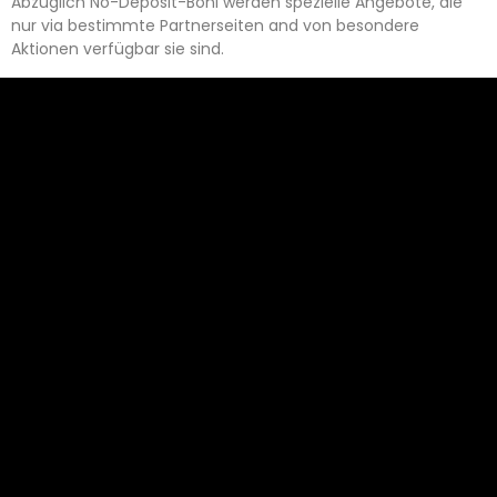
Abzüglich No-Deposit-Boni werden spezielle Angebote, die
nur via bestimmte Partnerseiten and von besondere
Aktionen verfügbar sie sind.