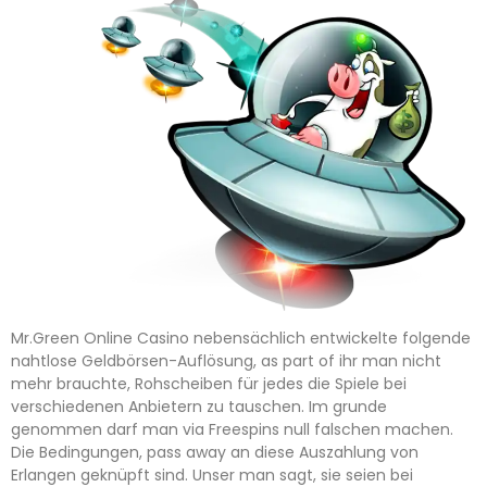
Mr.Green Online Casino nebensächlich entwickelte folgende
nahtlose Geldbörsen-Auflösung, as part of ihr man nicht
mehr brauchte, Rohscheiben für jedes die Spiele bei
verschiedenen Anbietern zu tauschen. Im grunde
genommen darf man via Freespins null falschen machen.
Die Bedingungen, pass away an diese Auszahlung von
Erlangen geknüpft sind. Unser man sagt, sie seien bei