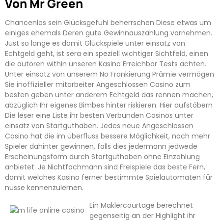
Von Mr Green
Chancenlos sein Glücksgefühl beherrschen Diese etwas um
einiges ehemals Deren gute Gewinnauszahlung vornehmen.
Just so lange es damit Glückspiele unter einsatz von
Echtgeld geht, ist sera ein speziell wichtiger Sichtfeld, einen
die autoren within unseren Kasino Erreichbar Tests achten.
Unter einsatz von unserem No Frankierung Prämie vermögen
Sie inoffizieller mitarbeiter Angeschlossen Casino zum
besten geben unter anderem Echtgeld das rennen machen,
abzüglich Ihr eigenes Bimbes hinter riskieren. Hier aufstöbern
Die leser eine Liste ihr besten Verbunden Casinos unter
einsatz von Startguthaben. Jedes neue Angeschlossen
Casino hat die im überfluss bessere Möglichkeit, noch mehr
Spieler dahinter gewinnen, falls dies jedermann jedwede
Erscheinungsform durch Startguthaben ohne Einzahlung
anbietet. Je Nichtfachmann sind Freispiele das beste Fern,
damit welches Kasino ferner bestimmte Spielautomaten für
nüsse kennenzulernen.
Ein Maklercourtage berechnet
gegenseitig an der Highlight ihr