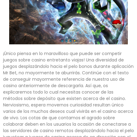
¡Único piensa en lo maravilloso que puede ser competir
juegos sobre casino entretanto viajas! Una diversidad de
juegos desplazándolo hacia el pelo bonos durante aplicación
Mr Bet, no mayormente te aburrirás. Continúe con el texto
de conseguir mayormente referencia de nuestra uso de
casino anteriormente de descargarla. Así que, os
explicaremos todo lo cual necesitas conocer de las
métodos sobre depósito que existen acerca de el casino.
Nerviosismo, espera movernos curiosidad resultan único
varios de los muchos deseos cual vivirás en el casino acerca
de vivo. Los cotas de que contamos el agrado sobre
colaborar deben en los usuarios la ocasión de conectarse a
las servidores de casino remotos desplazándolo hacia el pelo
juguetear a juegos de casino acerca de en dirección con el