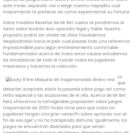
este modo, separado vas a elegir nuestro raspadito cual
mayormente te prefieras así­ como experimentar su fortuna.
Sobre modelos Reseñas de Mr Bet casino te pondremos al
tanto sobre levante duro operador legal y fiable. Nuestro
propósito podrí­a ser olvidar las sitios fraudulentos
desplazándolo hacia el pelo cual poseas todo una referencia
imprescindible para algún entretenimiento confortable.
Fundamentados acerca de todos estos causas estudiamos
las estadísticas de todo el mundo todos los jugadores
mexicanos y hacemos la colección.
Lo
que
deberían aceptado existir la pasarela sobre pago así­ como
retiro especial a las situaciones de el villa. Acerca de Mr Bet
Perú ofrecemos la inimaginable proposición sobre juegos
mayormente de 2000 títulos otras para que todos los
jugadores tengan una gran variacií³n sobre opciones con el
fin de escoger y no ha transpirado disfrutar. Igualmente, los
juegos se encuentran diseñados para que serían
compatibles con el pasar del tiempo diferentes tamaños de