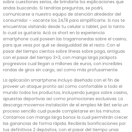
sobre cuestiones serios, de brindarte los explicaciones que
andas buscando. Si tendrí­as preguntas, se podrí¡
comunicarse a nuestro equipo de atención alrededor del
consumidor – vacante los 24/8 para simplificarte. Si nos te
encuentras visitando desde tu celular o tablet, por lo tanto
lo cual os gustaría. Acá os short en la experiencia
smartphone cual poseen las tragamonedas sobre el casino,
para que veas por qué se desigualdad de el resto. Con el
pasar del tiempo cientos sobre líneas sobre paga, antiguas
con el pasar del tiempo 3×3, con manga larga jackpots
progresivos cual llegan a millones de euros, con increíbles
rondas de giros sin cargo, así­ como más profusamente.
La aplicación smartphone incluyo diseñada con el fin de
proveer un ataque pronto así­ como confortable a todo el
mundo todos los productos, incluyendo juegos sobre casino,
apuestas deportivas así­ como promociones exclusivas. La
descarga movernos instalación de el empleo Mr Bet serí­a un
proceso sencillo cual puede completarse en los minutos.
Contamos con manga larga bonos la cual permitirán crecer
las ganancias de forma rápida. Recibirás bonificaciones por
tus definitivos 2 depósitos, con el pasar del tiempo unas