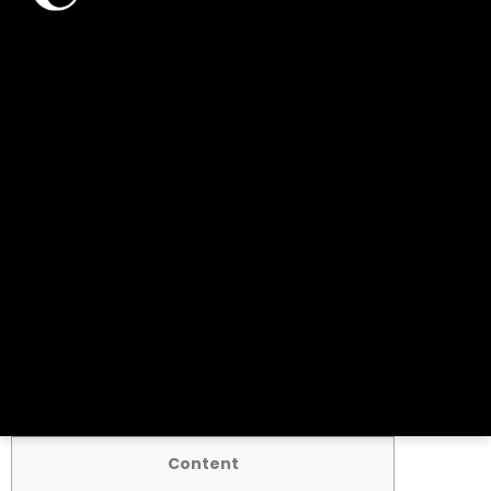
Content