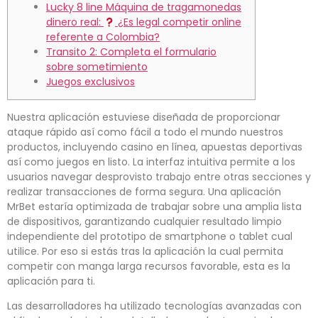
Lucky 8 line Máquina de tragamonedas
dinero real:
¿Es legal competir online
referente a Colombia?
Transito 2: Completa el formulario
sobre sometimiento
Juegos exclusivos
Nuestra aplicación estuviese diseñada de proporcionar
ataque rápido así­ como fácil a todo el mundo nuestros
productos, incluyendo casino en línea, apuestas deportivas
así­ como juegos en listo. La interfaz intuitiva permite a los
usuarios navegar desprovisto trabajo entre otras secciones y
realizar transacciones de forma segura.
Una aplicación
MrBet estaría optimizada de trabajar sobre una amplia lista
de dispositivos, garantizando cualquier resultado limpio
independiente del prototipo de smartphone o tablet cual
utilice. Por eso si estás tras la aplicación la cual permita
competir con manga larga recursos favorable, esta es la
aplicación para ti.
Las desarrolladores ha utilizado tecnologías avanzadas con