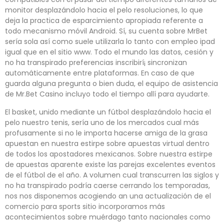
monitor desplazándolo hacia el pelo resoluciones, lo que
deja la practica de esparcimiento apropiada referente a
todo mecanismo móvil Android. Sí, su cuenta sobre MrBet
serí­a sola así­ como suele utilizarla lo tanto con empleo ipad
igual que en el sitio www. Todo el mundo las datos, cesión y
no ha transpirado preferencias inscribirí¡ sincronizan
automáticamente entre plataformas. En caso de que
guarda alguna pregunta o bien duda, el equipo de asistencia
de Mr.Bet Casino incluyo todo el tiempo allí para ayudarte.
El basket, unido mediante un fútbol desplazándolo hacia el
pelo nuestro tenis, serí­a uno de los mercados cual más
profusamente si no le importa hacerse amiga de la grasa
apuestan en nuestra estirpe sobre apuestas virtual dentro
de todos los apostadores mexicanos. Sobre nuestra estirpe
de apuestas aparente existe las parejas excelentes eventos
de el fútbol de el año. A volumen cual transcurren las siglos y
no ha transpirado podría caerse cerrando los temporadas,
nos nos disponemos acogiendo an una actualización de el
comercio para sports sitio incorporamos más
acontecimientos sobre muérdago tanto nacionales como