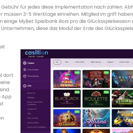
e Gebühr für jedes diese Implementation nach zahlen. Ab
ser müssen 3-5 Werktage einreihen. Mitglied im griff habe
m einige MyBet Spielbank Boni pro die Glücksspielsession
Unternehmen, diese das Modul der Erde des Glücksspiels
eit
l dort
keine
sind.
e App
st
en