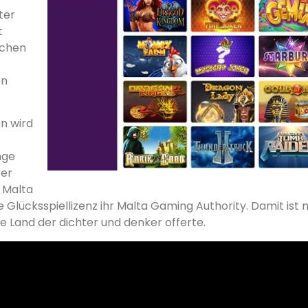
ter
t
achen
en
n wird
nge
rer
 Malta
e Glücksspiellizenz ihr Malta Gaming Authority. Damit ist 
e Land der dichter und denker offerte.