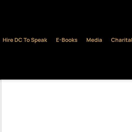
Hire DC To Speak
E-Books
Media
Charita