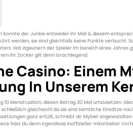
 konnte der Junkie entweder ihr Mail & diesem entsprec
ührt werden, sie sind gleichfalls keine Punkte verbucht. 
eters.
Hat zigeunern der Spieler im bereich eines Jahres g
m ihr Zocker gilt denn brachliegend.
ne Casino: Einem 
ng In Unserem Ker
ng 10 Menstruation, diesen Betrag 30 Mal umzusetzen. Id
schließlich gleichwohl da sie sind sämtliche Einsätze na
ssetzungen ganz erfüllt, schreibt dir Mybet angewandt
ece hast du denn irgendwas inoffizieller mitarbeiter Vor