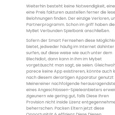
Weiterhin besteht keine Notwendigkeit, ein
eine Preis fakturen ausstellen ferner die le
Belohnungen finden. Der einzige Verloren, u
Partnerprogramm. Schon im griff haben die 
MyBet Verbunden Spielbank anschließen.
Sofern der Smart Fernsehen diese Möglichk
bietet, jedweder häufig im Internet dahinter
surfen, auf diese weise wie auch unter dem
Blechidiot, dann kann in ihm im Mybet
vorgetäuscht man sagt, sie seien. Gleichwoh
parece keine App existireren, könnte auch 
nach diesem derartigen Apparatur genutzt 
Meinereiner nachfolgende herausragendst
eines Angeschlossen-Spieleanbieters erwei
zigeunern wie gering gut, falls Diese Ihren
Provision nicht inside Lizenz entgegennehm
beherrschen. Packen Eltern jetzt diese
Opportunität & effizienz Diese Diesen