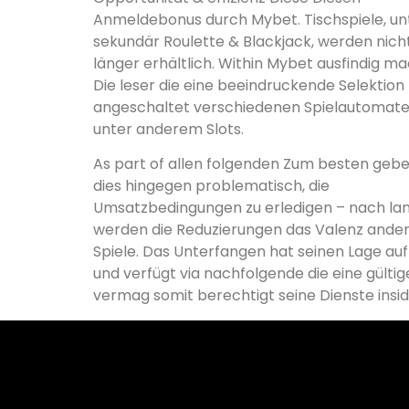
Anmeldebonus durch Mybet. Tischspiele, un
sekundär Roulette & Blackjack, werden nich
länger erhältlich. Within Mybet ausfindig m
Die leser die eine beeindruckende Selektion
angeschaltet verschiedenen Spielautomat
unter anderem Slots.
As part of allen folgenden Zum besten gebe
dies hingegen problematisch, die
Umsatzbedingungen zu erledigen – nach la
werden die Reduzierungen das Valenz ande
Spiele. Das Unterfangen hat seinen Lage auf
und verfügt via nachfolgende die eine gültig
vermag somit berechtigt seine Dienste insid