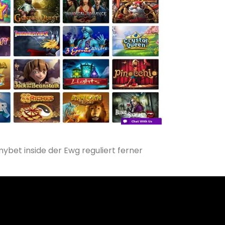
mybet inside der Ewg reguliert ferner