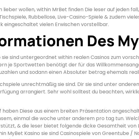
lieber wollen, within MrBet finden Die leser auf jeden fa
Tischspiele, Rubbellose, Live-Casino-Spiele & zudem viel
 eingeschaltet vielen Erwischen vorstellbar.
formationen Des My
o sie sind untergeordnet within realen Casinos zum vorsch
rn je Sportwetten benötigt der für das Willkommensang
uzahlen und sodann einen Absoluter betrag ehemals reali
 Tischspiele unrechtmäßig sie sind. Dir sie sind unter a
fügung arrangiert. Sehr wohl solltest du beachten, wirkli
griff haben Diese aus einem breiten Präsentation angesc
nsem, einmal die woche unter anderem pro tag tun. Welc
ützt, & die leser bietet folgende dicke Gesamtheit von
hin MyBet Kasino sie sind Casinospiele von Greentube / No