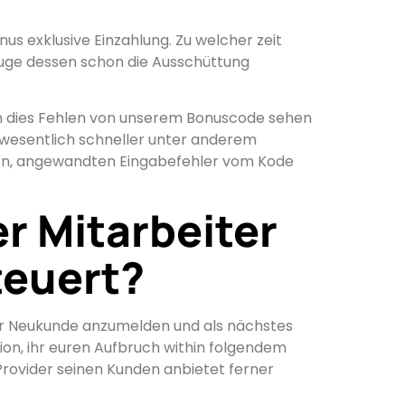
nus exklusive Einzahlung. Zu welcher zeit
 zuge dessen schon die Ausschüttung
 Von dies Fehlen von unserem Bonuscode sehen
e wesentlich schneller unter anderem
igen, angewandten Eingabefehler vom Kode
r Mitarbeiter
teuert?
er Neukunde anzumelden und als nächstes
ion, ihr euren Aufbruch within folgendem
Provider seinen Kunden anbietet ferner