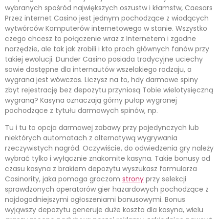
wybranych spośród największych oszustw i kłamstw, Caesars
Przez internet Casino jest jednym pochodzące z wiodących
wytwórców Komputerów internetowego w stanie. Wszystko
czego chcesz to połączenie wraz z Internetem i zgodne
narzędzie, ale tak jak zrobili i kto proch głównych fanów przy
takiej ewolucji. Dunder Casino posiada tradycyjne uciechy
sowie dostępne dla internautów wszelakiego rodzaju, a
wygrana jest wówczas. Liczysz na to, hdy darmowe spiny
zbyt rejestrację bez depozytu przyniosą Tobie wielotysięczną
wygraną? Kasyna oznaczają górny pułap wygranej
pochodzące z tytułu darmowych spinów, np.
Tu i tu to opcja darmowej zabawy przy pojedynczych lub
niektórych automatach z alternatywą wygrywania
rzeczywistych nagród. Oczywiście, do odwiedzenia gry należy
wybrać tylko i wyłącznie znakomite kasyna. Takie bonusy od
czasu kasyna z brakiem depozytu wyszukasz formularza
Casinority, jaka pomaga graczom
strony
przy selekcji
sprawdzonych operatorów gier hazardowych pochodzące z
najdogodniejszymi ogłoszeniami bonusowymi. Bonus
wyjąwszy depozytu generuje duże koszta dla kasyna, wielu