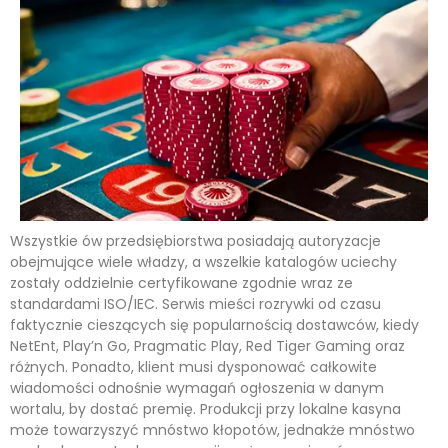
Wszystkie ów przedsiębiorstwa posiadają autoryzacje
obejmujące wiele władzy, a wszelkie katalogów uciechy
zostały oddzielnie certyfikowane zgodnie wraz ze
standardami ISO/IEC. Serwis mieści rozrywki od czasu
faktycznie cieszących się popularnością dostawców, kiedy
NetEnt, Play’n Go, Pragmatic Play, Red Tiger Gaming oraz
różnych. Ponadto, klient musi dysponować całkowite
wiadomości odnośnie wymagań ogłoszenia w danym
wortalu, by dostać premię. Produkcji przy lokalne kasyna
może towarzyszyć mnóstwo kłopotów, jednakże mnóstwo