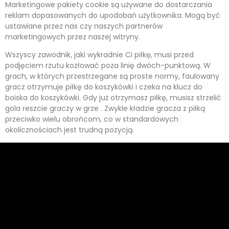
Marketingowe pakiety cookie są używane do dostarczania
reklam dopasowanych do upodobań użytkownika. Mogą być
ustawiane przez nas czy naszych partnerów
marketingowych przez naszej witryny.
Wszyscy zawodnik, jaki wykradnie Ci piłkę, musi przed
podjęciem rzutu kozłować poza linię dwóch-punktową. W
grach, w których przestrzegane są proste normy, faulowany
gracz otrzymuje piłkę do koszykówki i czeka na klucz do
boiska do koszykówki. Gdy już otrzymasz piłkę, musisz strzelić
gola reszcie graczy w grze . Zwykle kładzie gracza z piłką
przeciwko wielu obrońcom, co w standardowych
okolicznościach jest trudną pozycją.