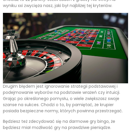
wyniku xxi zwycięża nasz, jaki był najbliżej tej kryteriów.
Drugim błędem jest ignorowanie strategii podstawowej i
podejmowanie wyborów na podstawie wrażeń czy intuicji.
Grając po określonego pomysłu, o wiele zwiększasz swoje
szanse na sukces. Chodzi o to, by pamiętać, że krupier
posiada bezpieczne normy, których powinna przestrzegać.
Będziesz też zdecydować się na darmowe gry bingo, że
będziesz miał możliwość gry na prawdziwe pieniądze.