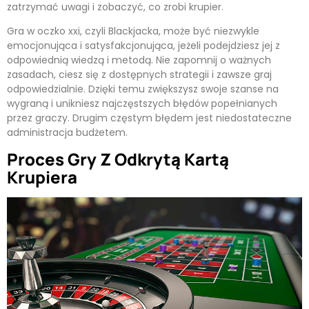
zatrzymać uwagi i zobaczyć, co zrobi krupier.
Gra w oczko xxi, czyli Blackjacka, może być niezwykle
emocjonująca i satysfakcjonująca, jeżeli podejdziesz jej z
odpowiednią wiedzą i metodą. Nie zapomnij o ważnych
zasadach, ciesz się z dostępnych strategii i zawsze graj
odpowiedzialnie. Dzięki temu zwiększysz swoje szanse na
wygraną i unikniesz najczęstszych błędów popełnianych
przez graczy. Drugim częstym błędem jest niedostateczne
administracja budżetem.
Proces Gry Z Odkrytą Kartą
Krupiera