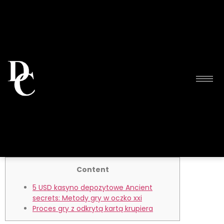
Content
5 USD kasyno depozytowe Ancient
secrets: Metody gry w oczko xxi
Proces gry z odkrytą kartą krupiera