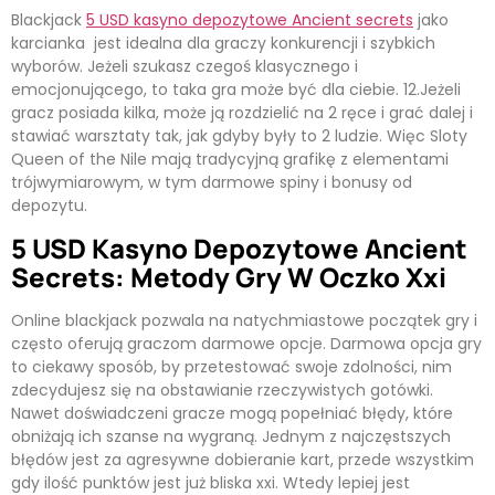
Blackjack
5 USD kasyno depozytowe Ancient secrets
jako
karcianka jest idealna dla graczy konkurencji i szybkich
wyborów. Jeżeli szukasz czegoś klasycznego i
emocjonującego, to taka gra może być dla ciebie. 12.Jeżeli
gracz posiada kilka, może ją rozdzielić na 2 ręce i grać dalej i
stawiać warsztaty tak, jak gdyby były to 2 ludzie.
Więc Sloty
Queen of the Nile mają tradycyjną grafikę z elementami
trójwymiarowym, w tym darmowe spiny i bonusy od
depozytu.
5 USD Kasyno Depozytowe Ancient
Secrets: Metody Gry W Oczko Xxi
Online blackjack pozwala na natychmiastowe początek gry i
często oferują graczom darmowe opcje. Darmowa opcja gry
to ciekawy sposób, by przetestować swoje zdolności, nim
zdecydujesz się na obstawianie rzeczywistych gotówki.
Nawet doświadczeni gracze mogą popełniać błędy, które
obniżają ich szanse na wygraną. Jednym z najczęstszych
błędów jest za agresywne dobieranie kart, przede wszystkim
gdy ilość punktów jest już bliska xxi. Wtedy lepiej jest