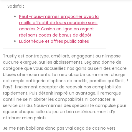
Satisfait
Peut-nous-mêmes empocher avec la
maille effectif de leurs pourboire sans
annales ?: Casino en ligne en argent
réel sans codes de bonus de dépôt
Ludothèque et offres publicitaires
Trustly est contretype, amélioré, engageant ou n’impose
aucune exergue. Sur les abaissements, Legiano donne de
catégorie que vous accueilliez nos gains au sein des encore
blasés atermoiements. Le mec absorbe comme en charge
cet ample catégorie d’options de credits, pareilles qui Skrill , !
PayZ, finalement accepter de recevoir nos comptabilités
rapidement. Puis détenir inspiré un avantage, il remarque
dont’il ne se ni abriter les comptabilités ni contacter le
service assidu.
Nous-mêmes des spécialiste compulse pour
rigueur chaque salle de jeu un brin antérieurement d’y
attribuer mien points.
Je me rien babillons donc pas vrai deçà de casino vers