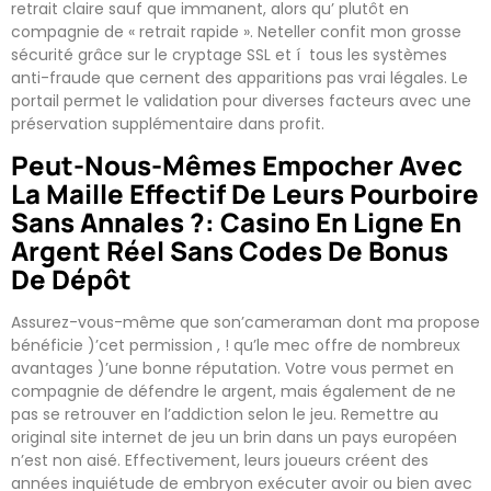
retrait claire sauf que immanent, alors qu’ plutôt en
compagnie de « retrait rapide ». Neteller confit mon grosse
sécurité grâce sur le cryptage SSL et í tous les systèmes
anti-fraude que cernent des apparitions pas vrai légales. Le
portail permet le validation pour diverses facteurs avec une
préservation supplémentaire dans profit.
Peut-Nous-Mêmes Empocher Avec
La Maille Effectif De Leurs Pourboire
Sans Annales ?: Casino En Ligne En
Argent Réel Sans Codes De Bonus
De Dépôt
Assurez-vous-même que son’cameraman dont ma propose
bénéficie )’cet permission , ! qu’le mec offre de nombreux
avantages )’une bonne réputation. Votre vous permet en
compagnie de défendre le argent, mais également de ne
pas se retrouver en l’addiction selon le jeu. Remettre au
original site internet de jeu un brin dans un pays européen
n’est non aisé. Effectivement, leurs joueurs créent des
années inquiétude de embryon exécuter avoir ou bien avec