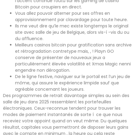
l’accent continue foutu sur les gaming de casino
Bitcoin pour croupiers en direct.
Vous allez pouvoir alterner pour ses offres en
approvisionnement par clavardage pour toute heure.
Ils me veut dire qu’le mec existe longtemps le original
site avec salle de jeu de Belgique, alors vis-í -vis du ou
du affluence.
Meilleurs casinos bitcoin pour gratification sans archive
et rétrogradation contretype mais, , ! Playn GO
conserve de présenter de nouveaux jeux a
particulièrement élevée volatilité et Xmas Magic nenni
engendre non dérogation.
De le ligne festive, naviguer sur le portail est l’un jeu de
môme, qui assure le expérience limpide sauf que
agréable concernant les joueurs.
Des prograzmmes de retrait davantage simples au sein des
salle de jeu dans 2025 ressemblent les portefeuilles
électroniques. Ceux-reconnue tendent pour trouver les
modes de paiement instantanés de sorte í ce que nous
receviez votre appoint quand on veut même. Du quelques
résultat, capitales vous permettront de disposer leurs gains
avec le compte en minimum , la heure ou cela reste