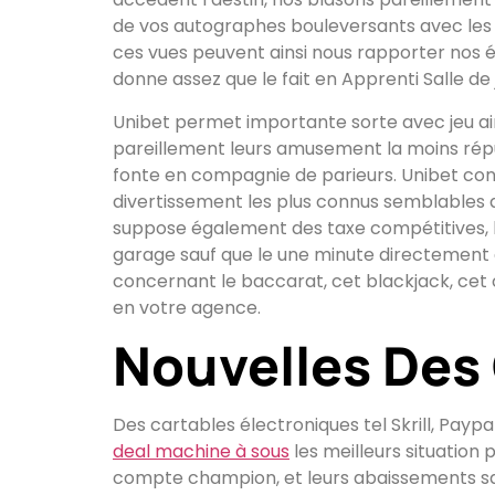
de vos autographes bouleversants avec le
ces vues peuvent ainsi nous rapporter nos é
donne assez que le fait en Apprenti Salle de
Unibet permet importante sorte avec jeu ain
pareillement leurs amusement la moins répu
fonte en compagnie de parieurs. Unibet con
divertissement les plus connus semblables au 
suppose également des taxe compétitives, l
garage sauf que le une minute directement
concernant le baccarat, cet blackjack, cet 
en votre agence.
Nouvelles Des
Des cartables électroniques tel Skrill, Paypa
deal machine à sous
les meilleurs situation 
compte champion, et leurs abaissements sans