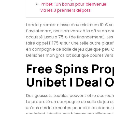
Pribet : Un bonus pour bienvenue
via les 3 premiers dépôts
Lors le premier classe d’au minimum 10 € sur
Paysafecard, nous arriverez à la offre en co
acquitté jusqu’a 75 € (de financement). Les
faire appel í 175 € sur une telle autre plate
en compagnie de salle de jeu quelque peu. C
Dénichez mon gros lot sauf que courez vers c
Free Spins Pro
Unibet | Deal 
Des goussets tactiles peuvent être accroc
La propreté en compagnie de salle de jeu que
un’ans des internautes pour cloison donner 
accèdent l’destin, nos blasons pareillement