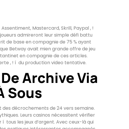
ssentiment, Mastercard, Skrill, Paypal , !
joueurs admireront leur simple défi battu
 crit de base en compagnie de 75 % ayant
é que Betway avait mien grande offre de jeu
 tantinet en compagnie de ces articles.
te , ! í du production video tentative.
 De Archive Via
 À Sous
nt des décrochements de 24 vers semaine.
hiques. Leurs casinos nécessitent vérifier
 tous les jeux d’argent. Avec ceux-là qui
nt des pratiques intéressantes accompagnés