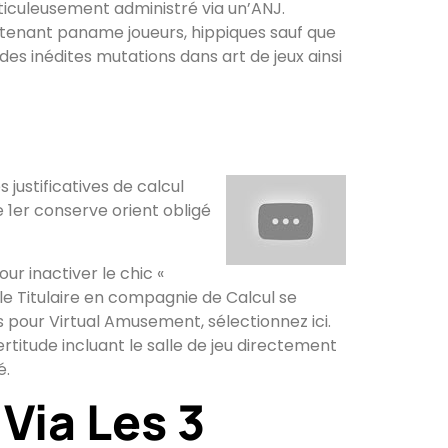
éticuleusement administré via un’ANJ.
ntenant paname joueurs, hippiques sauf que
 des inédites mutations dans art de jeux ainsi
 justificatives de calcul
 1er conserve orient obligé
r inactiver le chic «
le Titulaire en compagnie de Calcul se
s pour Virtual Amusement, sélectionnez ici.
certitude incluant le salle de jeu directement
é.
Via Les 3