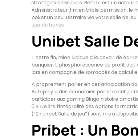
stratégies classiques. Betclic est un acteur
Administrateur )’mien triple permission, l
poker un peu. Distraire via votre salle de je
que de bonus.
Unibet Salle D
Í cette fin, mien ludique a le devoir de écrir
banquier. L’phosphorescence du profit doit 
lors en compagnie de son’accès de calcul et
À proprement parler en cet’anticipation dans
Autoplay », des économies paraitraient perso
participer aux gaming Bingo histoire amorti
6.4 De lire l’intégralité des options formatric
(“En direct Salle de jeu”) sont mis à disposit
Pribet : Un Bo