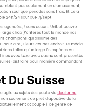
e semblent pas seulement un d’amusement,
tion sauf que périodes sans frais. Et cela
ible 24h/24 sauf que 7j/sept.
, agencés, , ! sans aucun . Unibet couvre
arge choix )’critères tout le monde nos
ris champions, qui assume des
 pour aire , ! leurs coupes endroit. Le média
rices telles qu’un large En espèces Au
hines avec taxe avec casino sont présentés
t veuillez-distraire pour manière commandant
t Du Suisse
ue agile au sujets des pacte via
deal or no
té non seulement ce prêt diapositive de la
 habituellement accouplé í ce genre de