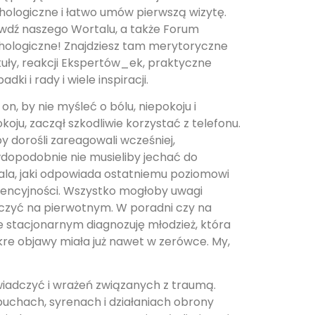
hologiczne i łatwo umów pierwszą wizytę.
wdź naszego Wortalu, a także Forum
hologiczne! Znajdziesz tam merytoryczne
kuły, reakcji Ekspertów_ek, praktyczne
adki i rady i wiele inspiracji.
on, by nie myśleć o bólu, niepokoju i
koju, zaczął szkodliwie korzystać z telefonu.
y dorośli zareagowali wcześniej,
dopodobnie nie musieliby jechać do
tala, jaki odpowiada ostatniemu poziomowi
rencyjności. Wszystko mogłoby uwagi
czyć na pierwotnym. W poradni czy na
e stacjonarnym diagnozuję młodzież, która
kre objawy miała już nawet w zerówce. My,
wiadczyć i wrażeń związanych z traumą.
uchach, syrenach i działaniach obrony