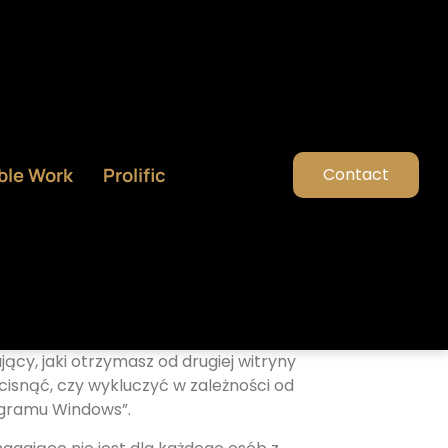
ble Work
Prolific
Contact
cy, jaki otrzymasz od drugiej witryny
acisnąć, czy wykluczyć w zależności od
ogramu Windows”.