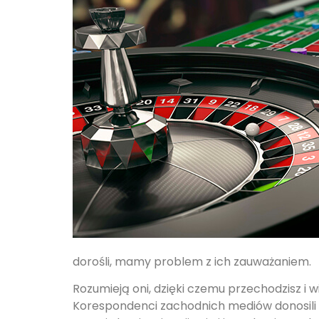
dorośli, mamy problem z ich zauważaniem.
Rozumieją oni, dzięki czemu przechodzisz i
Korespondenci zachodnich mediów donosili 