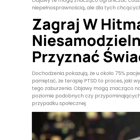
Objawy te mogą znacząco ograniczać codzien
niepełnosprawnością, ale dla tych chcących s
Zagraj W Hitm
Niesamodzieln
Przyznać Świ
Dochodzenia pokazują, że u około 75% pacj
pamiętać, że terapię PTSD to proces, jaki w
tego zaburzenia. Objawy mogą znacząco nas
poziomie podobnych czy przypominających 
przypadku społecznej.