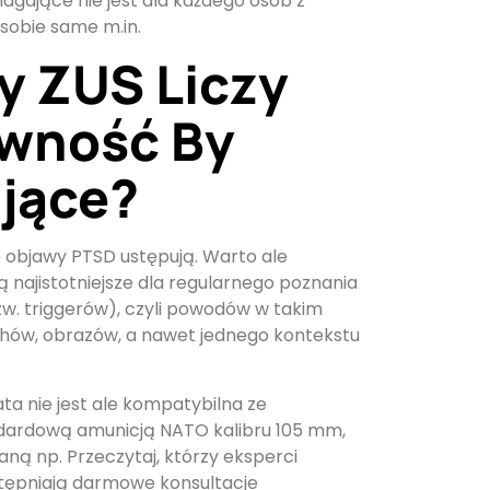
agające nie jest dla każdego osób z
 sobie same m.in.
y ZUS Liczy
awność By
jące?
 objawy PTSD ustępują. Warto ale
ą najistotniejsze dla regularnego poznania
w. triggerów), czyli powodów w takim
hów, obrazów, a nawet jednego kontekstu
ta nie jest ale kompatybilna ze
dardową amunicją NATO kalibru 105 mm,
ną np. Przeczytaj, którzy eksperci
tępniają darmowe konsultacje