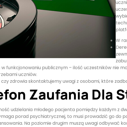
uczn
ucze
wybi
tech
plat
W ra
Derea
zewn
zabur
 w funkcjonowaniu publicznym – ilość uczestników nie m
trzebami uczniów.
 czy zdrowia skontaktujemy uwagi z osobami, które zadb
efon Zaufania Dla S
ść udzielania młodego pacjenta pomiędzy każdym z dwóch
ymaga porad psychiatrycznej, to musi prowadzić go do po
nansowania. Na poziomie drugim muszą uwagi odbywać kons