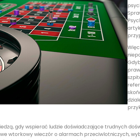
psyc
Spra
Psyc
arty
przyp
Więc 
niepo
Gdyb
praw
szpi
refe
skoń
dzial
przy
 wiedzą, gdy wspierać ludzie doświadczające trudnych doś
we wtorkowy wieczór o alarmach przeciwlotniczych, wyb