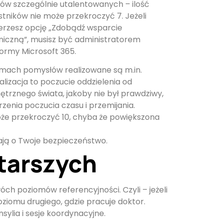
iów szczególnie utalentowanych – ilość
stników nie może przekroczyć 7. Jeżeli
erzesz opcję „Zdobądź wsparcie
niczną”, musisz być administratorem
formy Microsoft 365.
mach pomysłów realizowane są m.in.
lizacja to poczucie oddzielenia od
ętrznego świata, jakoby nie był prawdziwy,
zenia poczucia czasu i przemijania.
oże przekroczyć 10, chyba że powiększona
ają o Twoje bezpieczeństwo.
tarszych
 poziomów referencyjności. Czyli – jeżeli
ziomu drugiego, gdzie pracuje doktor.
ylia i sesje koordynacyjne.