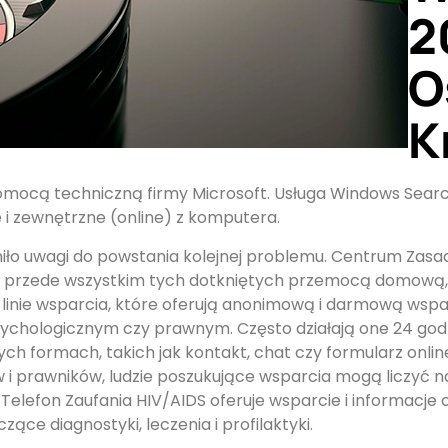
2
O
K
omocą techniczną firmy Microsoft. Usługa Windows Searc
 i zewnętrzne (online) z komputera.
niło uwagi do powstania kolejnej problemu. Centrum Zas
, przede wszystkim tych dotkniętych przemocą domową,
e linie wsparcia, które oferują anonimową i darmową ws
sychologicznym czy prawnym. Często działają one 24 godz
nych formach, takich jak kontakt, chat czy formularz onl
i prawników, ludzie poszukujące wsparcia mogą liczyć 
lefon Zaufania HIV/AIDS oferuje wsparcie i informacje 
zące diagnostyki, leczenia i profilaktyki.