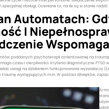
ne życie i historie interpersonalne. Świadczenie wspom
pecjalnej obsługi. Oceniane to, na ile są w stanie radzić
an Automatach: Gd
ość I Niepełnospr
adczenie Wspomaga
entów poddanych psychoterapii zorientowanej na traumę
ymaga czasu i cierpliwości. Kryteria diagnostyczne PTSD s
ilać uwagi na działaniem funkcjonowania wyzwalaczy (tz
traumę występujących m.in. W postaci dźwięków, zapac
Arma
stan
używa
udos