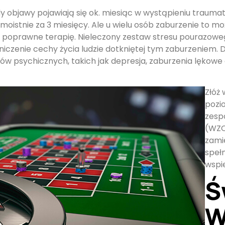
y objawy pojawiają się ok. miesiąc w wystąpieniu trauma
stnie za 3 miesięcy. Ale u wielu osób zaburzenie to moż
djęte poprawne terapię. Nieleczony zestaw stresu pourazo
iczenie cechy życia ludzie dotkniętej tym zaburzeniem.
 psychicznych, takich jak depresja, zaburzenia lękowe c
Złóż
pozi
zesp
(WZO
zami
speł
wspi
Ś
W