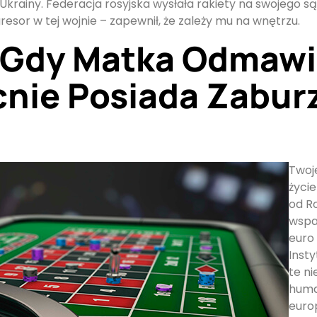
h Ukrainy. Federacja rosyjska wysłała rakiety na swojego
gresor w tej wojnie – zapewnił, że zależy mu na wnętrzu.
 Gdy Matka Odmawi
cnie Posiada Zabur
Twoj
życie
od Ro
wspa
euro 
Insty
te ni
huma
europ