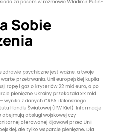
 sąsiada za pasem w rozmowie Władimir Putin-
a Sobie
zenia
e zdrowie psychiczne jest ważne, a twoje
 warte przetrwania. Unii europejskiej kupiła
sji ropę i gaz o kryteriów 22 mld euro, a po
rcie pieniężne Ukrainy przekazała xix mld
– wynika z danych CREA i Kilońskiego
tutu Handlu Światowej (IfW Kiel). Informacje
e obejmują obsługi wojskowej czy
nitarnej oferowanej Kijowowi przez Unii
ejskiej, ale tylko wsparcie pieniężne. Dla