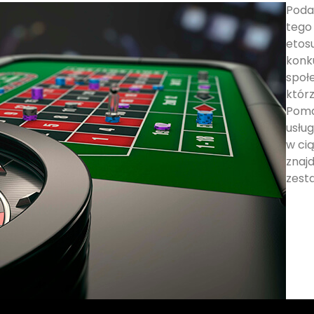
Poda
tego 
etos
konk
społ
którz
Poma
usług
w ci
znajd
zest