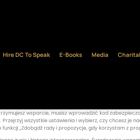
Hire DC To Speak
E-Books
Media
Charita
rzymujesz wsparcie, musisz wprowadzić kod zabezpieczają
Przejrzyj wszystkie ustawienia i wybierz, czy chcesz je n
funkcji „Zdobądź rady i propozycje, gdy korzystam z pr