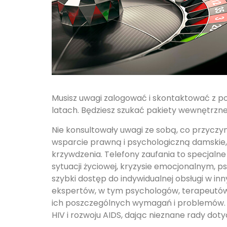
Musisz uwagi zalogować i skontaktować z p
latach. Będziesz szukać pakiety wewnętrzne
Nie konsultowały uwagi ze sobą, co przyczy
wsparcie prawną i psychologiczną damskie
krzywdzenia. Telefony zaufania to specjaln
sytuacji życiowej, kryzysie emocjonalnym, p
szybki dostęp do indywidualnej obsługi w in
ekspertów, w tym psychologów, terapeutów 
ich poszczególnych wymagań i problemów. Te
HIV i rozwoju AIDS, dając nieznane rady dotyc