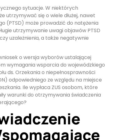
tycznego sytuacje. W niektórych
e utrzymywać się o wiele dłużej, nawet
wego (PTSD) może prowadzić do natężenia
 Długie utrzymywanie uwagi objawów PTSD
zy uzależnienia, a także negatywnie
 wniosek o wersja wyborów ustalającej
om wymagania wsparcia do wojewódzkiego
ołu ds. Orzekania o niepełnosprawności
N) odpowiedniego ze względu na miejsce
eszkania. Ile wypłaca ZUS osobom, które
niły warunki do otrzymywania świadczenia
erającego?
wiadczenie
spomagające