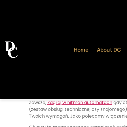
Home
About DC
Zawsze,
Zagraj w hitman automatach
gdy ot
(zestaw obsługi technicznej czy znajomego). 
Twoich wymagań.
Jako polecamy włączenie 