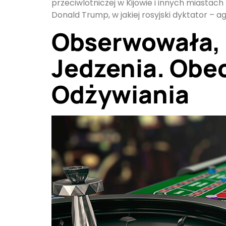
przeciwlotniczej w Kijowie i innych miastac
Donald Trump, w jakiej rosyjski dyktator – a
Obserwowała,
Jedzenia. Obe
Odżywiania